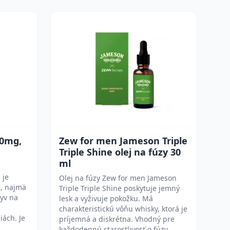
00mg,
Zew for men Jameson Triple
Triple Shine olej na fúzy 30
ml
m
 je
Olej na fúzy Zew for men Jameson
i, najmä
Triple Triple Shine poskytuje jemný
lyv na
lesk a vyživuje pokožku. Má
charakteristickú vôňu whisky, ktorá je
iách. Je
príjemná a diskrétna. Vhodný pre
každodennú starostlivosť o fúzy.