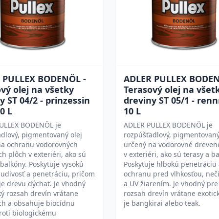
 PULLEX BODENÖL -
ADLER PULLEX BODEN
vý olej na všetky
Terasový olej na všet
y ST 04/2 - prinzessin
dreviny ST 05/1 - ren
10 L
10 L
ULLEX BODENÖL je
ADLER PULLEX BODENÖL je
dlový, pigmentovaný olej
rozpúšťadlový, pigmentovaný
na ochranu vodorovných
určený na vodorovné dreven
h plôch v exteriéri, ako sú
v exteriéri, ako sú terasy a b
 balkóny. Poskytuje vysokú
Poskytuje hlbokú penetráciu
udivosť a penetráciu, pričom
ochranu pred vlhkosťou, neč
e drevu dýchať. Je vhodný
a UV žiarením. Je vhodný pre
ký rozsah drevín vrátane
rozsah drevín vrátane exotic
ch a obsahuje biocídnu
je bangkirai alebo teak.
roti biologickému