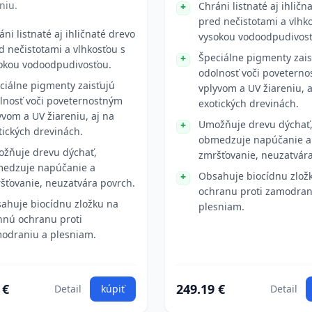
niu.
Chráni listnaté aj ihličn
pred nečistotami a vlhk
áni listnaté aj ihličnaté drevo
vysokou vodoodpudivosť
d nečistotami a vlhkosťou s
Špeciálne pigmenty zais
okou vodoodpudivosťou.
odolnosť voči povetern
ciálne pigmenty zaisťujú
vplyvom a UV žiareniu, a
lnosť voči poveternostným
exotických drevinách.
yvom a UV žiareniu, aj na
Umožňuje drevu dýchať
tických drevinách.
obmedzuje napúčanie a
žňuje drevu dýchať,
zmršťovanie, neuzatvára
edzuje napúčanie a
Obsahuje biocídnu zlož
šťovanie, neuzatvára povrch.
ochranu proti zamodran
ahuje biocídnu zložku na
plesniam.
nnú ochranu proti
odraniu a plesniam.
 €
249.19 €
Detail
kúpiť
Detail