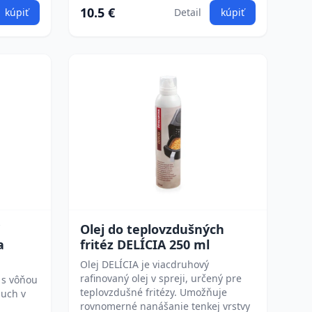
10.5 €
kúpiť
Detail
kúpiť
Olej do teplovzdušných
a
fritéz DELÍCIA 250 ml
Olej DELÍCIA je viacdruhový
rafinovaný olej v spreji, určený pre
 s vôňou
teplovzdušné fritézy. Umožňuje
duch v
rovnomerné nanášanie tenkej vrstvy