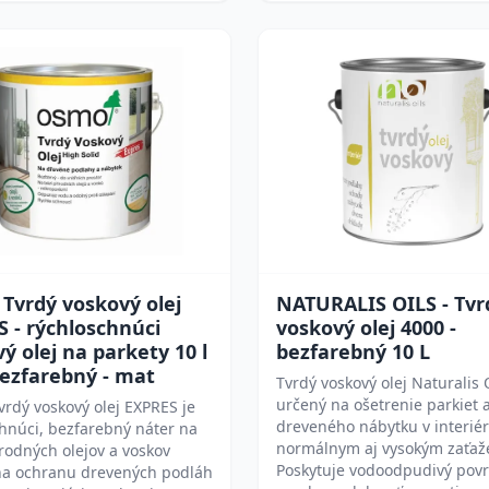
Tvrdý voskový olej
NATURALIS OILS - Tvr
 - rýchloschnúci
voskový olej 4000 -
ý olej na parkety 10 l
bezfarebný 10 L
ezfarebný - mat
Tvrdý voskový olej Naturalis O
určený na ošetrenie parkiet 
rdý voskový olej EXPRES je
dreveného nábytku v interiér
hnúci, bezfarebný náter na
normálnym aj vysokým zaťaž
rodných olejov a voskov
Poskytuje vodoodpudivý povr
na ochranu drevených podláh