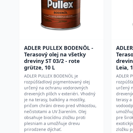
ADLER PULLEX BODENÖL -
ADLER
Terasový olej na všetky
Teraso
dreviny ST 03/2 - rote
drevin
grütze, 10 L
Leia, 
ADLER PULLEX BODENÖL je
ADLER P
rozpúšťadlový pigmentovaný olej
rozpúšťa
určený na ochranu vodorovných
určený 
drevených plôch v exteriéri. Vhodný
drevenýc
je na terasy, balkóny a mostíky,
terasy a
pričom chráni drevo pred vlhkosťou,
vodoodp
nečistotami a UV žiarením. Olej
umožňuj
obsahuje biocídnu zložku proti
pre širo
plesniam a umožňuje drevu
exotický
prirodzene dýchať.
zložku p