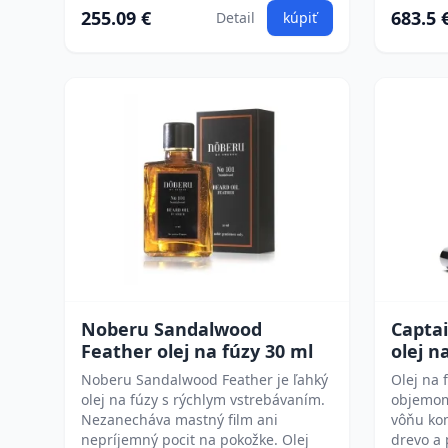
255.09 €
683.5 
Detail
kúpiť
Noberu Sandalwood
Capta
Feather olej na fúzy 30 ml
olej n
Noberu Sandalwood Feather je ľahký
Olej na 
olej na fúzy s rýchlym vstrebávaním.
objemom
Nezanecháva mastný film ani
vôňu ko
nepríjemný pocit na pokožke. Olej
drevo a 