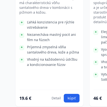
má charakteristickú vôňu
spolupr
santalového dreva v kombinácii s
a je urč
pižmom a kožou.
starostli
produkt 
detailnú
Ľahká konzistencia pre rýchle
vstrebávanie
Ele
Nezanecháva mastný pocit ani
lim
film na fúzoch
pač
Príjemná zmyselná vôňa
Vys
santalového dreva, kože a pižma
spr
Vhodný na každodennú údržbu
Vho
a kondicionovanie fúzov
a t
Vyt
Sot
19.6 €
46 €
Detail
kúpiť