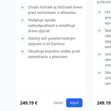
poškode
Chráni listnaté aj ihličnaté drevo
Chr
pred nečistotami a vlhkosťou
pre
Poskytuje vysokú
vys
vodoodpudivosť a umožňuje
Špe
drevu dýchať
odo
Odolný voči poveternostným
vpl
vplyvom a UV žiareniu
exo
Obsahuje biocídnu zložku proti
Umo
zamodraniu a plesniam
obm
zmr
Obs
úči
zam
249.19 €
249.19
Detail
kúpiť