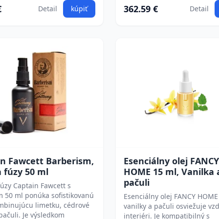
€
362.59 €
Detail
kúpiť
Detail
in Fawcett Barberism,
Esenciálny olej FANCY
a fúzy 50 ml
HOME 15 ml, Vanilka 
pačuli
fúzy Captain Fawcett s
 50 ml ponúka sofistikovanú
Esenciálny olej FANCY HOME
mbinujúcu limetku, cédrové
vanilky a pačuli osviežuje vz
pačuli. Je výsledkom
interiéri. Je kompatibilný s