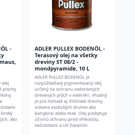
ÖL -
ADLER PULLEX BODENÖL -
ky
Terasový olej na všetky
nmaus,
dreviny ST 08/2 -
mondpyramide, 10 L
ADLER PULLEX BODENÖL je
 olej
rozpúšťadlový pigmentovaný olej
é plochy
určený na ochranu vodorovných
alkóny.
drevených plôch v exteriéri. Vhodný
 a
je pre listnaté aj ihličnaté dreviny
istotami
vrátane exotických druhov ako
 široký
bangkirai alebo teak. Olej poskytuje
kých, ako
účinnú ochranu pred vlhkosťou,
nečistotami a UV žiarením.