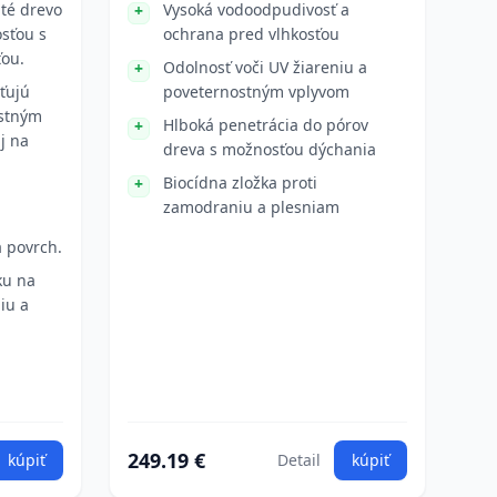
até drevo
Vysoká vodoodpudivosť a
osťou s
ochrana pred vlhkosťou
ou.
Odolnosť voči UV žiareniu a
ťujú
poveternostným vplyvom
ostným
Hlboká penetrácia do pórov
j na
dreva s možnosťou dýchania
Biocídna zložka proti
,
zamodraniu a plesniam
 povrch.
ku na
iu a
249.19 €
kúpiť
Detail
kúpiť