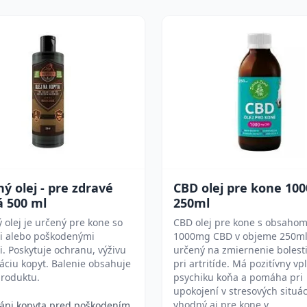
ý olej - pre zdravé
CBD olej pre kone 10
á 500 ml
250ml
 olej je určený pre kone so
CBD olej pre kone s obsaho
i alebo poškodenými
1000mg CBD v objeme 250ml
. Poskytuje ochranu, výživu
určený na zmiernenie bolest
áciu kopyt. Balenie obsahuje
pri artritíde. Má pozitívny vp
produktu.
psychiku koňa a pomáha pri
upokojení v stresových situác
vhodný aj pre kone v
áni kopyta pred poškodením