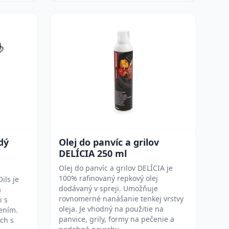
dý
Olej do panvíc a grilov
DELÍCIA 250 ml
Olej do panvíc a grilov DELÍCIA je
100% rafinovaný repkový olej
ils je
dodávaný v spreji. Umožňuje
a
rovnomerné nanášanie tenkej vrstvy
i s
oleja. Je vhodný na použitie na
ením.
panvice, grily, formy na pečenie a
ch s