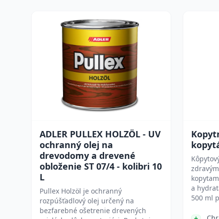
ADLER PULLEX HOLZÖL - UV
Kopytn
ochranný olej na
kopyt
drevodomy a drevené
Kôpytový
obloženie ST 07/4 - kolibri 10
zdravým
L
kopytami
a hydrat
Pullex Holzöl je ochranný
500 ml 
rozpúšťadlový olej určený na
bezfarebné ošetrenie drevených
Chr