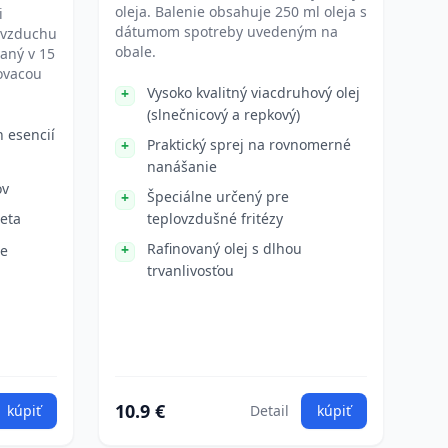
oleja. Balenie obsahuje 250 ml oleja s
i
dátumom spotreby uvedeným na
 vzduchu
obale.
aný v 15
kovacou
Vysoko kvalitný viacdruhový olej
(slnečnicový a repkový)
 esencií
Praktický sprej na rovnomerné
nanášanie
ov
Špeciálne určený pre
peta
teplovzdušné fritézy
Rafinovaný olej s dlhou
ie
trvanlivosťou
10.9 €
kúpiť
Detail
kúpiť