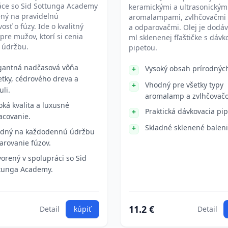
áce so Sid Sottunga Academy
keramickými a ultrasonickým
ený na pravidelnú
aromalampami, zvlhčovačmi
vosť o fúzy. Ide o kvalitný
a odparovačmi. Olej je dodáv
pre mužov, ktorí si cenia
ml sklenenej fľaštičke s dáv
 údržbu.
pipetou.
gantná nadčasová vôňa
Vysoký obsah prírodných
etky, cédrového dreva a
Vhodný pre všetky typy
uli.
aromalamp a zvlhčovač
oká kvalita a luxusné
Praktická dávkovacia pi
acovanie.
Skladné sklenené balen
dný na každodennú údržbu
varovanie fúzov.
vorený v spolupráci so Sid
tunga Academy.
11.2 €
Detail
kúpiť
Detail