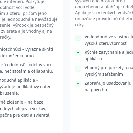
vysokou odolnosťou proti
u v interiéri. Poskytuje
opotrebeniu a uľahčuje údrž
dolnosť voči vode,
Aplikuje sa v tenkých vrstvác
ám a oteru, pričom jeho
umožňuje pravidelnú údržbu
a je jednoduchá a nevyžaduje
roky.
senie. Výrobok je bezpečný
, zvieratá a je vhodný aj na
Vodoodpudivé vlastnosti
račky.
vysoká oteruvzornosť
hloschnúci – výrazne skráti
Rýchle zasychanie a je
 dokončenia práce.
aplikácia
oká odolnosť – odolný voči
Vhodný pre parkety a ná
e, nečistotám a ošliapaniu.
vysokým zaťažením
noduchá aplikácia –
Zabraňuje usadzovaniu 
yžaduje podkladový náter
na povrchu
 brúsenie.
rné zloženie – na báze
rodných olejov a voskov,
pečné pre deti a zvieratá.