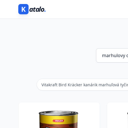
K
atalo
.
Vitakraft Bird Kräcker kanárik marhuľová tyči