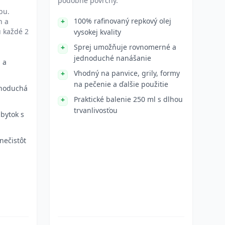
podobné povrchy.
bu.
100% rafinovaný repkový olej
h a
 každé 2
vysokej kvality
Sprej umožňuje rovnomerné a
jednoduché nanášanie
 a
Vhodný na panvice, grily, formy
na pečenie a ďalšie použitie
dnoduchá
Praktické balenie 250 ml s dlhou
trvanlivosťou
bytok s
nečistôt