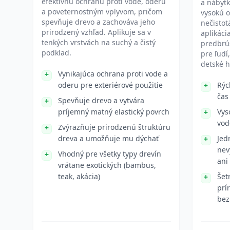
efektívnu ochranu proti vode, oderu
a nábytk
a poveternostným vplyvom, pričom
vysokú o
spevňuje drevo a zachováva jeho
nečistot
prirodzený vzhľad. Aplikuje sa v
aplikáci
tenkých vrstvách na suchý a čistý
predbrú
podklad.
pre ľudí
detské h
Vynikajúca ochrana proti vode a
oderu pre exteriérové použitie
Rýc
čas
Spevňuje drevo a vytvára
príjemný matný elastický povrch
Vys
vod
Zvýrazňuje prirodzenú štruktúru
dreva a umožňuje mu dýchať
Jed
nev
Vhodný pre všetky typy drevín
ani
vrátane exotických (bambus,
teak, akácia)
Šet
prí
bez