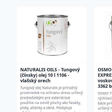
NATURALIS OILS - Tungový
OSMO 
(čínsky) olej 10 l 1106 -
EXPRES
vlašský orech
voskov
3362 b
Tungový olej Naturalis je prírodný
prostriedok na ochranu dreva určený
OSMO Tv
predovšetkým pre exteriérové
rýchlosc
použitie na zvislé plochy ako fasády,
báze prí
ploty, altánky a okná. Poskytuje
určený 