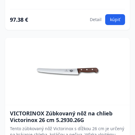
97.38 €
Detail
kúpiť
VICTORINOX Zúbkovaný nôž na chlieb
Victorinox 26 cm 5.2930.26G
Tento zúbkovaný nôž Victorinox s dĺžkou 26 cm je určený
na krájanie chleba, koláčov a pečiva. Vďaka vlnitému