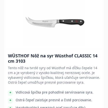
WÜSTHOF Nôž na syr Wüsthof CLASSIC 14
cm 3103
Tento nôž na tvrdé syry od Wüsthof má dĺžku čepele 14
cm a je vyrobený z vysoko kvalitnej nerezovej ocele. Je
vybavený vidlicovou špičkou, ktorá uľahčuje servírovanie.
Ostrá čepeľ umožňuje presné porciovanie syra.
Vidlicová špička pre pohodlné servírovanie syra.
Ostrá čepeľ zaisťuje presné a čisté porciovanie.
Vysokokvalitná nerezová oceľ zaručuje dlhú