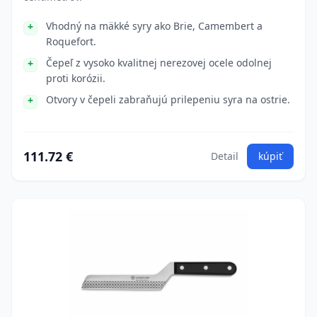
Vhodný na mäkké syry ako Brie, Camembert a
Roquefort.
Čepeľ z vysoko kvalitnej nerezovej ocele odolnej
proti korózii.
Otvory v čepeli zabraňujú prilepeniu syra na ostrie.
111.72 €
Detail
kúpiť