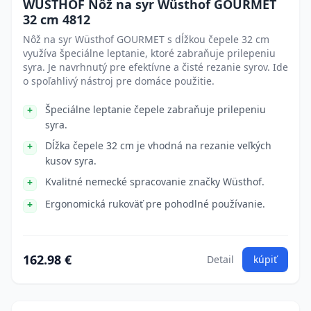
WÜSTHOF Nôž na syr Wüsthof GOURMET
32 cm 4812
Nôž na syr Wüsthof GOURMET s dĺžkou čepele 32 cm
využíva špeciálne leptanie, ktoré zabraňuje prilepeniu
syra. Je navrhnutý pre efektívne a čisté rezanie syrov. Ide
o spoľahlivý nástroj pre domáce použitie.
Špeciálne leptanie čepele zabraňuje prilepeniu
syra.
Dĺžka čepele 32 cm je vhodná na rezanie veľkých
kusov syra.
Kvalitné nemecké spracovanie značky Wüsthof.
Ergonomická rukoväť pre pohodlné používanie.
162.98 €
Detail
kúpiť