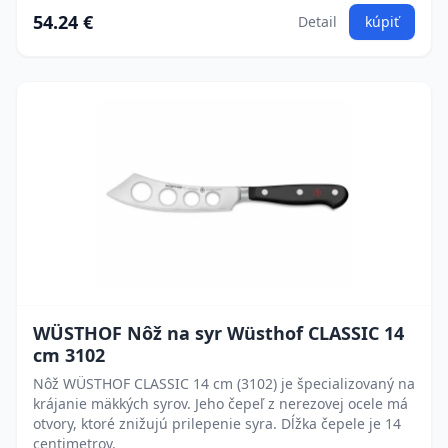
54.24 €
Detail
kúpiť
WÜSTHOF Nôž na syr Wüsthof CLASSIC 14
cm 3102
Nôž WÜSTHOF CLASSIC 14 cm (3102) je špecializovaný na
krájanie mäkkých syrov. Jeho čepeľ z nerezovej ocele má
otvory, ktoré znižujú prilepenie syra. Dĺžka čepele je 14
centimetrov.