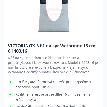
VICTORINOX Nôž na syr Victorinox 16 cm
6.1103.16
Nôž na syr Victorinox s dĺžkou ostria 16 cm a
protišmykovou fibroxovou rukoväťou. Model 6.1103.16 je
navrhnutý pre efektívne a bezpečné krájanie syra.
Vyrábaný z odolných materiálov pre dlhú životnosť.
Protišmyková fibroxová rukoväť pre bezpečné a
pohodlné používanie
Kvalitné nerezové ostrie dlhé 16 cm ideálne na
krájanie syra
Odolný dizajn od známej švajčiarskej značky