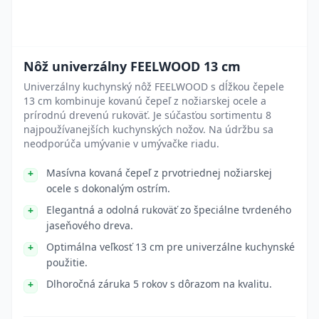
Nôž univerzálny FEELWOOD 13 cm
Univerzálny kuchynský nôž FEELWOOD s dĺžkou čepele
13 cm kombinuje kovanú čepeľ z nožiarskej ocele a
prírodnú drevenú rukoväť. Je súčasťou sortimentu 8
najpoužívanejších kuchynských nožov. Na údržbu sa
neodporúča umývanie v umývačke riadu.
Masívna kovaná čepeľ z prvotriednej nožiarskej
ocele s dokonalým ostrím.
Elegantná a odolná rukoväť zo špeciálne tvrdeného
jaseňového dreva.
Optimálna veľkosť 13 cm pre univerzálne kuchynské
použitie.
Dlhoročná záruka 5 rokov s dôrazom na kvalitu.