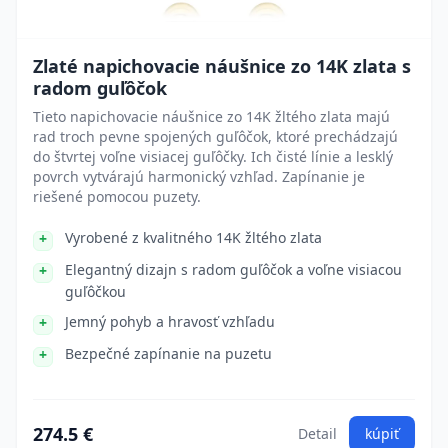
Zlaté napichovacie náušnice zo 14K zlata s
radom guľôčok
Tieto napichovacie náušnice zo 14K žltého zlata majú
rad troch pevne spojených guľôčok, ktoré prechádzajú
do štvrtej voľne visiacej guľôčky. Ich čisté línie a lesklý
povrch vytvárajú harmonický vzhľad. Zapínanie je
riešené pomocou puzety.
Vyrobené z kvalitného 14K žltého zlata
Elegantný dizajn s radom guľôčok a voľne visiacou
guľôčkou
Jemný pohyb a hravosť vzhľadu
Bezpečné zapínanie na puzetu
274.5 €
Detail
kúpiť