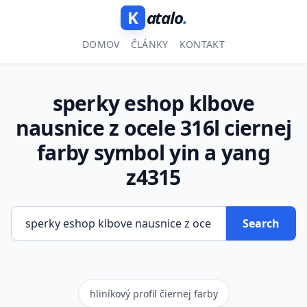
K
atalo
.
DOMOV
ČLÁNKY
KONTAKT
sperky eshop klbove
nausnice z ocele 316l ciernej
farby symbol yin a yang
z4315
Search
hliníkový profil čiernej farby