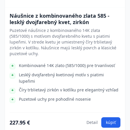
Náušnice z kombinovaného zlata 585 -
lesklý dvojfarebný kvet, zirkón
Puzetové náušnice z kombinovaného 14K zlata
(585/1000) s motívom dvojfarebného kvetu s piatimi
lupeňmi. V strede kvetu je umiestnený číry trblietavý
zirkón v kotlíku. Náušnice majú lesklý povrch a klasické
puzetové uchy.
Kombinované 14K zlato (585/1000) pre trvanlivosť
Lesklý dvojfarebný kvetinový motív s piatimi
lupeňmi
Číry trblietavý zirkón v kotlíku pre elegantný vzhľad
Puzetové uchy pre pohodlné nosenie
227.95 €
Detail
kúpiť