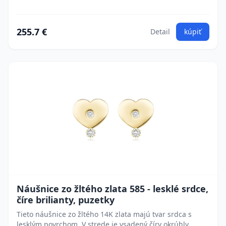
255.7 €
Detail
kúpiť
Náušnice zo žltého zlata 585 - lesklé srdce,
číre brilianty, puzetky
Tieto náušnice zo žltého 14K zlata majú tvar srdca s
lesklým povrchom. V strede je vsadený číry okrúhly