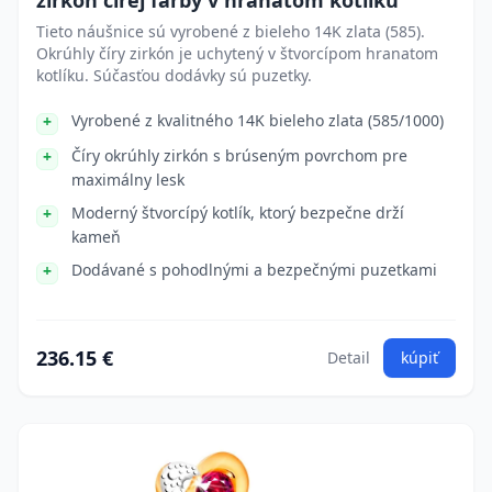
zirkón čírej farby v hranatom kotlíku
Tieto náušnice sú vyrobené z bieleho 14K zlata (585).
Okrúhly číry zirkón je uchytený v štvorcípom hranatom
kotlíku. Súčasťou dodávky sú puzetky.
Vyrobené z kvalitného 14K bieleho zlata (585/1000)
Číry okrúhly zirkón s brúseným povrchom pre
maximálny lesk
Moderný štvorcípý kotlík, ktorý bezpečne drží
kameň
Dodávané s pohodlnými a bezpečnými puzetkami
236.15 €
Detail
kúpiť