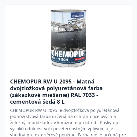
CHEMOPUR RW U 2095 - Matná
dvojzložková polyuretánová farba
(zákazkové miešanie) RAL 7033 -
cementová šedá 8 L
CHEMOPUR RW U 2095 je dvojzložková polyuretánová
jednovrstvová farba určená na ochranu oceľových a
železných podkladov v koróznom prostredí. Poskytuje
vysokú odolnosť voči poveternostným vplyvom a je
vhodná pre exteriérové použitie. Farba nie je určená pre