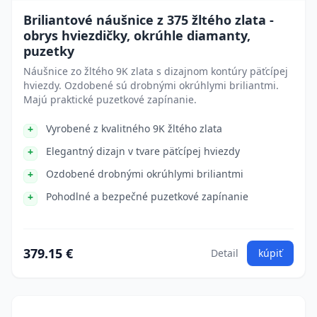
Briliantové náušnice z 375 žltého zlata -
obrys hviezdičky, okrúhle diamanty,
puzetky
Náušnice zo žltého 9K zlata s dizajnom kontúry päťcípej
hviezdy. Ozdobené sú drobnými okrúhlymi briliantmi.
Majú praktické puzetkové zapínanie.
Vyrobené z kvalitného 9K žltého zlata
Elegantný dizajn v tvare päťcípej hviezdy
Ozdobené drobnými okrúhlymi briliantmi
Pohodlné a bezpečné puzetkové zapínanie
379.15 €
Detail
kúpiť