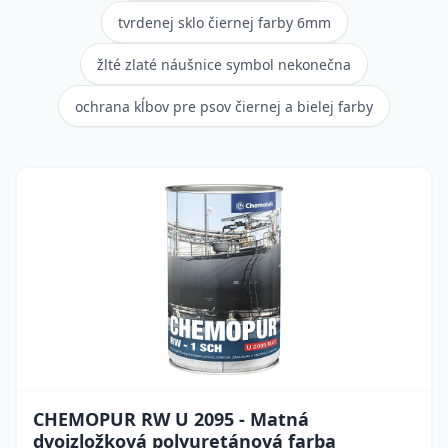
tvrdenej sklo čiernej farby 6mm
žlté zlaté náušnice symbol nekonečna
ochrana kĺbov pre psov čiernej a bielej farby
CHEMOPUR RW U 2095 - Matná
dvojzložková polyuretánová farba