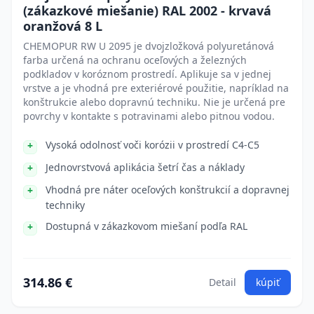
(zákazkové miešanie) RAL 2002 - krvavá
oranžová 8 L
CHEMOPUR RW U 2095 je dvojzložková polyuretánová
farba určená na ochranu oceľových a železných
podkladov v koróznom prostredí. Aplikuje sa v jednej
vrstve a je vhodná pre exteriérové použitie, napríklad na
konštrukcie alebo dopravnú techniku. Nie je určená pre
povrchy v kontakte s potravinami alebo pitnou vodou.
Vysoká odolnosť voči korózii v prostredí C4-C5
Jednovrstvová aplikácia šetrí čas a náklady
Vhodná pre náter oceľových konštrukcií a dopravnej
techniky
Dostupná v zákazkovom miešaní podľa RAL
314.86 €
Detail
kúpiť