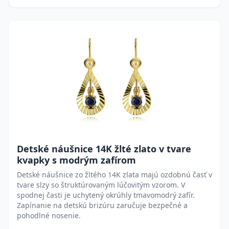
Detské náušnice 14K žlté zlato v tvare
kvapky s modrým zafírom
Detské náušnice zo žltého 14K zlata majú ozdobnú časť v
tvare slzy so štruktúrovaným lúčovitým vzorom. V
spodnej časti je uchytený okrúhly tmavomodrý zafír.
Zapínanie na detskú brizúru zaručuje bezpečné a
pohodlné nosenie.