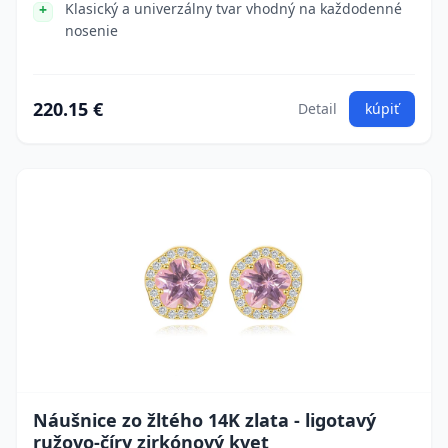
Klasický a univerzálny tvar vhodný na každodenné
nosenie
220.15 €
Detail
kúpiť
Náušnice zo žltého 14K zlata - ligotavý
ružovo-číry zirkónový kvet