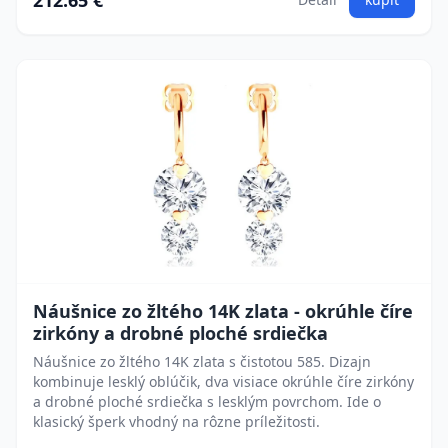
212.65 €
Náušnice zo žltého 14K zlata - okrúhle číre
zirkóny a drobné ploché srdiečka
Náušnice zo žltého 14K zlata s čistotou 585. Dizajn
kombinuje lesklý oblúčik, dva visiace okrúhle číre zirkóny
a drobné ploché srdiečka s lesklým povrchom. Ide o
klasický šperk vhodný na rôzne príležitosti.