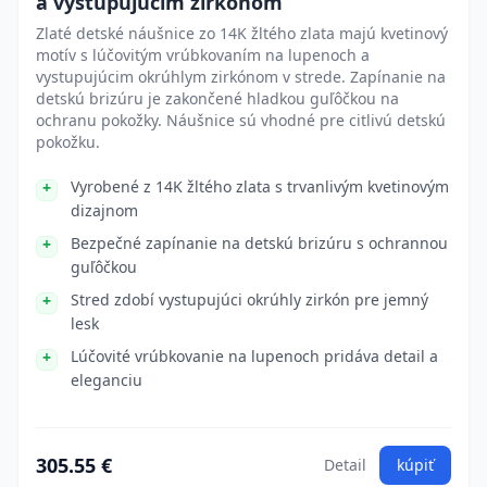
a vystupujúcim zirkónom
Zlaté detské náušnice zo 14K žltého zlata majú kvetinový
motív s lúčovitým vrúbkovaním na lupenoch a
vystupujúcim okrúhlym zirkónom v strede. Zapínanie na
detskú brizúru je zakončené hladkou guľôčkou na
ochranu pokožky. Náušnice sú vhodné pre citlivú detskú
pokožku.
Vyrobené z 14K žltého zlata s trvanlivým kvetinovým
dizajnom
Bezpečné zapínanie na detskú brizúru s ochrannou
guľôčkou
Stred zdobí vystupujúci okrúhly zirkón pre jemný
lesk
Lúčovité vrúbkovanie na lupenoch pridáva detail a
eleganciu
305.55 €
Detail
kúpiť