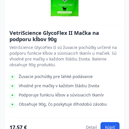
VetriScience GlycoFlex II Mačka na
podporu kĺbov 90g
VetriScience GlycoFlex II sú žuvacie pochúťky určené na
podporu funkcie kĺbov a súvisiacich tkanív u mačiek. Sú
vhodné pre mačky v každom štádiu života. Balenie
obsahuje 90g produktu.
Žuvacie pochúťky pre ľahké podávanie
Vhodné pre mačky v každom štádiu života
Podporuje funkciu kĺbov a súvisiacich tkanív
Obsahuje 90g, čo poskytuje dlhodobú zásobu
17.57 €
Detail
kúpiť