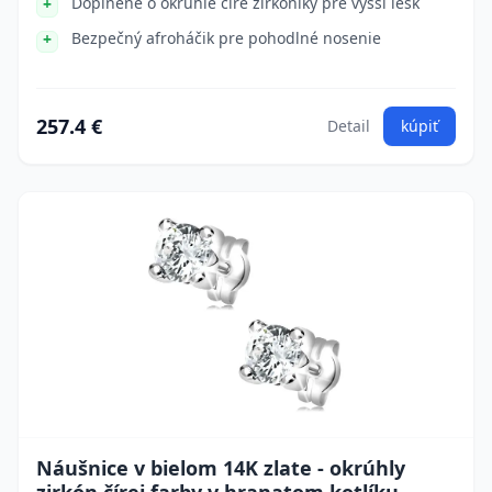
Doplnené o okrúhle číre zirkóniky pre vyšší lesk
Bezpečný afroháčik pre pohodlné nosenie
257.4 €
Detail
kúpiť
Náušnice v bielom 14K zlate - okrúhly