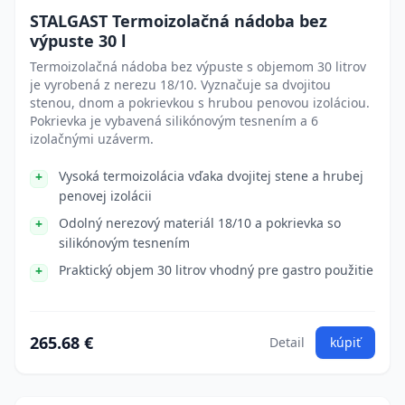
STALGAST Termoizolačná nádoba bez
výpuste 30 l
Termoizolačná nádoba bez výpuste s objemom 30 litrov
je vyrobená z nerezu 18/10. Vyznačuje sa dvojitou
stenou, dnom a pokrievkou s hrubou penovou izoláciou.
Pokrievka je vybavená silikónovým tesnením a 6
izolačnými uzáverm.
Vysoká termoizolácia vďaka dvojitej stene a hrubej
penovej izolácii
Odolný nerezový materiál 18/10 a pokrievka so
silikónovým tesnením
Praktický objem 30 litrov vhodný pre gastro použitie
265.68 €
Detail
kúpiť