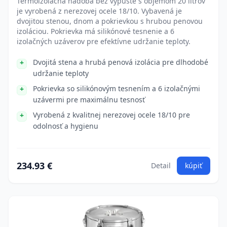
Termoizolačná nádoba bez výpuste s objemom 20 litrov
je vyrobená z nerezovej ocele 18/10. Vybavená je
dvojitou stenou, dnom a pokrievkou s hrubou penovou
izoláciou. Pokrievka má silikónové tesnenie a 6
izolačných uzáverov pre efektívne udržanie teploty.
Dvojitá stena a hrubá penová izolácia pre dlhodobé
udržanie teploty
Pokrievka so silikónovým tesnením a 6 izolačnými
uzávermi pre maximálnu tesnosť
Vyrobená z kvalitnej nerezovej ocele 18/10 pre
odolnosť a hygienu
234.93 €
Detail
kúpiť