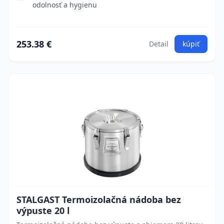
odolnosť a hygienu
253.38 €
Detail
kúpiť
STALGAST Termoizolačná nádoba bez
výpuste 20 l