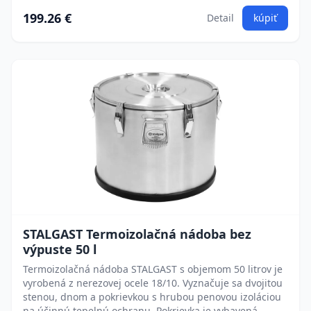
199.26 €
Detail
kúpiť
STALGAST Termoizolačná nádoba bez
výpuste 50 l
Termoizolačná nádoba STALGAST s objemom 50 litrov je
vyrobená z nerezovej ocele 18/10. Vyznačuje sa dvojitou
stenou, dnom a pokrievkou s hrubou penovou izoláciou
na účinnú tepelnú ochranu. Pokrievka je vybavená