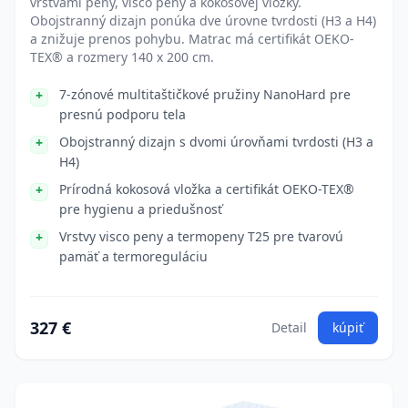
vrstvami peny, visco peny a kokosovej vložky.
Obojstranný dizajn ponúka dve úrovne tvrdosti (H3 a H4)
a znižuje prenos pohybu. Matrac má certifikát OEKO-
TEX® a rozmery 140 x 200 cm.
7-zónové multitaštičkové pružiny NanoHard pre
presnú podporu tela
Obojstranný dizajn s dvomi úrovňami tvrdosti (H3 a
H4)
Prírodná kokosová vložka a certifikát OEKO-TEX®
pre hygienu a priedušnosť
Vrstvy visco peny a termopeny T25 pre tvarovú
pamäť a termoreguláciu
327 €
Detail
kúpiť