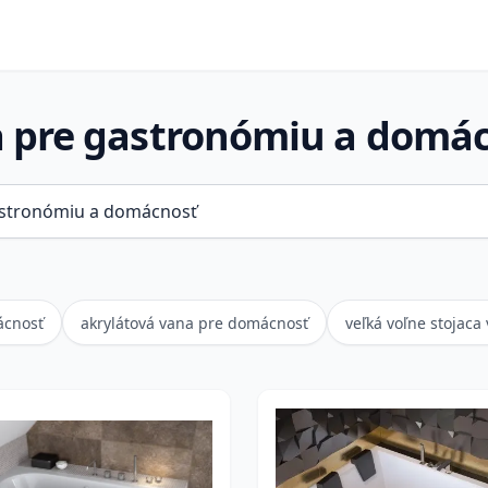
 pre gastronómiu a domá
ácnosť
akrylátová vana pre domácnosť
veľká voľne stojac