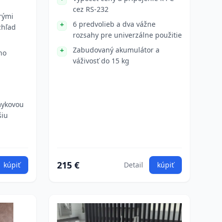
cez RS-232
rými
6 predvolieb a dva vážne
zhľad
rozsahy pre univerzálne použitie
Zabudovaný akumulátor a
ho
váživosť do 15 kg
mykovou
šiu
215 €
kúpiť
Detail
kúpiť