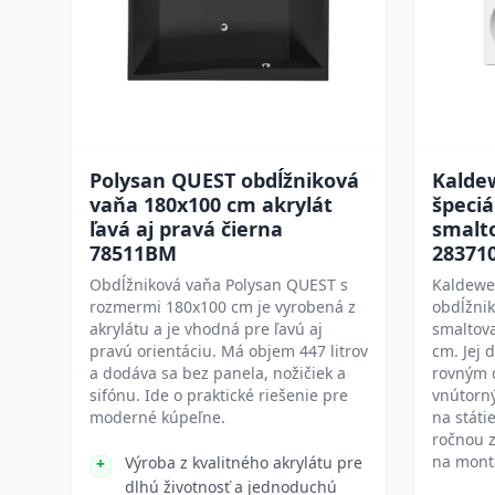
Polysan QUEST obdĺžniková
Kalde
vaňa 180x100 cm akrylát
špeci
ľavá aj pravá čierna
smalt
78511BM
28371
Obdĺžniková vaňa Polysan QUEST s
Kaldewei
rozmermi 180x100 cm je vyrobená z
obdĺžnik
akrylátu a je vhodná pre ľavú aj
smaltov
pravú orientáciu. Má objem 447 litrov
cm. Jej 
a dodáva sa bez panela, nožičiek a
rovným 
sifónu. Ide o praktické riešenie pre
vnútorn
moderné kúpeľne.
na státi
ročnou 
na mont
Výroba z kvalitného akrylátu pre
dlhú životnosť a jednoduchú