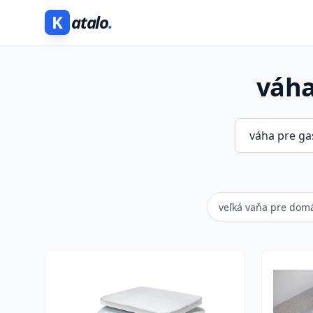
K
atalo
.
váha
veľká vaňa pre dom