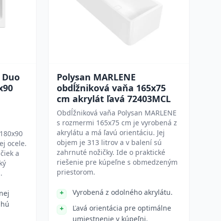
 Duo
Polysan MARLENE
x90
obdĺžniková vaňa 165x75
cm akrylát ľavá 72403MCL
Obdĺžniková vaňa Polysan MARLENE
s rozmermi 165x75 cm je vyrobená z
akrylátu a má ľavú orientáciu. Jej
 180x90
objem je 313 litrov a v balení sú
j ocele.
zahrnuté nožičky. Ide o praktické
čiek a
riešenie pre kúpeľne s obmedzeným
ký
priestorom.
.
Vyrobená z odolného akrylátu.
nej
lhú
Ľavá orientácia pre optimálne
umiestnenie v kúpeľni.