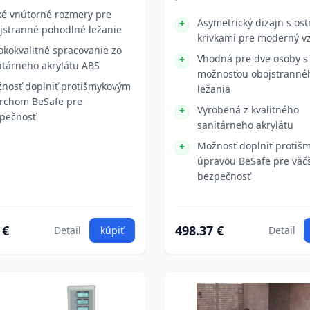
ké vnútorné rozmery pre
Asymetrický dizajn s ost
jstranné pohodlné ležanie
krivkami pre moderný v
okokvalitné spracovanie zo
Vhodná pre dve osoby s
itárneho akrylátu ABS
možnosťou obojstranné
nosť doplniť protišmykovým
ležania
rchom BeSafe pre
Vyrobená z kvalitného
pečnosť
sanitárneho akrylátu
Možnosť doplniť protiš
úpravou BeSafe pre väč
bezpečnosť
 €
498.37 €
Detail
kúpiť
Detail