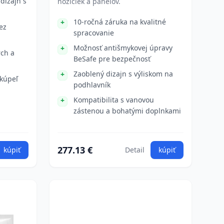
dizajn s
nožičiek a panelov.
10-ročná záruka na kvalitné
ez
spracovanie
Možnosť antišmykovej úpravy
rch a
BeSafe pre bezpečnosť
Zaoblený dizajn s výliskom na
 kúpeľ
podhlavník
Kompatibilita s vanovou
zástenou a bohatými doplnkami
277.13 €
kúpiť
Detail
kúpiť