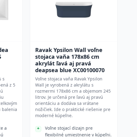
dea
Ravak Ypsilon Wall voľne
S
stojaca vaňa 178x86 cm
akrylát ľavá aj pravá
deapsea blue XC00100070
s s
Voľne stojaca vaňa Ravak Ypsilon
ená z 5
Wall je vyrobená z akrylátu s
nú
rozmermi 178x86 cm a objemom 245
iu
litrov. Je určená pre ľavú aj pravú
celkovým
orientáciu a dodáva sa vrátane
u balenia
nožičiek. Ide o praktické riešenie pre
moderné kúpeľne.
e a
Voľne stojací dizajn pre
nú
flexibilné umiestnenie v kúpeľni.