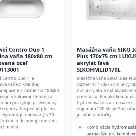
wei Centro Duo 1
Masážna vaňa SIKO I
álna vaňa 180x80 cm
Plus 170x75 cm LUXU
ovaná oceľ
akrylát ľavá
0113001
SIKOHMLID170L
 Centro Duo 1 je
Masážna vaňa SIKO Idea Plu
ová vaňa z kvalitnej
rozmermi 170x75 cm je vyrob
anej ocele s rozmermi 180x80
mm akrylátu a má ľavostran
dizajn s kolmými stenami a
orientáciu. Ponúka kombinác
dnom poskytuje priestranný
hydromasáže a airmasáže s 
ý objem a bezpečnú plochu
objemom 220 litrov. Súčasťo
e. Výrobok je dodávaný s 30-
je sifón a nožičky.
zárukou a disponuje dierami
áž madla.
Kombinácia hydromasáž
airmasáže pre komplex