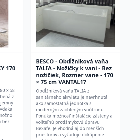
BESCO - Obdĺžniková vaňa
CY 170
TALIA - Nožičky k vani - Bez
nožičiek, Rozmer vane - 170
× 75 cm VANTAL17
a
80 x 58
Obdĺžniková vaňa TALIA z
obená z
sanitárneho akrylátu je navrhnutá
ríjemný
ako samostatná jednotka s
 Vďaka
moderným zaobleným vnútrom.
 možno
Ponúka možnosť inštalácie zásteny a
i bez
voliteľnú protišmykovú úpravu
BeSafe. Je vhodná aj do menších
priestorov a vyžaduje dokúpenie