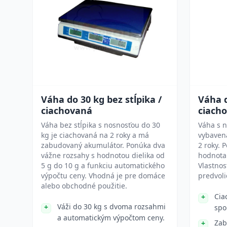
Váha do 30 kg bez stĺpika /
Váha d
ciachovaná
ciach
Váha bez stĺpika s nosnosťou do 30
Váha s n
kg je ciachovaná na 2 roky a má
vybavená
zabudovaný akumulátor. Ponúka dva
2 roky. 
vážne rozsahy s hodnotou dielika od
hodnotam
5 g do 10 g a funkciu automatického
Vlastnos
výpočtu ceny. Vhodná je pre domáce
predvol
alebo obchodné použitie.
Cia
Váži do 30 kg s dvoma rozsahmi
spo
a automatickým výpočtom ceny.
Zab