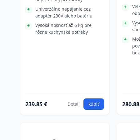
Veľ
Univerzálne napájanie cez
obo
adaptér 230V alebo batériu
Vys
Vysoká nosnosť až 6 kg pre
san
rôzne kuchynské potreby
Mož
pov
bez
239.85 €
280.88
Detail
kúpiť