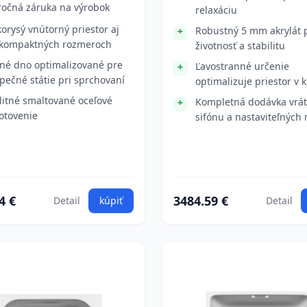
ročná záruka na výrobok
relaxáciu
korysý vnútorný priestor aj
Robustný 5 mm akrylát 
 kompaktných rozmeroch
životnosť a stabilitu
né dno optimalizované pre
Ľavostranné určenie
pečné státie pri sprchovaní
optimalizuje priestor v 
litné smaltované oceľové
Kompletná dodávka vrá
otovenie
sifónu a nastaviteľných 
4 €
3484.59 €
Detail
kúpiť
Detail