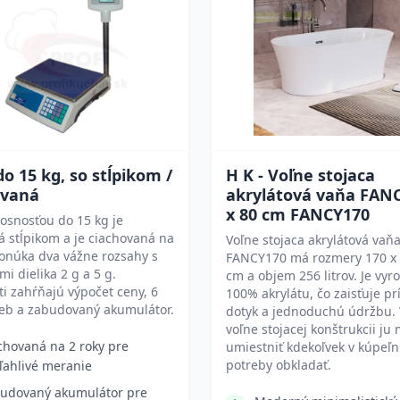
o 15 kg, so stĺpikom /
H K - Voľne stojaca
ovaná
akrylátová vaňa FAN
x 80 cm FANCY170
osnosťou do 15 kg je
 stĺpikom a je ciachovaná na
Voľne stojaca akrylátová vaň
Ponúka dva vážne rozsahy s
FANCY170 má rozmery 170 x 
i dielika 2 g a 5 g.
cm a objem 256 litrov. Je vyr
ti zahŕňajú výpočet ceny, 6
100% akrylátu, čo zaisťuje p
ieb a zabudovaný akumulátor.
dotyk a jednoduchú údržbu.
voľne stojacej konštrukcii ju
chovaná na 2 roky pre
umiestniť kdekoľvek v kúpeľn
potreby obkladať.
ľahlivé meranie
udovaný akumulátor pre