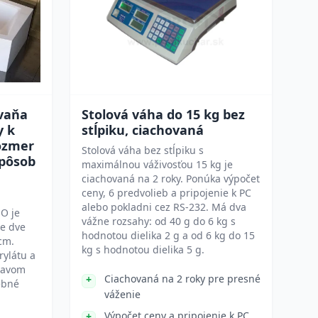
vaňa
Stolová váha do 15 kg bez
y k
stĺpiku, ciachovaná
Rozmer
Stolová váha bez stĺpiku s
Spôsob
maximálnou váživosťou 15 kg je
ciachovaná na 2 roky. Ponúka výpočet
ceny, 6 predvolieb a pripojenie k PC
alebo pokladni cez RS-232. Má dva
O je
vážne rozsahy: od 40 g do 6 kg s
re dve
hodnotou dielika 2 g a od 6 kg do 15
cm.
kg s hodnotou dielika 5 g.
rylátu a
ravom
Ciachovaná na 2 roky pre presné
rebné
váženie
Výpočet ceny a pripojenie k PC