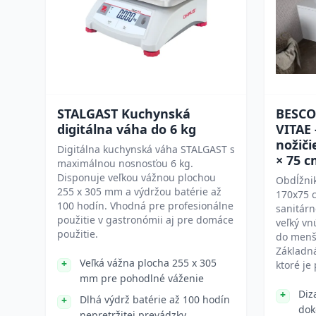
STALGAST Kuchynská
BESCO
digitálna váha do 6 kg
VITAE 
nožiči
Digitálna kuchynská váha STALGAST s
× 75 
maximálnou nosnosťou 6 kg.
Disponuje veľkou vážnou plochou
Obdĺžni
255 x 305 mm a výdržou batérie až
170x75 c
100 hodín. Vhodná pre profesionálne
sanitárn
použitie v gastronómii aj pre domáce
veľký vn
použitie.
do menší
Základn
Veľká vážna plocha 255 x 305
ktoré je
mm pre pohodlné váženie
Diz
Dlhá výdrž batérie až 100 hodín
dok
nepretržitej prevádzky