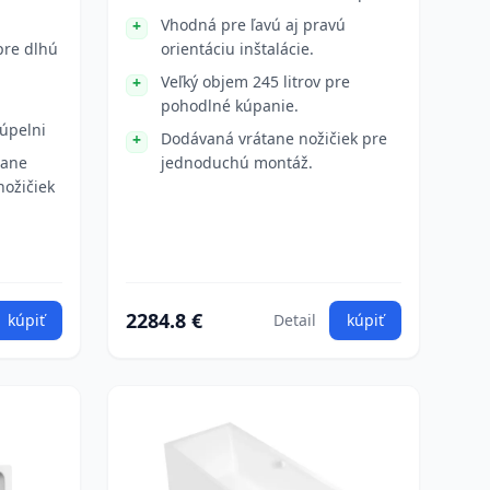
Vhodná pre ľavú aj pravú
pre dlhú
orientáciu inštalácie.
Veľký objem 245 litrov pre
pohodlné kúpanie.
kúpelni
Dodávaná vrátane nožičiek pre
tane
jednoduchú montáž.
nožičiek
2284.8 €
kúpiť
Detail
kúpiť