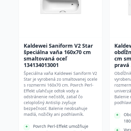
Kaldewei Saniform V2 Star
Kaldew
špeciálna vaňa 160x70 cm
obdĺž
smaltovaná oceľ
cm sma
134134013001
pravá
Špeciálna vaňa Kaldewei Saniform V2
Obdĺžnik
Star je vyrobená zo smaltovanej ocele
vyrobená
s rozmermi 160x70 cm. Povrch Perl-
rozmerm
Effekt uľahčuje odtok vody a
univerzá
odstránenie nečistôt, zatiaľ čo
Balenie 
celoplošný Antislip zvyšuje
podhlavn
bezpečnosť. Balenie neobsahuje
madlá, nožičky ani podhlavník.
Obd
180
Povrch Perl-Effekt umožňuje
Vyr