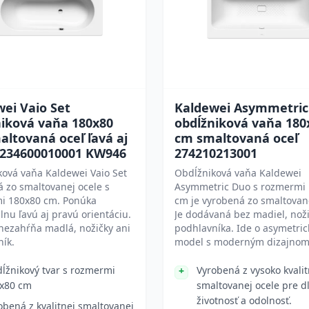
ei Vaio Set
Kaldewei Asymmetric
niková vaňa 180x80
obdĺžniková vaňa 180
ltovaná oceľ ľavá aj
cm smaltovaná oceľ
 234600010001 KW946
274210213001
ová vaňa Kaldewei Vaio Set
Obdĺžniková vaňa Kaldewei
 zo smaltovanej ocele s
Asymmetric Duo s rozmermi
i 180x80 cm. Ponúka
cm je vyrobená zo smaltovane
lnu ľavú aj pravú orientáciu.
Je dodávaná bez madiel, noži
nezahŕňa madlá, nožičky ani
podhlavníka. Ide o asymetric
ík.
model s moderným dizajnom
ĺžnikový tvar s rozmermi
Vyrobená z vysoko kvalit
x80 cm
smaltovanej ocele pre d
životnosť a odolnosť.
obená z kvalitnej smaltovanej