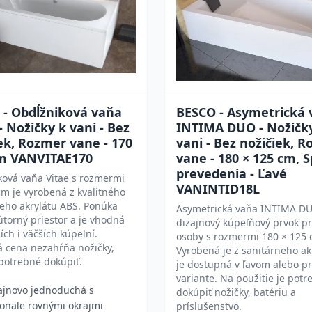
 - Obdĺžniková vaňa
BESCO - Asymetrická 
- Nožičky k vani - Bez
INTIMA DUO - Nožičk
ek, Rozmer vane - 170
vani - Bez nožičiek, 
cm VANVITAE170
vane - 180 × 125 cm, 
prevedenia - Ľavé
ková vaňa Vitae s rozmermi
VANINTID18L
m je vyrobená z kvalitného
eho akrylátu ABS. Ponúka
Asymetrická vaňa INTIMA DU
útorný priestor a je vhodná
dizajnový kúpeľňový prvok p
ch i väčších kúpelní.
osoby s rozmermi 180 × 125 
á cena nezahŕňa nožičky,
Vyrobená je z sanitárneho ak
 potrebné dokúpiť.
je dostupná v ľavom alebo p
variante. Na použitie je pot
ajnovo jednoduchá s
dokúpiť nožičky, batériu a
onale rovnými okrajmi
príslušenstvo.