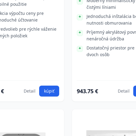
Moderný minimalistický 
ilné použitie
čistými líniami
kcia výpočtu ceny pre
Jednoduchá inštalácia b
noduché účtovanie
nutnosti obmurovania
redvolieb pre rýchle váženie
Príjemný akrylátový pov
ných položiek
nenáročná údržba
Dostatočný priestor pre
dvoch osôb
 €
943.75 €
Detail
kúpiť
Detail