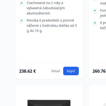
Ciachovaná na 2 roky a
mob
vybavená zabudovaným
Fun
akumulátorom.
jed
Ponúka 6 predvolieb a presné
6 p
váženie s hodnotou dielika od 5
bež
g do 10 g.
238.62 €
260.76
Detail
kúpiť