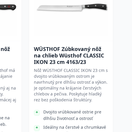
 nôž
WÜSTHOF Zúbkovaný nôž
na chlieb Wüsthof CLASSIC
IKON 23 cm 4163/23
thof má
Nôž WÜSTHOF CLASSIC IKON 23 cm s
rájanie
dvojito vrúbkovaným ostrom je
navrhnutý pre dlhšiu ostrosť a výkon.
ný aj na
Je optimálny na krájanie čerstvých
y.
chlebov a pečiva. Poskytuje hladký
mácej aj
rez bez poškodenia štruktúry.
Dvojito vrúbkované ostrie pre
ne na
dlhšiu životnosť a ostrosť
ieb.
Ideálny na čerstvé a chrumkavé