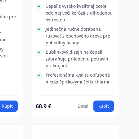
tý a
Čepeľ z vysoko kvalitnej ocele
odolnej voči korózii s dlhodobou
álna pre
ostrosťou
Jedinečná ručne dorábaná
e
rukoväť z ebenového dreva pre
ané.
pohodlný úchop
ky
Bublinkový dizajn na čepeli
zaní
zabraňuje prilepeniu potravín
pri krájaní
Profesionálna kvalita obľúbená
medzi špičkovými šéfkuchármi
60.9 €
kúpiť
Detail
kúpiť