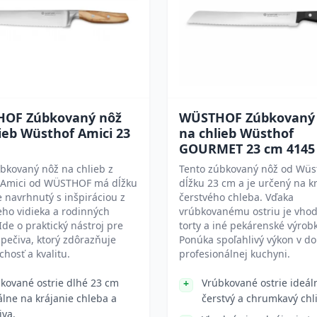
OF Zúbkovaný nôž
WÜSTHOF Zúbkovaný
ieb Wüsthof Amici 23
na chlieb Wüsthof
GOURMET 23 cm 4145
bkovaný nôž na chlieb z
Tento zúbkovaný nôž od Wüs
e Amici od WÜSTHOF má dĺžku
dĺžku 23 cm a je určený na k
e navrhnutý s inšpiráciou z
čerstvého chleba. Vďaka
eho vidieka a rodinných
vrúbkovanému ostriu je vhod
 Ide o praktický nástroj pre
torty a iné pekárenské výrobk
 pečiva, ktorý zdôrazňuje
Ponúka spoľahlivý výkon v do
hosť a kvalitu.
profesionálnej kuchyni.
kované ostrie dlhé 23 cm
Vrúbkované ostrie ideál
álne na krájanie chleba a
čerstvý a chrumkavý chl
iva.