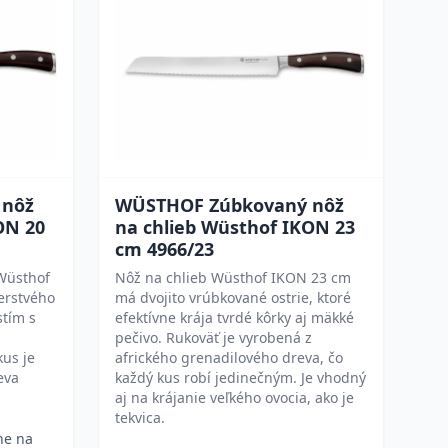
 nôž
WÜSTHOF Zúbkovaný nôž
ON 20
na chlieb Wüsthof IKON 23
cm 4966/23
Wüsthof
Nôž na chlieb Wüsthof IKON 23 cm
erstvého
má dvojito vrúbkované ostrie, ktoré
stím s
efektívne krája tvrdé kôrky aj mäkké
pečivo. Rukoväť je vyrobená z
kus je
afrického grenadilového dreva, čo
eva
každý kus robí jedinečným. Je vhodný
aj na krájanie veľkého ovocia, ako je
tekvica.
ne na