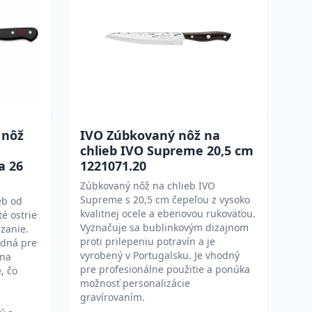
 nôž
IVO Zúbkovaný nôž na
chlieb IVO Supreme 20,5 cm
a 26
1221071.20
Zúbkovaný nôž na chlieb IVO
Supreme s 20,5 cm čepeľou z vysoko
eb od
kvalitnej ocele a ebenovou rukoväťou.
 ostrie
Vyznačuje sa bublinkovým dizajnom
ezanie.
proti prilepeniu potravín a je
odná pre
vyrobený v Portugalsku. Je vhodný
 na
pre profesionálne použitie a ponúka
, čo
možnosť personalizácie
gravírovaním.