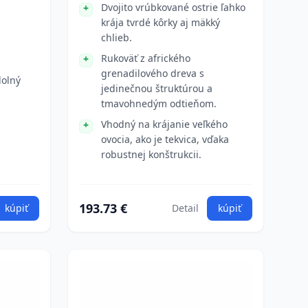
Dvojito vrúbkované ostrie ľahko
krája tvrdé kôrky aj mäkký
chlieb.
Rukoväť z afrického
grenadilového dreva s
dolný
jedinečnou štruktúrou a
tmavohnedým odtieňom.
Vhodný na krájanie veľkého
ovocia, ako je tekvica, vďaka
robustnej konštrukcii.
193.73 €
kúpiť
Detail
kúpiť