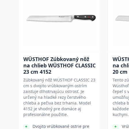
WÜSTHOF Zúbkovaný nôž
WÜSTH
na chlieb WÜSTHOF CLASSIC
na ch
23 cm 4152
20 cm
Zúbkovaný nôž WÜSTHOF CLASSIC 23
Tento zú
cm s dvojito vrúbkovaným ostrím
Wüsthof 
zaisťuje dlhotrvajúcu ostrosť. Je
čepeľ s
určený na hladké rezy čerstvého
umožňuj
chleba a pečiva bez trhania. Model
chleba b
4152 je vhodný pre domáce aj
každode
profesionálne použitie.
kuchyni.
Dvojito vrúbkované ostrie pre
Vrú