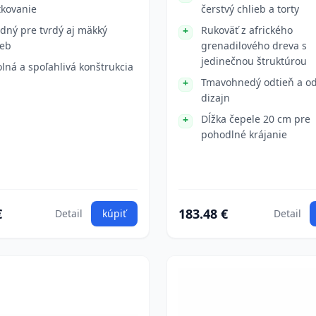
tkovanie
čerstvý chlieb a torty
dný pre tvrdý aj mäkký
Rukoväť z afrického
ieb
grenadilového dreva s
jedinečnou štruktúrou
lná a spoľahlivá konštrukcia
Tmavohnedý odtieň a o
dizajn
Dĺžka čepele 20 cm pre
pohodlné krájanie
€
183.48 €
Detail
kúpiť
Detail