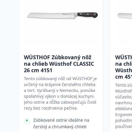
WÜSTHOF Zúbkovaný nôž
WÜSTH
na chlieb Wüsthof CLASSIC
na ch
26 cm 4151
Wüsth
cm 45
Tento zúbkovaný nôž od WÜSTHOF je
určený na krájanie čerstvého chleba
Tento zú
a tort. Vyrábaný v Nemecku, ponúka
Wüsthof
spoľahlivý výkon v domácej kuchyni.
súčasťou
Jeho ostrie a dĺžka zabezpečujú čisté
navrhnut
rezy bez rozdrvenia pečiva.
efektívn
Ergonomi
Zúbkované ostrie ideálne na
pohodln
používan
čerstvý a chrumkavý chlieb