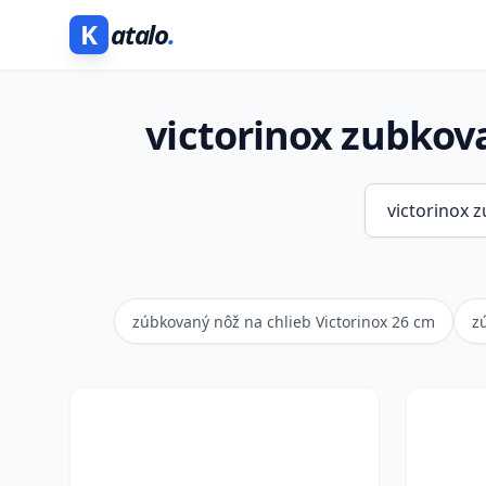
K
atalo
.
victorinox zubkova
zúbkovaný nôž na chlieb Victorinox 26 cm
z