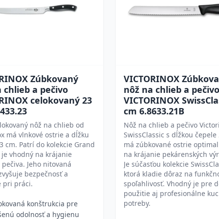
RINOX Zúbkovaný
VICTORINOX Zúbkov
 chlieb a pečivo
nôž na chlieb a pečiv
RINOX celokovaný 23
VICTORINOX SwissClas
433.23
cm 6.8633.21B
lokovaný nôž na chlieb od
Nôž na chlieb a pečivo Victor
ox má vlnkové ostrie a dĺžku
SwissClassic s dĺžkou čepele
3 cm. Patrí do kolekcie Grand
má zúbkované ostrie optimal
 je vhodný na krájanie
na krájanie pekárenských vý
 pečiva. Jeho nitovaná
Je súčasťou kolekcie SwissCla
zvyšuje bezpečnosť a
ktorá kladie dôraz na funkčn
 pri práci.
spoľahlivosť. Vhodný je pre
použitie aj profesionálne ku
potreby.
okovaná konštrukcia pre
šenú odolnosť a hygienu