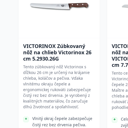
VICTORINOX Zúbkovaný
VICTO
nôž na chlieb Victorinox 26
nôž na
cm 5.2930.26G
VICTO
cm 7.7
Tento zúbkovaný nôž Victorinox s
dĺžkou 26 cm je určený na krájanie
Tento ce
chleba, koláčov a pečiva. Vďaka
Victorin
vlnitému okraju čepele a
čepele 2
ergonomickej rukoväti zabezpečuje
Maître a
čistý rez bez drvenia. Je vyrobený z
chleba a
kvalitných materiálov, čo zaručuje
rukoväť 
dlhú životnosť a spoľahlivosť.
pohodlie
Vlnitý okraj čepele zabezpečuje
Cel
čistý rez bez drvenia pečiva.
zvý