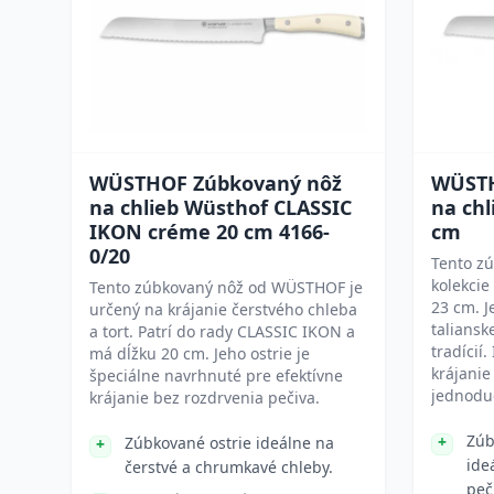
WÜSTHOF Zúbkovaný nôž
WÜSTH
na chlieb Wüsthof CLASSIC
na chl
IKON créme 20 cm 4166-
cm
0/20
Tento zú
kolekci
Tento zúbkovaný nôž od WÜSTHOF je
23 cm. J
určený na krájanie čerstvého chleba
taliansk
a tort. Patrí do rady CLASSIC IKON a
tradícií.
má dĺžku 20 cm. Jeho ostrie je
krájanie
špeciálne navrhnuté pre efektívne
jednoduc
krájanie bez rozdrvenia pečiva.
Zúb
Zúbkované ostrie ideálne na
ide
čerstvé a chrumkavé chleby.
peč