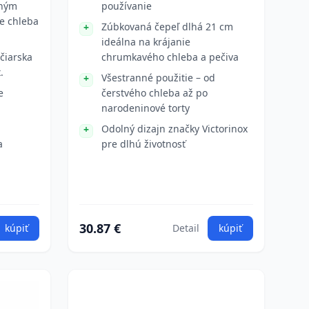
aným
používanie
ie chleba
Zúbkovaná čepeľ dlhá 21 cm
ideálna na krájanie
jčiarska
chrumkavého chleba a pečiva
.
Všestranné použitie – od
e
čerstvého chleba až po
narodeninové torty
Odolný dizajn značky Victorinox
a
pre dlhú životnosť
30.87 €
kúpiť
Detail
kúpiť