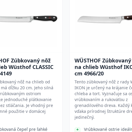
OF Zúbkovaný nôž
WÜSTHOF Zúbkovaný
lieb Wüsthof CLASSIC
na chlieb Wüsthof IK
 4149
cm 4966/20
bkovaný nôž na chlieb od
Tento zúbkovaný nôž z rady 
má dĺžku 20 cm. Jeho silná
IKON je určený na krájanie č
 vrúbkovaným ostriom
chleba a tort. Vyznačuje sa o
e jednoduché plátkovanie
vrúbkovaním a rukoväťou z
ez stláčania. Je vhodný pre
grenadilového dreva. Každý 
nné použitie v domácej
vďaka prírodnej štruktúre dr
jedinečný.
bkovaná čepeľ pre ľahké
Vrúbkované ostrie ideál