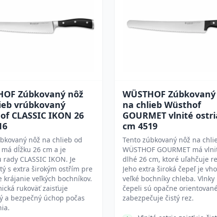
OF Zúbkovaný nôž
WÜSTHOF Zúbkovaný
lieb vrúbkovaný
na chlieb Wüsthof
of CLASSIC IKON 26
GOURMET vlnité ostri
16
cm 4519
bkovaný nôž na chlieb od
Tento zúbkovaný nôž na chli
 má dĺžku 26 cm a je
WÜSTHOF GOURMET má vlnité
 rady CLASSIC IKON. Je
dlhé 26 cm, ktoré uľahčuje r
ý s extra širokým ostřím pre
Jeho extra široká čepeľ je vh
e krájanie veľkých bochníkov.
veľké bochníky chleba. Vlnky
cká rukoväť zaisťuje
čepeli sú opačne orientované
ý a bezpečný úchop počas
zabezpečuje čistý rez.
ia.