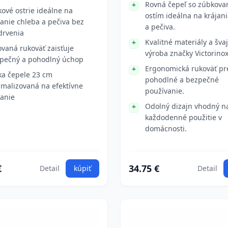
Rovná čepeľ so zúbkov
kové ostrie ideálne na
ostím ideálna na krájan
janie chleba a pečiva bez
a pečiva.
drvenia
Kvalitné materiály a šva
ovaná rukoväť zaisťuje
výroba značky Victorinox
pečný a pohodlný úchop
Ergonomická rukoväť pr
ka čepele 23 cm
pohodlné a bezpečné
imalizovaná na efektívne
používanie.
janie
Odolný dizajn vhodný n
každodenné použitie v
domácnosti.
€
34.75 €
Detail
kúpiť
Detail