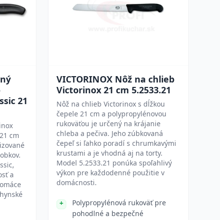
aný
VICTORINOX Nôž na chlieb
o
Victorinox 21 cm 5.2533.21
sic 21
Nôž na chlieb Victorinox s dĺžkou
čepele 21 cm a polypropylénovou
rukoväťou je určený na krájanie
inox
chleba a pečiva. Jeho zúbkovaná
 21 cm
čepeľ si ľahko poradí s chrumkavými
izované
krustami a je vhodná aj na torty.
robkov.
Model 5.2533.21 ponúka spoľahlivý
ssic,
výkon pre každodenné použitie v
osť a
domácnosti.
 domáce
chynské
Polypropylénová rukoväť pre
pohodlné a bezpečné