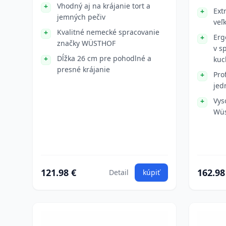
Vhodný aj na krájanie tort a
Ext
jemných pečiv
veľ
Kvalitné nemecké spracovanie
Erg
značky WÜSTHOF
v s
Dĺžka 26 cm pre pohodlné a
kuc
presné krájanie
Pro
jed
Vys
Wüs
121.98 €
162.98
Detail
kúpiť