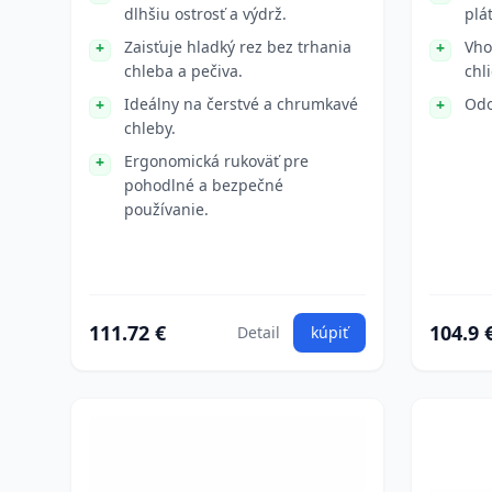
dlhšiu ostrosť a výdrž.
plá
Zaisťuje hladký rez bez trhania
Vho
chleba a pečiva.
chl
Ideálny na čerstvé a chrumkavé
Odo
chleby.
Ergonomická rukoväť pre
pohodlné a bezpečné
používanie.
111.72 €
104.9 
Detail
kúpiť