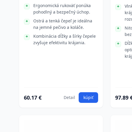
Ergonomická rukoväť ponúka
Vln
pohodlný a bezpečný úchop.
krá
roz
Ostrá a tenká čepeľ je ideálna
na jemné pečivo a koláče.
Nit
bez
Kombinácia dĺžky a šírky čepele
zvyšuje efektivitu krájania.
Dĺž
opt
krá
60.17 €
97.89 
Detail
kúpiť