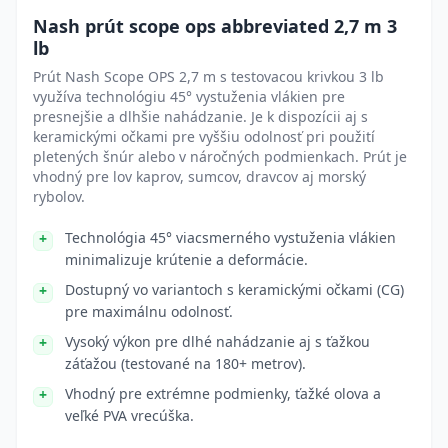
Nash prút scope ops abbreviated 2,7 m 3
lb
Prút Nash Scope OPS 2,7 m s testovacou krivkou 3 lb
využíva technológiu 45° vystuženia vlákien pre
presnejšie a dlhšie nahádzanie. Je k dispozícii aj s
keramickými očkami pre vyššiu odolnosť pri použití
pletených šnúr alebo v náročných podmienkach. Prút je
vhodný pre lov kaprov, sumcov, dravcov aj morský
rybolov.
Technológia 45° viacsmerného vystuženia vlákien
minimalizuje krútenie a deformácie.
Dostupný vo variantoch s keramickými očkami (CG)
pre maximálnu odolnosť.
Vysoký výkon pre dlhé nahádzanie aj s ťažkou
záťažou (testované na 180+ metrov).
Vhodný pre extrémne podmienky, ťažké olova a
veľké PVA vrecúška.