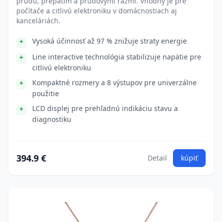
prúdu, prepätím a prúdovými rázmi. Vhodný je pre
počítače a citlivú elektroniku v domácnostiach aj
kanceláriách.
Vysoká účinnosť až 97 % znižuje straty energie
Line interactive technológia stabilizuje napätie pre
citlivú elektroniku
Kompaktné rozmery a 8 výstupov pre univerzálne
použitie
LCD displej pre prehľadnú indikáciu stavu a
diagnostiku
394.9 €
Detail
kúpiť