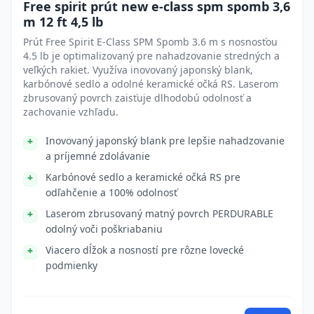
Free spirit prút new e-class spm spomb 3,6
m 12 ft 4,5 lb
Prút Free Spirit E-Class SPM Spomb 3.6 m s nosnosťou
4.5 lb je optimalizovaný pre nahadzovanie stredných a
veľkých rakiet. Využíva inovovaný japonský blank,
karbónové sedlo a odolné keramické očká RS. Laserom
zbrusovaný povrch zaisťuje dlhodobú odolnosť a
zachovanie vzhľadu.
Inovovaný japonský blank pre lepšie nahadzovanie
a príjemné zdolávanie
Karbónové sedlo a keramické očká RS pre
odľahčenie a 100% odolnosť
Laserom zbrusovaný matný povrch PERDURABLE
odolný voči poškriabaniu
Viacero dĺžok a nosností pre rôzne lovecké
podmienky