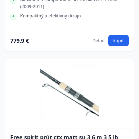
(2009-2011)
Kompaktný a efektívny dizajn
779.9 €
Detail
kúpiť
Free spirit prút ctx matt su 3,6 m 3,5 lb