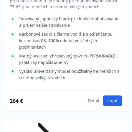
proti poškriabaniu. Je vhodný pre nahadzovanie záťaží
75-85 g na menších a stredne veľkých vodách.
Inovovaný japonský blank pre lepšie nahadzovanie
a príjemnejšie zdolávanie
Karbónové sedlo a čierne vodidlá s odľahčenou
keramikou RS, 100% odolné vo všetkých
podmienkach
Matný laserom zbrusovaný povrch (PERDURABLE)
prakticky nepoškriabeľný
Vysoko univerzálny model použiteľný na menších a
stredne veľkých vodách
264 €
Detail
kúpiť