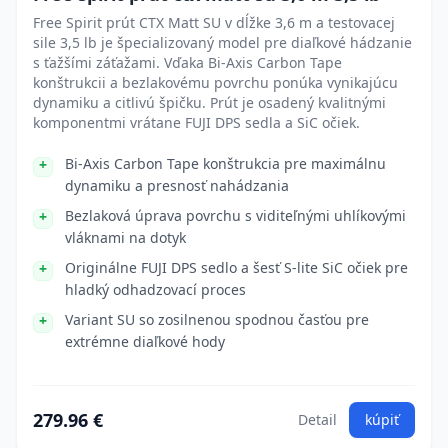
Free Spirit prút CTX Matt SU v dĺžke 3,6 m a testovacej
sile 3,5 lb je špecializovaný model pre diaľkové hádzanie
s ťažšími záťažami. Vďaka Bi-Axis Carbon Tape
konštrukcii a bezlakovému povrchu ponúka vynikajúcu
dynamiku a citlivú špičku. Prút je osadený kvalitnými
komponentmi vrátane FUJI DPS sedla a SiC očiek.
Bi-Axis Carbon Tape konštrukcia pre maximálnu
dynamiku a presnosť nahádzania
Bezlaková úprava povrchu s viditeľnými uhlíkovými
vláknami na dotyk
Originálne FUJI DPS sedlo a šesť S-lite SiC očiek pre
hladký odhadzovací proces
Variant SU so zosilnenou spodnou časťou pre
extrémne diaľkové hody
279.96 €
Detail
kúpiť