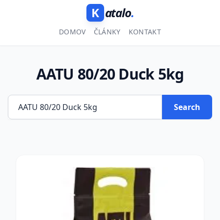
K
atalo
.
DOMOV
ČLÁNKY
KONTAKT
AATU 80/20 Duck 5kg
Search