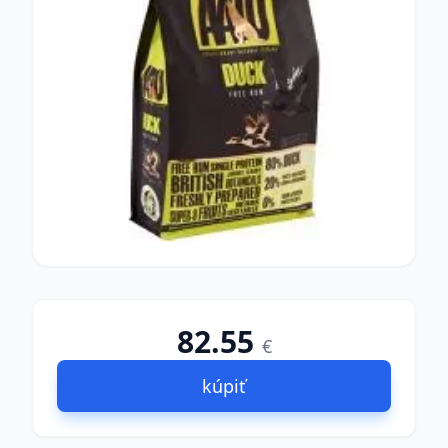
82.55
€
kúpiť