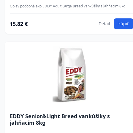
Objav podobné ako
EDDY Adult Large Breed vankúšiky s jahňacím 8kg
15.82 €
Detail
kúpiť
EDDY Senior&Light Breed vankúšiky s
jahňacím 8kg