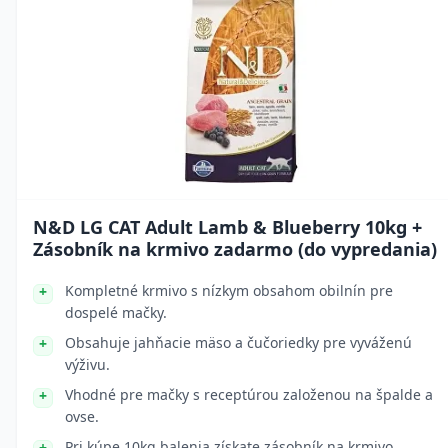
N&D LG CAT Adult Lamb & Blueberry 10kg +
Zásobník na krmivo zadarmo (do vypredania)
Kompletné krmivo s nízkym obsahom obilnín pre
dospelé mačky.
Obsahuje jahňacie mäso a čučoriedky pre vyváženú
výživu.
Vhodné pre mačky s receptúrou založenou na špalde a
ovse.
Pri kúpe 10kg balenia získate zásobník na krmivo