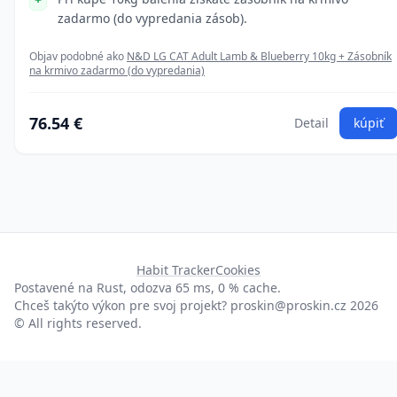
zadarmo (do vypredania zásob).
Objav podobné ako
N&D LG CAT Adult Lamb & Blueberry 10kg + Zásobník
na krmivo zadarmo (do vypredania)
76.54 €
Detail
kúpiť
Habit Tracker
Cookies
Postavené na Rust, odozva 65 ms, 0 % cache.
Chceš takýto výkon pre svoj projekt?
proskin@proskin.cz
2026
© All rights reserved.