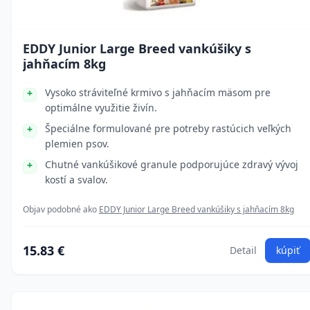
EDDY Junior Large Breed vankúšiky s
jahňacím 8kg
Vysoko stráviteľné krmivo s jahňacím mäsom pre
optimálne využitie živín.
Špeciálne formulované pre potreby rastúcich veľkých
plemien psov.
Chutné vankúšikové granule podporujúce zdravý vývoj
kostí a svalov.
Objav podobné ako
EDDY Junior Large Breed vankúšiky s jahňacím 8kg
15.83 €
Detail
kúpiť