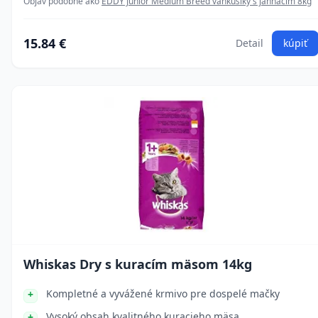
Objav podobné ako
EDDY Junior Medium Breed vankúšiky s jahňacím 8kg
15.84 €
Detail
kúpiť
Whiskas Dry s kuracím mäsom 14kg
Kompletné a vyvážené krmivo pre dospelé mačky
Vysoký obsah kvalitného kuracieho mäsa