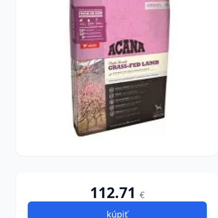
112.71
€
kúpiť