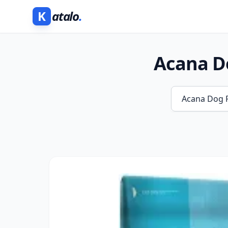
K
atalo
.
Acana D