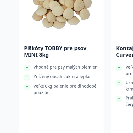
Piškóty TOBBY pre psov
Konta
MINI 8kg
Curver
Vhodné pre psy malých plemien
Veľ
pre
Znížený obsah cukru a lepku
Uza
Veľké 8kg balenie pre dlhodobé
krm
použitie
Pra
čer