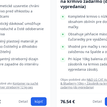
na krmivo zadarmo (
metické uzavretie chráni
vypredania)
ivo pred vlhkosťou a
dcami
Kompletné krmivo s níz
obsahom obilnín pre do
ktický dávkovač umožňuje
mačky.
noduché a čisté odoberanie
iva
Obsahuje jahňacie mäs
čučoriedky pre vyváženú
lný plastový materiál je
ko čistiteľný a dlhodobo
Vhodné pre mačky s rec
žiteľný
založenou na špalde a o
gantný strieborný dizajn
Pri kúpe 10kg balenia zí
re zapadne do interiéru
zásobník na krmivo zad
vypredania zásob).
Objav podobné ako
N&D LG CAT Ad
dobné ako
Kontajner na suché
& Blueberry 10kg + Zásobník na kr
rver strieborný 12 kg pes
zadarmo (do vypredania)
€
76.54 €
Detail
kúpiť
Detail