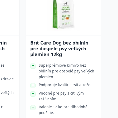
nín
Brit Care Dog bez obilnín
ch
pre dospelé psy veľkých
plemien 12kg
bez
Superprémiové krmivo bez
obilnín pre dospelé psy veľkých
plemien.
 zdravie
Podporuje kvalitu srsti a kože.
 veľkých
Vhodné pre psy s citlivým
zažívaním.
né
Balenie 12 kg pre dlhodobé
použitie.