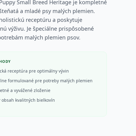
Puppy Small Breed Heritage je kompletné
šteňatá a mladé psy malých plemien.
olistickú receptúru a poskytuje
ú výživu. Je špeciálne prispôsobené
potrebám malých plemien psov.
ÝHODY
ická receptúra pre optimálny vývin
álne formulované pre potreby malých plemien
etné a vyvážené zloženie
 obsah kvalitných bielkovín