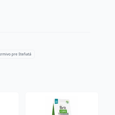
krmivo pre šteňatá