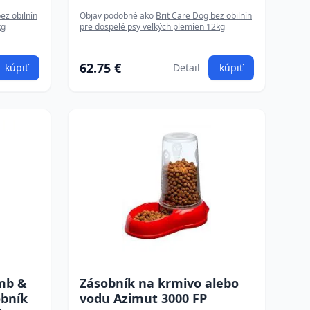
ez obilnín
Objav podobné ako
Brit Care Dog bez obilnín
kg
pre dospelé psy veľkých plemien 12kg
62.75 €
kúpiť
Detail
kúpiť
mb &
Zásobník na krmivo alebo
obník
vodu Azimut 3000 FP