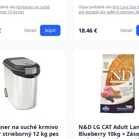
dobné ako
Kontajner na suché
Objav podobné ako
Brit Care Dog b
rver 10 kg pes
pre dospelé psy veľkých plemien 3
€
18.46 €
Detail
kúpiť
Detail
jner na suché krmivo
N&D LG CAT Adult La
 strieborný 12 kg pes
Blueberry 10kg + Zás