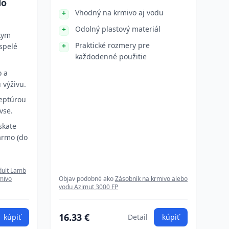
do
Vhodný na krmivo aj vodu
Odolný plastový materiál
kym
Praktické rozmery pre
spelé
každodenné použitie
o a
 výživu.
eptúrou
vse.
skate
armo (do
ult Lamb
mivo
Objav podobné ako
Zásobník na krmivo alebo
vodu Azimut 3000 FP
16.33 €
kúpiť
Detail
kúpiť