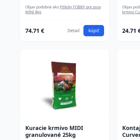
Objav podobné ako
Piškóty TOBBY pre psov
Objav po
MINI 8kg
krmivo Cu
74.71 €
24.71 
Detail
kúpiť
Kuracie krmivo MIDI
Konta
granulované 25kg
Curver