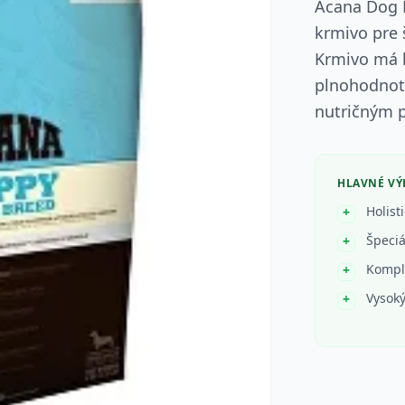
Acana Dog 
krmivo pre 
Krmivo má h
plnohodnotn
nutričným 
HLAVNÉ V
Holist
Špeci
Kompl
Vysoký