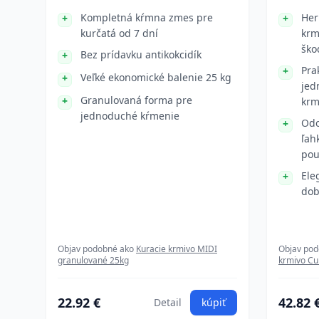
Kompletná kŕmna zmes pre
Her
kurčatá od 7 dní
krm
ško
Bez prídavku antikokcidík
Pra
Veľké ekonomické balenie 25 kg
jed
Granulovaná forma pre
krm
jednoduché kŕmenie
Odo
ľah
pou
Ele
dob
Objav podobné ako
Kuracie krmivo MIDI
Objav po
granulované 25kg
krmivo Cu
22.92 €
42.82 
Detail
kúpiť