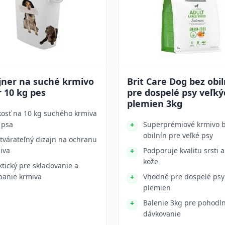
jner na suché krmivo
Brit Care Dog bez obil
 10 kg pes
pre dospelé psy veľký
plemien 3kg
kosť na 10 kg suchého krmiva
 psa
Superprémiové krmivo 
obilnín pre veľké psy
tvárateľný dizajn na ochranu
iva
Podporuje kvalitu srsti a
kože
ktický pre skladovanie a
panie krmiva
Vhodné pre dospelé psy
plemien
Balenie 3kg pre pohodl
dávkovanie