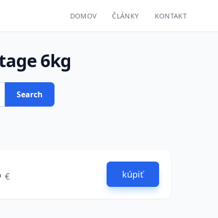
DOMOV
ČLÁNKY
KONTAKT
tage 6kg
Search
6
kúpiť
€