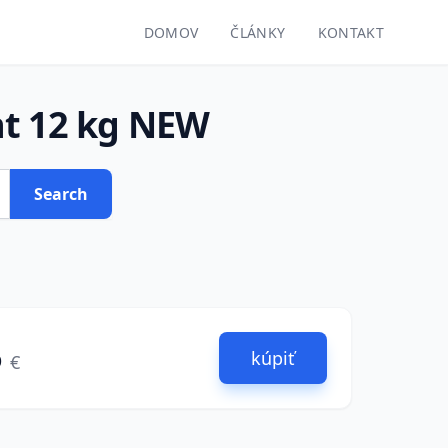
DOMOV
ČLÁNKY
KONTAKT
ht 12 kg NEW
Search
6
kúpiť
€