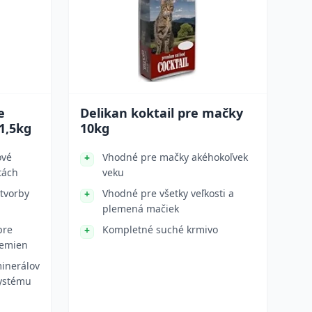
e
Delikan koktail pre mačky
1,5kg
10kg
ové
Vhodné pre mačky akéhokoľvek
tách
veku
 tvorby
Vhodné pre všetky veľkosti a
plemená mačiek
pre
Kompletné suché krmivo
lemien
inerálov
systému