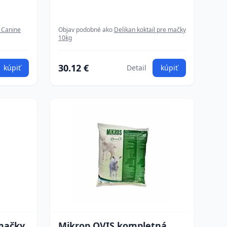
 Canine
Objav podobné ako
Delikan koktail pre mačky
10kg
30.12 €
kúpiť
Detail
kúpiť
 mačky
Mikrop OVIS kompletná