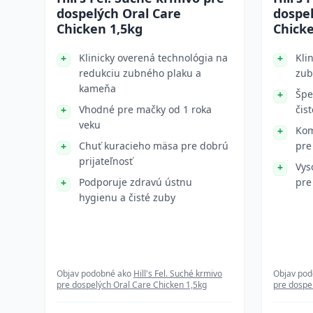
dospelých Oral Care
dospel
Chicken 1,5kg
Chick
Klinicky overená technológia na
Kli
redukciu zubného plaku a
zub
kameňa
Špe
Vhodné pre mačky od 1 roka
čis
veku
Kom
Chuť kuracieho mäsa pre dobrú
pre
prijateľnosť
Vys
Podporuje zdravú ústnu
pre
hygienu a čisté zuby
Objav podobné ako
Hill's Fel. Suché krmivo
Objav po
pre dospelých Oral Care Chicken 1,5kg
pre dospe