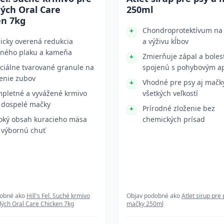
ých Oral Care
250ml
en 7kg
Chondroprotektívum na
nicky overená redukcia
a výživu kĺbov
ného plaku a kameňa
Zmierňuje zápal a boles
ciálne tvarované granule na
spojenú s pohybovým a
tenie zubov
Vhodné pre psy aj mačk
pletné a vyvážené krmivo
všetkých veľkostí
 dospelé mačky
Prírodné zloženie bez
oký obsah kuracieho mäsa
chemických prísad
 výbornú chuť
dobné ako
Hill's Fel. Suché krmivo
Objav podobné ako
Atlet sirup pre 
lých Oral Care Chicken 7kg
mačky 250ml