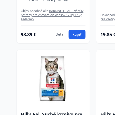
Objav podobné ako
BARKING HEADS Všetky
potreby pre chovateľov lososov 12 kg +2 kg
Objav po
zadarmo
pre všetk
93.89 €
19.85 
Detail
kúpiť
Hill's Fel. Suché krmivo pre
Hill's