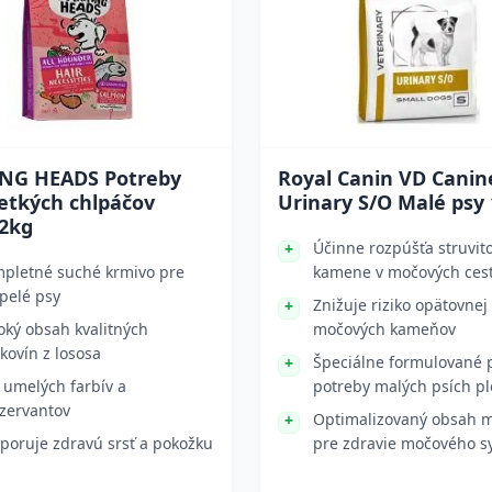
NG HEADS Potreby
Royal Canin VD Canin
etkých chlpáčov
Urinary S/O Malé psy 
 2kg
Účinne rozpúšťa struvit
pletné suché krmivo pre
kamene v močových ces
pelé psy
Znižuje riziko opätovnej
oký obsah kvalitných
močových kameňov
lkovín z lososa
Špeciálne formulované 
 umelých farbív a
potreby malých psích p
zervantov
Optimalizovaný obsah m
poruje zdravú srsť a pokožku
pre zdravie močového 