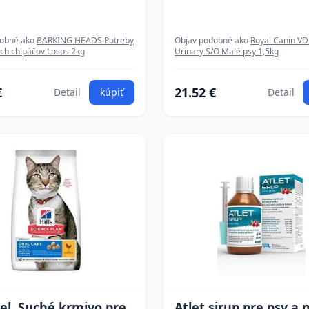
dobné ako
BARKING HEADS Potreby
Objav podobné ako
Royal Canin VD
ých chlpáčov Losos 2kg
Urinary S/O Malé psy 1,5kg
€
21.52 €
Detail
kúpiť
Detail
 Fel. Suché krmivo pre
Atlet sirup pre psy a