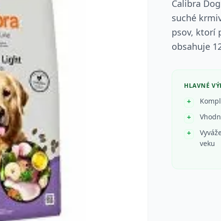
Calibra Dog
suché krmiv
psov, ktorí
obsahuje 1
HLAVNÉ V
Komple
Vhodné
Vyváže
veku