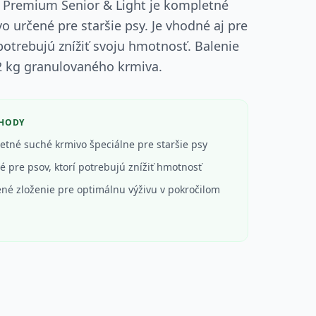
 Premium Senior & Light je kompletné
o určené pre staršie psy. Je vhodné aj pre
 potrebujú znížiť svoju hmotnosť. Balenie
2 kg granulovaného krmiva.
ÝHODY
tné suché krmivo špeciálne pre staršie psy
 pre psov, ktorí potrebujú znížiť hmotnosť
né zloženie pre optimálnu výživu v pokročilom