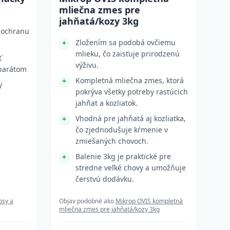
mliečna zmes pre
jahňatá/kozy 3kg
 ochranu
Zložením sa podobá ovčiemu
mlieku, čo zaisťuje prirodzenú
ť
výživu.
parátom
Kompletná mliečna zmes, ktorá
y
pokrýva všetky potreby rastúcich
jahňat a kozliatok.
Vhodná pre jahňatá aj kozliatka,
čo zjednodušuje kŕmenie v
zmiešaných chovoch.
Balenie 3kg je praktické pre
stredne veľké chovy a umožňuje
čerstvú dodávku.
psy a
Objav podobné ako
Mikrop OVIS kompletná
mliečna zmes pre jahňatá/kozy 3kg