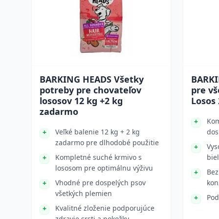
BARKING HEADS Všetky
BARKI
potreby pre chovateľov
pre vš
lososov 12 kg +2 kg
Losos
zadarmo
Kom
Veľké balenie 12 kg + 2 kg
dos
zadarmo pre dlhodobé použitie
Vys
Kompletné suché krmivo s
bie
lososom pre optimálnu výživu
Bez
Vhodné pre dospelých psov
kon
všetkých plemien
Pod
Kvalitné zloženie podporujúce
zdravie srsti a pokožky