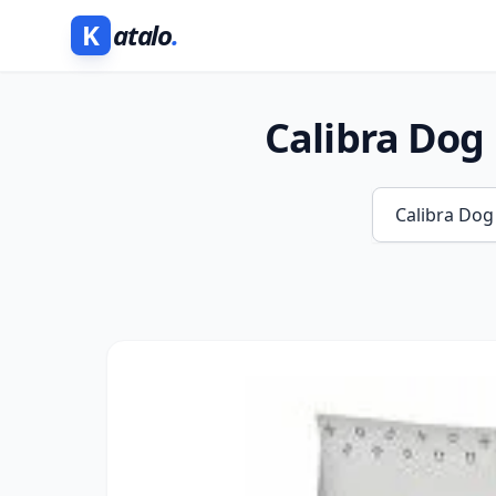
K
atalo
.
Calibra Dog