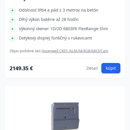
Odolnosť IP64 a pád z 3 metrov na betón
Dlhý výkon batérie až 28 hodín
Výkonný skener 1D/2D 6803FR FlexRange Slim
Dotykový displej funkčný s rukavicami
Objav podobné ako
Honeywell CK65 /ALNUM/4GB/6803/Cam
2149.35 €
Detail
kúpiť