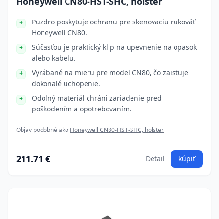
Honeywell CN80-HST-SHC, holster
Puzdro poskytuje ochranu pre skenovaciu rukoväť
Honeywell CN80.
Súčasťou je praktický klip na upevnenie na opasok
alebo kabelu.
Vyrábané na mieru pre model CN80, čo zaisťuje
dokonalé uchopenie.
Odolný materiál chráni zariadenie pred
poškodením a opotrebovaním.
Objav podobné ako
Honeywell CN80-HST-SHC, holster
211.71 €
Detail
kúpiť