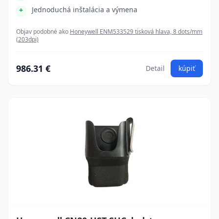
Jednoduchá inštalácia a výmena
Objav podobné ako
Honeywell ENM533529 tisková hlava, 8 dots/mm
(203dpi)
986.31 €
Detail
kúpiť