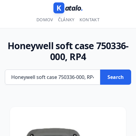
K
atalo
.
DOMOV
ČLÁNKY
KONTAKT
Honeywell soft case 750336-
000, RP4
Search