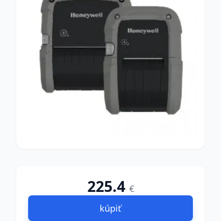
225.4
€
kúpiť