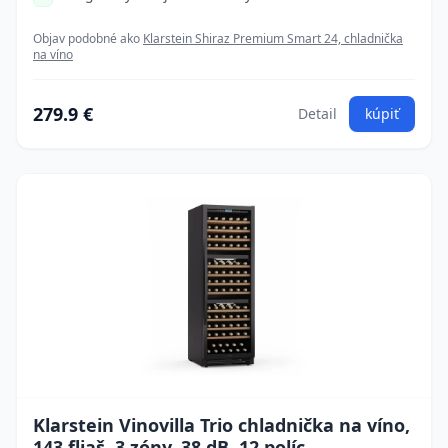
Objav podobné ako
Klarstein Shiraz Premium Smart 24, chladnička
na víno
279.9 €
Detail
kúpiť
Klarstein Vinovilla Trio chladnička na víno,
143 fliaš, 3 zóny, 38 dB, 12 políc,