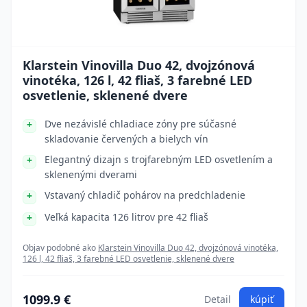
Klarstein Vinovilla Duo 42, dvojzónová
vinotéka, 126 l, 42 fliaš, 3 farebné LED
osvetlenie, sklenené dvere
Dve nezávislé chladiace zóny pre súčasné
skladovanie červených a bielych vín
Elegantný dizajn s trojfarebným LED osvetlením a
sklenenými dverami
Vstavaný chladič pohárov na predchladenie
Veľká kapacita 126 litrov pre 42 fliaš
Objav podobné ako
Klarstein Vinovilla Duo 42, dvojzónová vinotéka,
126 l, 42 fliaš, 3 farebné LED osvetlenie, sklenené dvere
1099.9 €
Detail
kúpiť