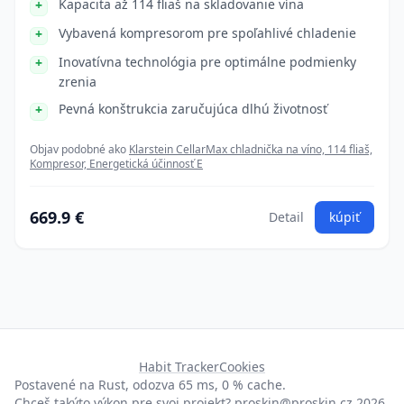
Kapacita až 114 fliaš na skladovanie vína
Vybavená kompresorom pre spoľahlivé chladenie
Inovatívna technológia pre optimálne podmienky
zrenia
Pevná konštrukcia zaručujúca dlhú životnosť
Objav podobné ako
Klarstein CellarMax chladnička na víno, 114 fliaš,
Kompresor, Energetická účinnosť E
669.9 €
Detail
kúpiť
Habit Tracker
Cookies
Postavené na Rust, odozva 65 ms, 0 % cache.
Chceš takýto výkon pre svoj projekt?
proskin@proskin.cz
2026