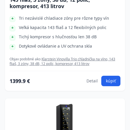
kompresor, 413 litrov
Tri nezávislé chladiace zóny pre rôzne typy vín
Veľká kapacita 143 fliaš a 12 flexibilných polic
Tichý kompresor s hlučnosťou len 38 dB
Dotykové ovládanie a UV ochrana skla
Objav podobné ako
Klarstein Vinovilla Trio chladnička na víno, 143
fliaš, 3 zóny, 38 dB, 12 políc, kompresor, 413 litrov
1399.9 €
Detail
kúpiť