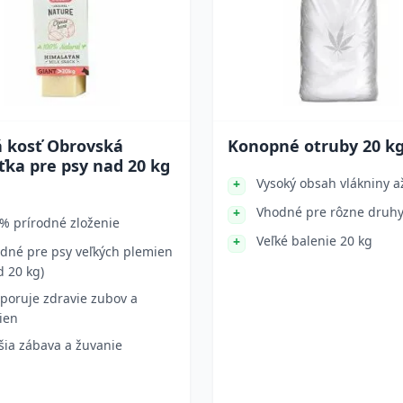
á kosť Obrovská
Konopné otruby 20 k
ka pre psy nad 20 kg
Vysoký obsah vlákniny 
Vhodné pre rôzne druhy
% prírodné zloženie
Veľké balenie 20 kg
dné pre psy veľkých plemien
d 20 kg)
poruje zdravie zubov a
ien
šia zábava a žuvanie