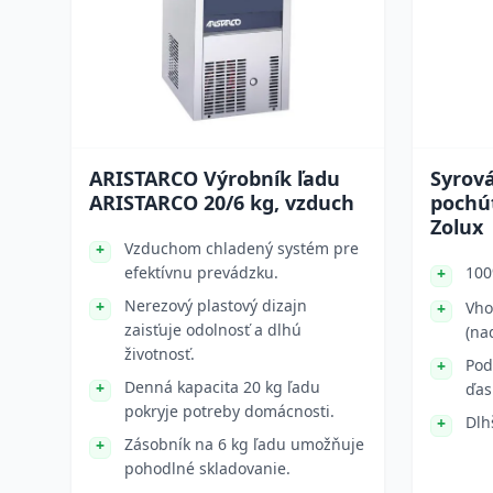
ARISTARCO Výrobník ľadu
Syrov
ARISTARCO 20/6 kg, vzduch
pochúť
Zolux
Vzduchom chladený systém pre
efektívnu prevádzku.
100
Nerezový plastový dizajn
Vho
zaisťuje odolnosť a dlhú
(na
životnosť.
Pod
Denná kapacita 20 kg ľadu
ďas
pokryje potreby domácnosti.
Dlh
Zásobník na 6 kg ľadu umožňuje
pohodlné skladovanie.