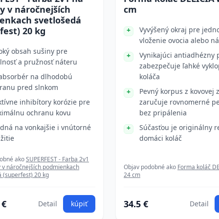
y v náročnejších
cm
enkach svetlošedá
fest) 20 kg
Vyvýšený okraj pre jed
vloženie ovocia alebo n
oký obsah sušiny pre
Vynikajúci antiadhézny 
lnosť a pružnosť náteru
zabezpečuje ľahké vykl
absorbér na dlhodobú
koláča
ranu pred slnkom
Pevný korpus z kovovej z
ktívne inhibítory korózie pre
zaručuje rovnomerné p
imálnu ochranu kovu
bez pripálenia
dná na vonkajšie i vnútorné
Súčasťou je originálny r
žitie
domáci koláč
dobné ako
SUPERFEST - Farba 2v1
y v náročnejších podmienkach
Objav podobné ako
Forma koláč DE
 (superfest) 20 kg
24 cm
 €
34.5 €
Detail
kúpiť
Detail