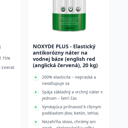
g
NOXYDE PLUS - Elastický
antikorózny náter na
až 75%
vodnej báze (english red
(anglická červená), 20 kg)
 zvierat
200% elasticita – nepraská a
neodlupuje sa
Spája základný a vrchný náter v
jednom – šetrí čas
Vynikajúca priľnavosť k rôznym
podkladom (kov, betón, tehla)
Nezahŕňa olovo, chrómy ani
zinok – ekologickejšia voľba