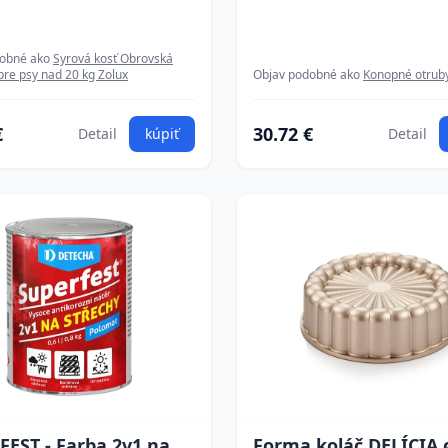
dobné ako
Syrová kosť Obrovská
pre psy nad 20 kg Zolux
Objav podobné ako
Konopné otruby
€
30.72 €
Detail
kúpiť
Detail
EST - Farba 2v1 na
Forma koláč DELÍCIA 