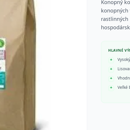
Konopný kol
konopných 
rastlinných
hospodárske
HLAVNÉ V
Vysoký
Lisova
Vhodné
Veľké 