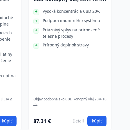
Vysoká koncentrácia CBD 20%
noduché
Podpora imunitného systému
áplne
Priaznivý vplyv na prirodzené
povrch
telesné procesy
openie
Prírodný doplnok stravy
liatiny
ečenie
ecept na
LÍCIA ø
Objav podobné ako
CBD konopný olej 20% 10
ml
87.31 €
kúpiť
Detail
kúpiť