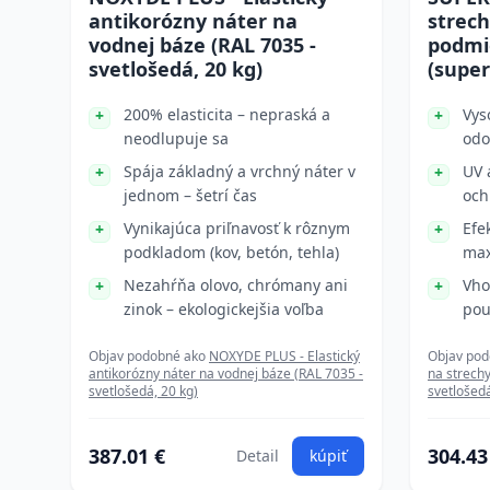
antikorózny náter na
strech
vodnej báze (RAL 7035 -
podmi
svetlošedá, 20 kg)
(super
200% elasticita – nepraská a
Vys
neodlupuje sa
odo
Spája základný a vrchný náter v
UV 
jednom – šetrí čas
och
Vynikajúca priľnavosť k rôznym
Efe
podkladom (kov, betón, tehla)
max
Nezahŕňa olovo, chrómany ani
Vho
zinok – ekologickejšia voľba
pou
Objav podobné ako
NOXYDE PLUS - Elastický
Objav po
antikorózny náter na vodnej báze (RAL 7035 -
na strech
svetlošedá, 20 kg)
svetlošedá
387.01 €
304.43
Detail
kúpiť