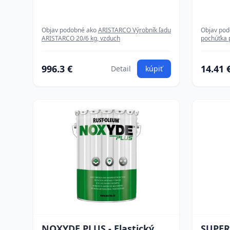
Objav podobné ako
ARISTARCO Výrobník ľadu
Objav po
ARISTARCO 20/6 kg, vzduch
pochúťka 
996.3 €
14.41 
Detail
kúpiť
NOXYDE PLUS - Elastický
SUPERF