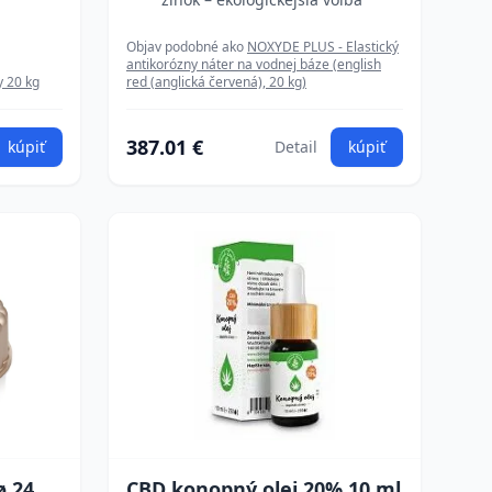
Objav podobné ako
NOXYDE PLUS - Elastický
antikorózny náter na vodnej báze (english
 20 kg
red (anglická červená), 20 kg)
387.01 €
kúpiť
Detail
kúpiť
ø 24
CBD konopný olej 20% 10 ml