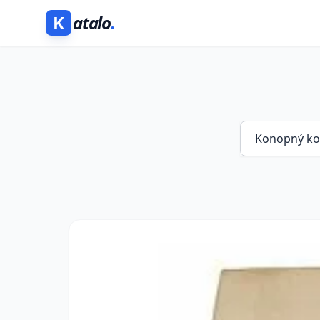
K
atalo
.