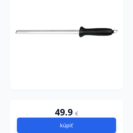
49.9
€
kúpiť