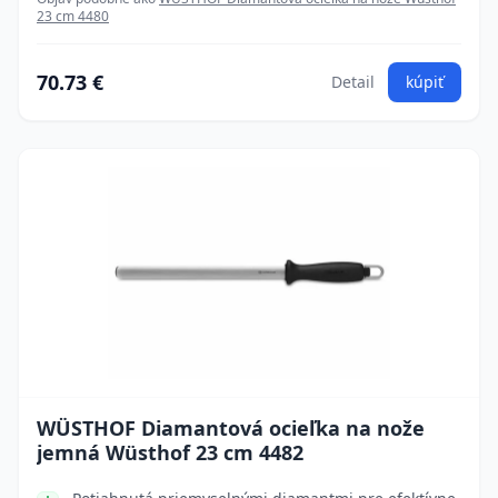
23 cm 4480
70.73 €
Detail
kúpiť
WÜSTHOF Diamantová ocieľka na nože
jemná Wüsthof 23 cm 4482