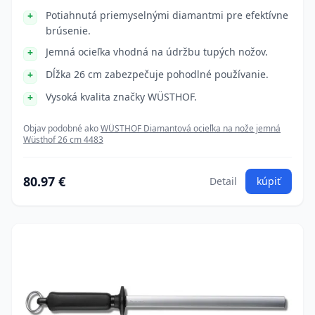
Potiahnutá priemyselnými diamantmi pre efektívne
brúsenie.
Jemná ocieľka vhodná na údržbu tupých nožov.
Dĺžka 26 cm zabezpečuje pohodlné používanie.
Vysoká kvalita značky WÜSTHOF.
Objav podobné ako
WÜSTHOF Diamantová ocieľka na nože jemná
Wüsthof 26 cm 4483
80.97 €
Detail
kúpiť