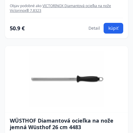
Objav podobné ako
VICTORINOX Diamantová ocieľka na nože
Victorinox® 7.8323
50.9 €
Detail
kúpiť
WÜSTHOF Diamantová ocieľka na nože
jemná Wüsthof 26 cm 4483