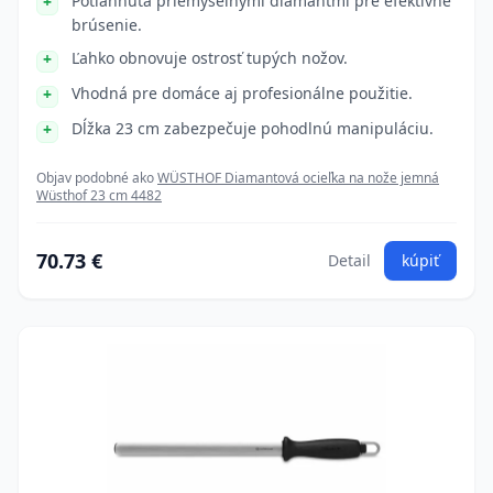
Potiahnutá priemyselnými diamantmi pre efektívne
brúsenie.
Ľahko obnovuje ostrosť tupých nožov.
Vhodná pre domáce aj profesionálne použitie.
Dĺžka 23 cm zabezpečuje pohodlnú manipuláciu.
Objav podobné ako
WÜSTHOF Diamantová ocieľka na nože jemná
Wüsthof 23 cm 4482
70.73 €
Detail
kúpiť