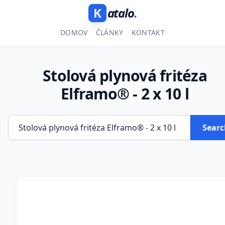
K
atalo
.
DOMOV
ČLÁNKY
KONTAKT
Stolová plynová fritéza
Elframo® - 2 x 10 l
Searc