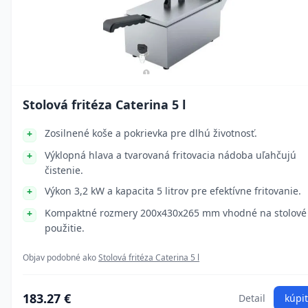
Stolová fritéza Caterina 5 l
Zosilnené koše a pokrievka pre dlhú životnosť.
Výklopná hlava a tvarovaná fritovacia nádoba uľahčujú
čistenie.
Výkon 3,2 kW a kapacita 5 litrov pre efektívne fritovanie.
Kompaktné rozmery 200x430x265 mm vhodné na stolové
použitie.
Objav podobné ako
Stolová fritéza Caterina 5 l
183.27 €
Detail
kúpiť