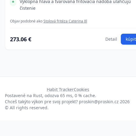
Výklopná hlava a tvarovaná fritovacia nádoba uľahčujú
čistenie
Objav podobné ako
Stolová fritéza Caterina 8l
273.06 €
Detail
kúpiť
Habit Tracker
Cookies
Postavené na Rust, odozva 65 ms, 0 % cache.
Chceš takýto výkon pre svoj projekt?
proskin@proskin.cz
2026
© All rights reserved.