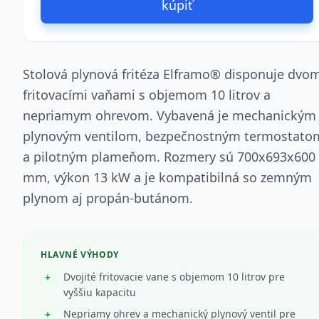
kúpiť
Stolová plynová fritéza Elframo® disponuje dvo
fritovacími vaňami s objemom 10 litrov a
nepriamym ohrevom. Vybavená je mechanickým
plynovým ventilom, bezpečnostným termostato
a pilotným plameňom. Rozmery sú 700x693x600
mm, výkon 13 kW a je kompatibilná so zemným
plynom aj propán-butánom.
HLAVNÉ VÝHODY
Dvojité fritovacie vane s objemom 10 litrov pre
vyššiu kapacitu
Nepriamy ohrev a mechanický plynový ventil pre