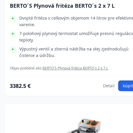
BERTO´S Plynová fritéza BERTO´s 2 x 7 L
Dvojitá fritéza s celkovým objemom 14 litrov pre efektívn
varenie.
7-polohový plynový termostat umožňuje presnú reguláci
teploty.
Výpustný ventil a zberná nádržka na olej zjednodušujú
čistenie a údržbu.
Objav podobné ako
BERTO´S Plynová fritéza BERTO´s 2 x 7 L
3382.5 €
Detail
kúpiť