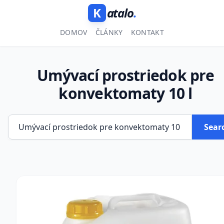
K
atalo
.
DOMOV
ČLÁNKY
KONTAKT
Umývací prostriedok pre
konvektomaty 10 l
Sear