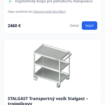
Ergonomický dizajn pre jednoduchú manipuláciu
Objav podobné ako
Závozný vozík 20x GN2/1
2460 €
Detail
kúpiť
STALGAST Transportný vozík Stalgast –
trojpolicovy