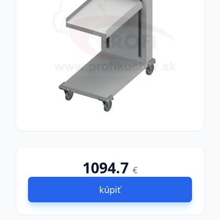
1094.7
€
kúpiť