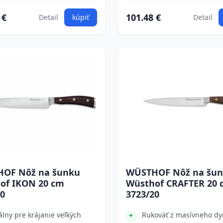
 €
101.48 €
Detail
kúpiť
Detail
OF Nôž na šunku
WÜSTHOF Nôž na šu
of IKON 20 cm
Wüsthof CRAFTER 20 
20
3723/20
álny pre krájanie veľkých
Rukoväť z masívneho d