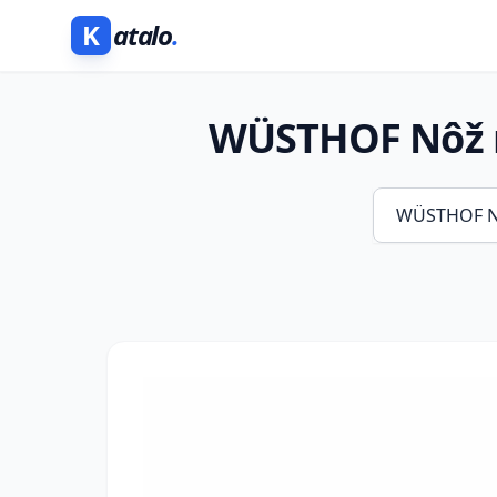
K
atalo
.
WÜSTHOF Nôž n