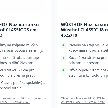
OF Nôž na šunku
WÜSTHOF Nôž na šu
of CLASSIC 23 cm
Wüsthof CLASSIC 18 
23
4522/18
álny na krájanie veľkých
Ideálny na krájanie veľk
ov mäsa, ovocia a zeleniny.
kusov mäsa, ovocia a zel
aná konštrukcia zaisťuje
Kovaná konštrukcia pre 
lnosť a dlhú životnosť.
odolnosť a presnosť.
eľ s dĺžkou 23 cm pre
Dĺžka čepele 18 cm posk
odlnú a presnú prácu.
stabilitu a kontrolu pri p
 Classic ponúka spoľahlivý a
edčený dizajn.
dobné ako
WÜSTHOF Nôž na šunku
Objav podobné ako
WÜSTHOF Nôž 
LASSIC 23 cm 4522/23
Wüsthof CLASSIC 18 cm 4522/18