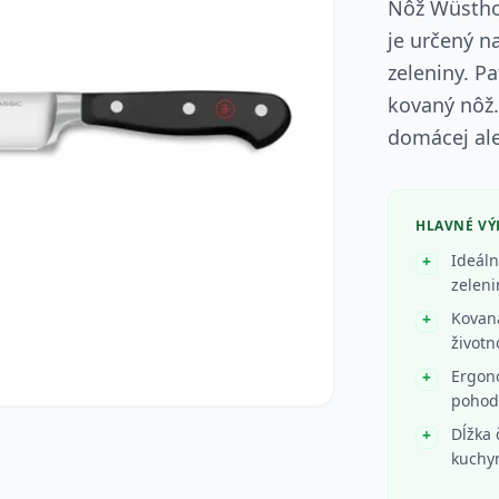
Nôž Wüstho
je určený n
zeleniny. Pa
kovaný nôž.
domácej ale
HLAVNÉ V
Ideáln
zeleni
Kovaná
životn
Ergon
pohod
Dĺžka 
kuchy