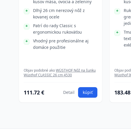
kusov mäsa, ovocia a zeleniny
kus
Dlhý 26 cm nerezový nôž z
Ruk
kovanej ocele
gre
jed
Patrí do rady Classic s
ergonomickou rukoväťou
Tma
tex
Vhodný pre profesionálne aj
exk
domáce použitie
Objav podobné ako
WÜSTHOF Nôž na šunku
Objav po
Wüsthof CLASSIC 26 cm 4530
Wüsthof I
111.72 €
183.48
Detail
kúpiť