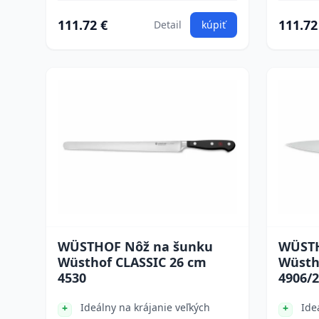
111.72 €
111.72
Detail
kúpiť
WÜSTHOF Nôž na šunku
WÜSTH
Wüsthof CLASSIC 26 cm
Wüsth
4530
4906/
Ideálny na krájanie veľkých
Ide