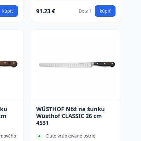
91.23 €
kúpiť
Detail
kúpiť
nku
WÜSTHOF Nôž na šunku
cm
Wüsthof CLASSIC 26 cm
4531
ymového
Duto vrúbkované ostrie