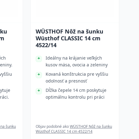
nku
WÜSTHOF Nôž na šunku
cm
Wüsthof CLASSIC 14 cm
4522/14
ých
Ideálny na krájanie veľkých
eniny.
kusov mäsa, ovocia a zeleniny
vyššiu
Kovaná konštrukcia pre vyššiu
odolnosť a presnosť
ytuje
Dĺžka čepele 14 cm poskytuje
ráci.
optimálnu kontrolu pri práci
na šunku
Objav podobné ako
WÜSTHOF Nôž na šunku
Wüsthof CLASSIC 14 cm 4522/14