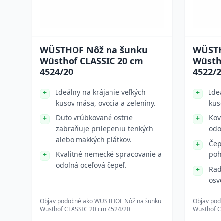
WÜSTHOF Nôž na šunku
WÜSTH
Wüsthof CLASSIC 20 cm
Wüsth
4524/20
4522/
Ideálny na krájanie veľkých
Ide
kusov mäsa, ovocia a zeleniny.
kus
Duto vrúbkované ostrie
Kov
zabraňuje prilepeniu tenkých
odo
alebo mäkkých plátkov.
Čep
Kvalitné nemecké spracovanie a
poh
odolná oceľová čepeľ.
Rad
osv
Objav podobné ako
WÜSTHOF Nôž na šunku
Objav po
Wüsthof CLASSIC 20 cm 4524/20
Wüsthof C