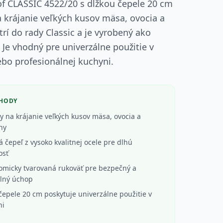
f CLASSIC 4522/20 s dĺžkou čepele 20 cm
a krájanie veľkých kusov mäsa, ovocia a
trí do rady Classic a je vyrobený ako
 Je vhodný pre univerzálne použitie v
bo profesionálnej kuchyni.
ÝHODY
y na krájanie veľkých kusov mäsa, ovocia a
ny
 čepeľ z vysoko kvalitnej ocele pre dlhú
osť
omicky tvarovaná rukoväť pre bezpečný a
lný úchop
čepele 20 cm poskytuje univerzálne použitie v
ni