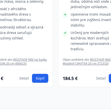
ov mäsa, ovocia a zeleniny.
duba, odolná voči vode 
jedinečným vzhľadom.
oväť z afrického
nadilového dreva s
Upevnenie tromi mosad
inečnou štruktúrou.
nitmi pre zvýšenú trvanl
stabilitu.
vohnedý odtieň a výrazná
túra dreva zaručujú
Určený pre moderných
luzívny vzhľad.
kuchárov, ktorí oceňujú
remeselné spracovanie 
tradíciu.
dobné ako
WÜSTHOF Nôž na šunku
Objav podobné ako
WÜSTHOF Nôž 
KON 20 cm 4906/20
Wüsthof CRAFTER 20 cm 3723/20
 €
184.5 €
Detail
kúpiť
Detail