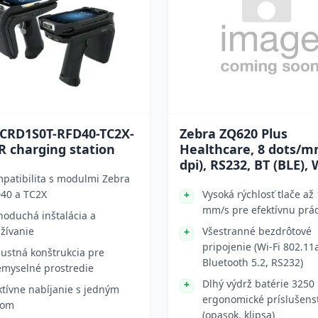
 CRD1S0T-RFD40-TC2X-
Zebra ZQ620 Plus
R charging station
Healthcare, 8 dots/m
dpi), RS232, BT (BLE), 
patibilita s modulmi Zebra
40 a TC2X
Vysoká rýchlosť tlače až
mm/s pre efektívnu prá
noduchá inštalácia a
žívanie
Všestranné bezdrôtové
pripojenie (Wi-Fi 802.11
ustná konštrukcia pre
Bluetooth 5.2, RS232)
emyselné prostredie
Dlhý výdrž batérie 3250
ktívne nabíjanie s jedným
ergonomické príslušens
tom
(opasok, klipsa)