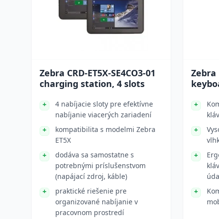
Zebra CRD-ET5X-SE4CO3-01
Zebra
charging station, 4 slots
keyboa
4 nabíjacie sloty pre efektívne
Kom
nabíjanie viacerých zariadení
klá
kompatibilita s modelmi Zebra
Vys
ET5X
vlhk
dodáva sa samostatne s
Erg
potrebnými príslušenstvom
klá
(napájací zdroj, káble)
úda
praktické riešenie pre
Kom
organizované nabíjanie v
mob
pracovnom prostredí