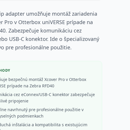
ip adapter umožňuje montáž zariadenia
r Pro v Otterbox uniVERSE prípade na
40. Zabezpečuje komunikáciu cez
bo USB-C konektor. Ide o špecializovaný
vo pre profesionálne použitie.
ÝHODY
uje bezpečnú montáž Xcover Pro v Otterbox
RSE prípade na Zebra RFD40
ikácia cez eConnex/USB-C konektor zabezpečuje
livé pripojenie
lne navrhnutý pre profesionálne použitie v
yselných podmienkach
uchá inštalácia a kompatibilita s existujúcim