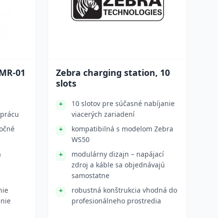
MR-01
Zebra charging station, 10
slots
10 slotov pre súčasné nabíjanie
 prácu
viacerých zariadení
ročné
kompatibilná s modelom Zebra
WS50
a
modulárny dizajn – napájací
zdroj a káble sa objednávajú
samostatne
nie
robustná konštrukcia vhodná do
anie
profesionálneho prostredia