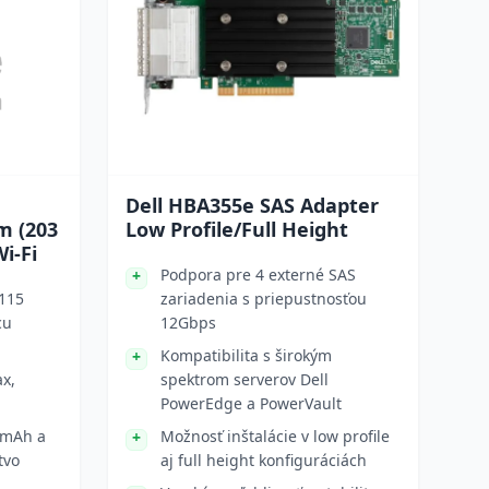
Dell HBA355e SAS Adapter
m (203
Low Profile/Full Height
Wi-Fi
Podpora pre 4 externé SAS
 115
zariadenia s priepustnosťou
cu
12Gbps
Kompatibilita s širokým
ax,
spektrom serverov Dell
PowerEdge a PowerVault
 mAh a
Možnosť inštalácie v low profile
tvo
aj full height konfiguráciách