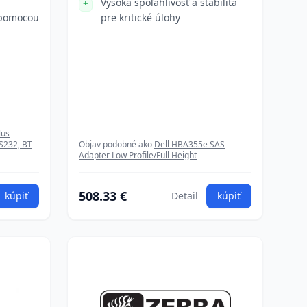
Vysoká spoľahlivosť a stabilita
 pomocou
pre kritické úlohy
a
lus
RS232, BT
Objav podobné ako
Dell HBA355e SAS
Adapter Low Profile/Full Height
508.33 €
kúpiť
Detail
kúpiť