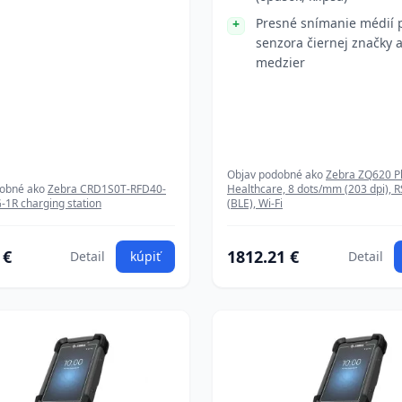
Presné snímanie médií
senzora čiernej značky 
medzier
Objav podobné ako
Zebra ZQ620 P
dobné ako
Zebra CRD1S0T-RFD40-
Healthcare, 8 dots/mm (203 dpi), 
1R charging station
(BLE), Wi-Fi
 €
1812.21 €
Detail
kúpiť
Detail