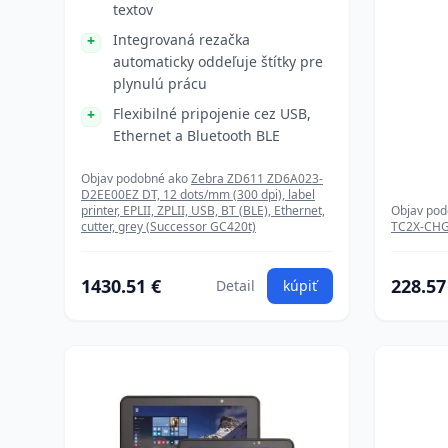
textov
Integrovaná rezačka
automaticky oddeľuje štítky pre
plynulú prácu
Flexibilné pripojenie cez USB,
Ethernet a Bluetooth BLE
Objav podobné ako
Zebra ZD611 ZD6A023-
D2EE00EZ DT, 12 dots/mm (300 dpi), label
printer, EPLII, ZPLII, USB, BT (BLE), Ethernet,
Objav po
cutter, grey (Successor GC420t)
TC2X-CHG-
1430.51 €
228.57
Detail
kúpiť