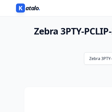
K
atalo
.
Zebra 3PTY-PCLIP-