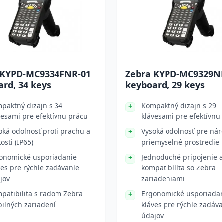
 KYPD-MC9334FNR-01
Zebra KYPD-MC9329N
rd, 34 keys
keyboard, 29 keys
paktný dizajn s 34
Kompaktný dizajn s 29
vesami pre efektívnu prácu
klávesami pre efektívnu
oká odolnosť proti prachu a
Vysoká odolnosť pre ná
osti (IP65)
priemyselné prostredie
onomické usporiadanie
Jednoduché pripojenie 
ves pre rýchle zadávanie
kompatibilita so Zebra
jov
zariadeniami
patibilita s radom Zebra
Ergonomické usporiada
ilných zariadení
kláves pre rýchle zadáv
údajov