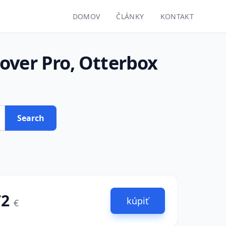
DOMOV
ČLÁNKY
KONTAKT
over Pro, Otterbox
Search
72
kúpiť
€