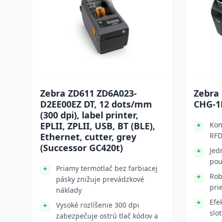
Zebra ZD611 ZD6A023-
Zebra
D2EE00EZ DT, 12 dots/mm
CHG-1
(300 dpi), label printer,
EPLII, ZPLII, USB, BT (BLE),
Kom
Ethernet, cutter, grey
RFD
(Successor GC420t)
Jed
pou
Priamy termotlač bez farbiacej
Rob
pásky znižuje prevádzkové
pri
náklady
Efe
Vysoké rozlíšenie 300 dpi
slo
zabezpečuje ostrú tlač kódov a