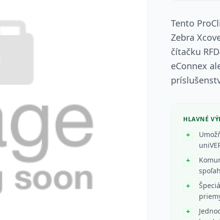
Tento ProCl
Zebra Xcove
čítačku RFD
eConnex ale
príslušenst
HLAVNÉ V
Umožň
uniVE
Komun
spoľah
Špeciá
priem
Jednod