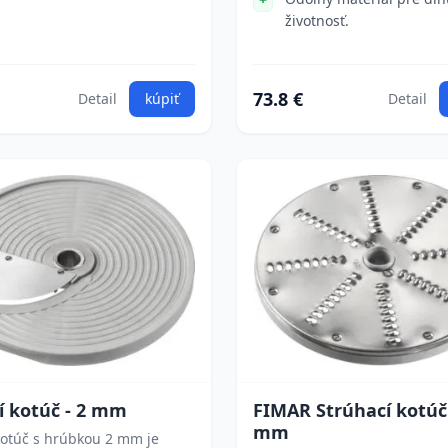
životnosť.
73.8 €
Detail
kúpiť
Detail
í kotúč - 2 mm
FIMAR Strúhací kotúč 
mm
kotúč s hrúbkou 2 mm je