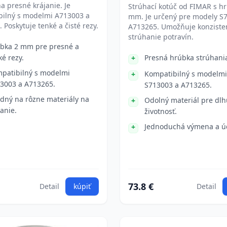
a presné krájanie. Je
Strúhací kotúč od FIMAR s h
bilný s modelmi A713003 a
mm. Je určený pre modely S
 Poskytuje tenké a čisté rezy.
A713265. Umožňuje konziste
strúhanie potravín.
bka 2 mm pre presné a
ké rezy.
Presná hrúbka strúhani
patibilný s modelmi
Kompatibilný s modelm
3003 a A713265.
S713003 a A713265.
dný na rôzne materiály na
Odolný materiál pre dlh
janie.
životnosť.
Jednoduchá výmena a ú
73.8 €
Detail
kúpiť
Detail