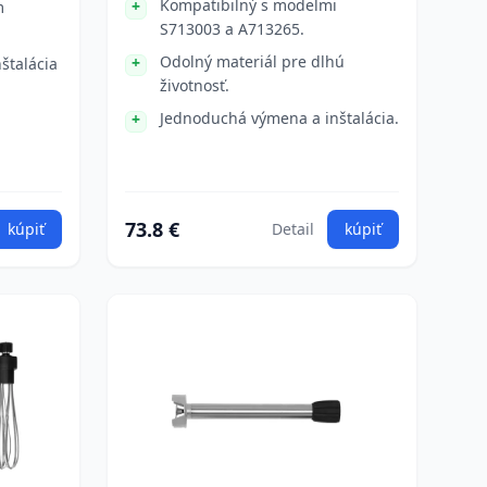
Kompatibilný s modelmi
m
S713003 a A713265.
Odolný materiál pre dlhú
štalácia
životnosť.
Jednoduchá výmena a inštalácia.
73.8 €
kúpiť
Detail
kúpiť