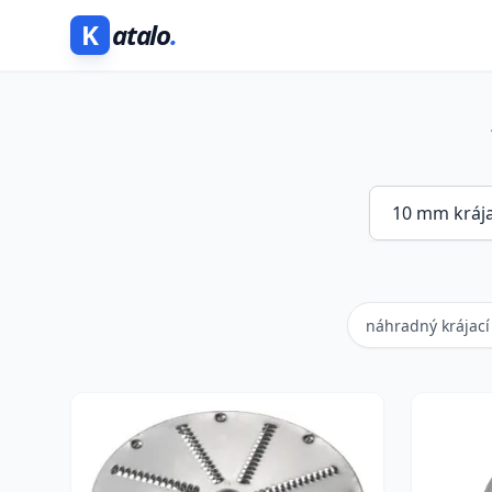
K
atalo
.
náhradný krájac