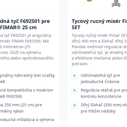
dná tyč F692501 pre
Tycový rucný mixér F
 FIMAR® 25 cm
SET
 tyč F692501 je originálny
Tycový ručný mixér Fimar SE
e mixér FIMAR F692500. Má
dlhú 400 mm a šľahač dlhý 
0 milimetrov (25
Ponúka možnosť regulácie ot
rov). Slúži na výmenu
odnímateľnú tyč. Je vhodný n
ného alebo opotrebovaného
a efektívne miešanie alebo š
potravín.
ginálny náhradný diel značky
Odnímateľná tyč pre
MAR
jednoduché čistenie
sná kompatibilita s mixérom
Regulácia otáčok pre p
AR F692500
kontrolu konzistencie
ka 250 mm (25 cm) pre
Dlhý šľahač (350 mm) vh
imálny výkon
pre hlbšie nádoby
noduchá inštalácia a výmena