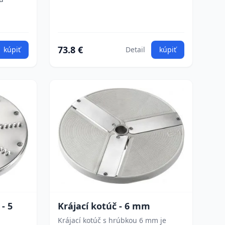
73.8 €
kúpiť
Detail
kúpiť
- 5
Krájací kotúč - 6 mm
Krájací kotúč s hrúbkou 6 mm je