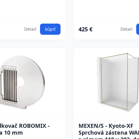
425 €
Detail
kúpiť
Detail
lkovač ROBOMIX -
MEXEN/S - Kyoto-XF
a 10 mm
Sprchová zástena WA