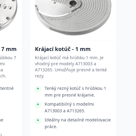
č 7 mm
Krájací kotúč - 1 mm
rúbkou 7
Krájací kotúč má hrúbku 1 mm. Je
lmi
vhodný pre modely A713003 a
na
A713265. Umožňuje presné a tenké
ach.
rezy.
stentné
Tenký rezný kotúč s hrúbkou 1
mm pre presné krájanie.
Kompatibilný s modelmi
A713003 a A713265.
ne
Ideálny na detailné modelovacie
práce.
ú