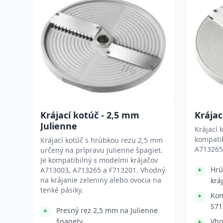
Krájací kotúč - 2,5 mm
Krájac
Julienne
Krájací 
kompati
Krájací kotúč s hrúbkou rezu 2,5 mm
A713265.
určený na prípravu Julienne špagiet.
Je kompatibilný s modelmi krájačov
Hrú
A713003, A713265 a F713201. Vhodný
na krájanie zeleniny alebo ovocia na
krá
tenké pásiky.
Kom
S71
Presný rez 2,5 mm na Julienne
špagety.
Vho