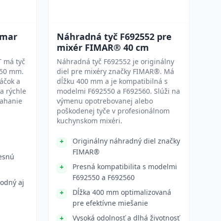
imar
Náhradná tyč F692552 pre
mixér FIMAR® 40 cm
T má tyč
Náhradná tyč F692552 je originálny
350 mm.
diel pre mixéry značky FIMAR®. Má
áčok a
dĺžku 400 mm a je kompatibilná s
a rýchle
modelmi F692550 a F692560. Slúži na
ľahanie
výmenu opotrebovanej alebo
poškodenej tyče v profesionálnom
kuchynskom mixéri.
Originálny náhradný diel značky
FIMAR®
resnú
Presná kompatibilita s modelmi
F692550 a F692560
odný aj
Dĺžka 400 mm optimalizovaná
pre efektívne miešanie
Vysoká odolnosť a dlhá životnosť