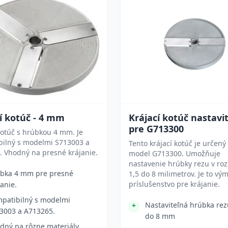
í kotúč - 4 mm
Krájací kotúč nastavi
pre G713300
kotúč s hrúbkou 4 mm. Je
bilný s modelmi S713003 a
Tento krájací kotúč je určený
 Vhodný na presné krájanie.
model G713300. Umožňuje
nastavenie hrúbky rezu v ro
bka 4 mm pre presné
1,5 do 8 milimetrov. Je to v
príslušenstvo pre krájanie.
janie.
patibilný s modelmi
Nastaviteľná hrúbka rez
3003 a A713265.
do 8 mm
dný na rôzne materiály.