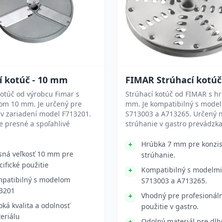
í kotúč - 10 mm
FIMAR Strúhací kotú
kotúč od výrobcu Fimar s
Strúhací kotúč od FIMAR s h
om 10 mm. Je určený pre
mm. Je kompatibilný s mode
 v zariadení model F713201.
S713003 a A713265. Určený 
e presné a spoľahlivé
strúhanie v gastro prevádzk
.
Hrúbka 7 mm pre konzi
sná veľkosť 10 mm pre
strúhanie.
cifické použitie
Kompatibilný s modelmi
patibilný s modelom
S713003 a A713265.
3201
Vhodný pre profesionál
oká kvalita a odolnosť
použitie v gastro.
eriálu
Odolný materiál pre dlh