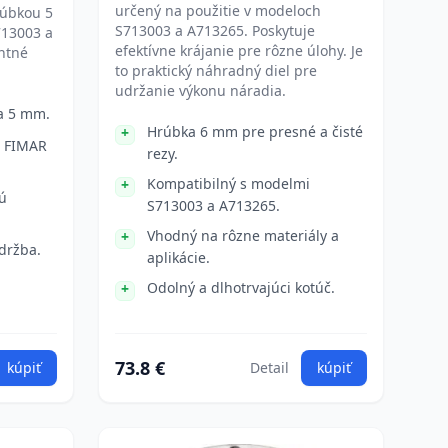
určený na použitie v modeloch
rúbkou 5
S713003 a A713265. Poskytuje
713003 a
efektívne krájanie pre rôzne úlohy. Je
ntné
to praktický náhradný diel pre
udržanie výkonu náradia.
a 5 mm.
Hrúbka 6 mm pre presné a čisté
i FIMAR
rezy.
Kompatibilný s modelmi
ú
S713003 a A713265.
Vhodný na rôzne materiály a
držba.
aplikácie.
Odolný a dlhotrvajúci kotúč.
73.8 €
kúpiť
Detail
kúpiť