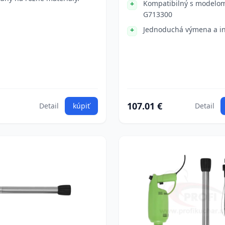
Kompatibilný s modelo
G713300
Jednoduchá výmena a in
107.01 €
Detail
kúpiť
Detail