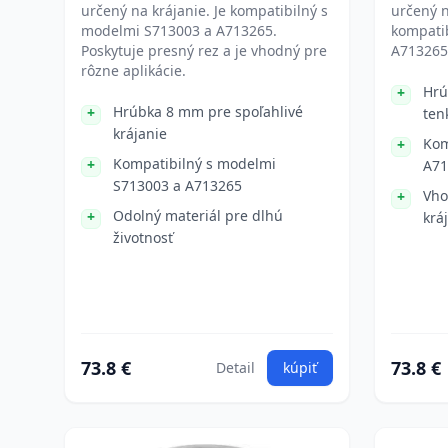
určený na krájanie. Je kompatibilný s
určený n
modelmi S713003 a A713265.
kompati
Poskytuje presný rez a je vhodný pre
A713265.
rôzne aplikácie.
Hrú
Hrúbka 8 mm pre spoľahlivé
ten
krájanie
Kom
Kompatibilný s modelmi
A71
S713003 a A713265
Vho
Odolný materiál pre dlhú
krá
životnosť
73.8 €
73.8 €
Detail
kúpiť