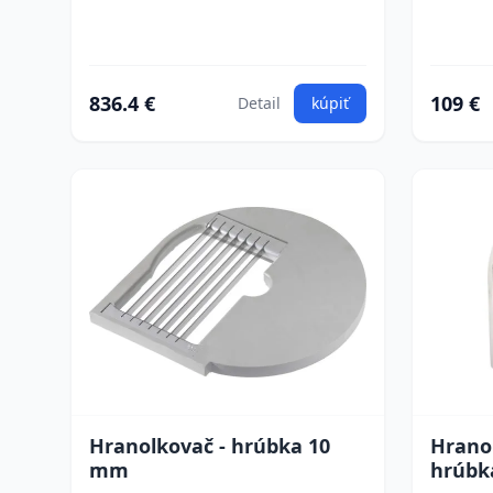
836.4 €
109 €
Detail
kúpiť
Hranolkovač - hrúbka 10
Hrano
mm
hrúbk