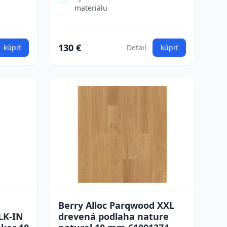
materiálu
130 €
kúpiť
Detail
kúpiť
Berry Alloc Parqwood XXL
LK-IN
drevená podlaha nature