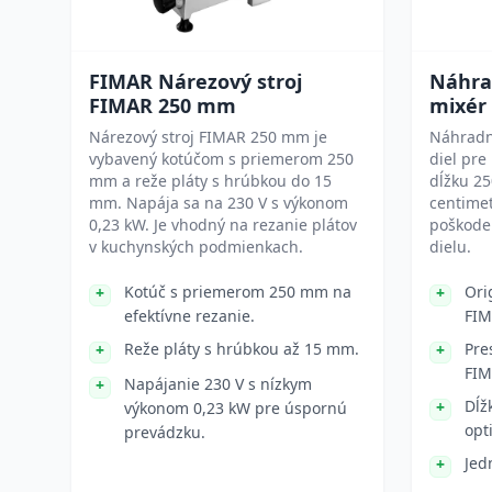
FIMAR Nárezový stroj
Náhra
FIMAR 250 mm
mixér
Nárezový stroj FIMAR 250 mm je
Náhradná
vybavený kotúčom s priemerom 250
diel pr
mm a reže pláty s hrúbkou do 15
dĺžku 25
mm. Napája sa na 230 V s výkonom
centimet
0,23 kW. Je vhodný na rezanie plátov
poškode
v kuchynských podmienkach.
dielu.
Kotúč s priemerom 250 mm na
Ori
efektívne rezanie.
FI
Reže pláty s hrúbkou až 15 mm.
Pre
FIM
Napájanie 230 V s nízkym
Dĺž
výkonom 0,23 kW pre úspornú
opt
prevádzku.
Jed