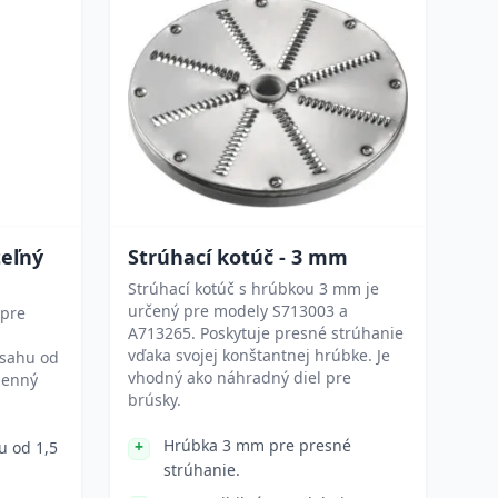
teľný
Strúhací kotúč - 3 mm
Strúhací kotúč s hrúbkou 3 mm je
určený pre modely S713003 a
 pre
A713265. Poskytuje presné strúhanie
vďaka svojej konštantnej hrúbke. Je
zsahu od
vhodný ako náhradný diel pre
ýmenný
brúsky.
Hrúbka 3 mm pre presné
u od 1,5
strúhanie.