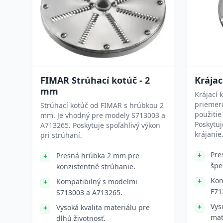
FIMAR Strúhací kotúč - 2
Krájac
mm
Krájací 
priemer
Strúhací kotúč od FIMAR s hrúbkou 2
použitie
mm. Je vhodný pre modely S713003 a
Poskytuj
A713265. Poskytuje spoľahlivý výkon
krájanie
pri strúhaní.
Pre
Presná hrúbka 2 mm pre
špe
konzistentné strúhanie.
Kom
Kompatibilný s modelmi
F71
S713003 a A713265.
Vys
Vysoká kvalita materiálu pre
mat
dlhú životnosť.