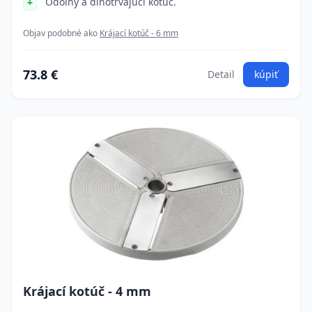
Odolný a dlhotrvajúci kotúč.
Objav podobné ako
Krájací kotúč - 6 mm
73.8 €
Detail
kúpiť
Krájací kotúč - 4 mm