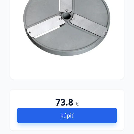
73.8
€
kúpiť