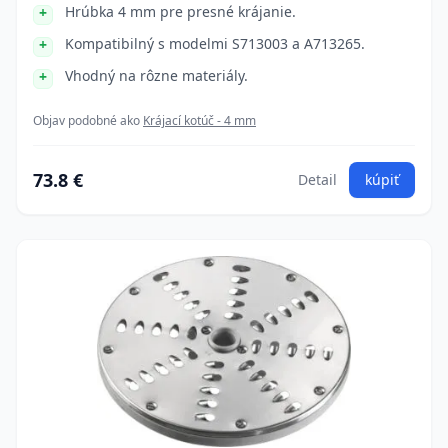
Hrúbka 4 mm pre presné krájanie.
Kompatibilný s modelmi S713003 a A713265.
Vhodný na rôzne materiály.
Objav podobné ako
Krájací kotúč - 4 mm
73.8 €
Detail
kúpiť