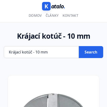
K
atalo
.
DOMOV
ČLÁNKY
KONTAKT
Krájací kotúč - 10 mm
Search