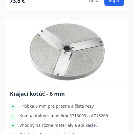
73.8 €
Detail
kúpiť
Krájací kotúč - 6 mm
Hrúbka 6 mm pre presné a čisté rezy.
Kompatibilný s modelmi S713003 a A713265.
Vhodný na rôzne materiály a aplikácie.