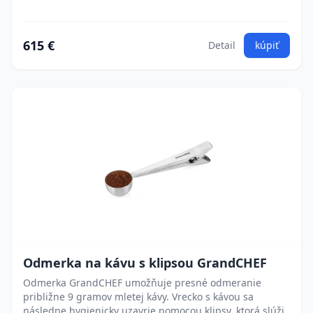
615 €
Detail
kúpiť
Odmerka na kávu s klipsou GrandCHEF
Odmerka GrandCHEF umožňuje presné odmeranie
približne 9 gramov mletej kávy. Vrecko s kávou sa
následne hygienicky uzavrie pomocou klipsy, ktorá slúži