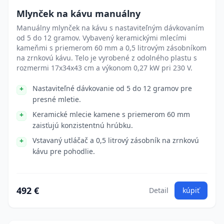
Mlynček na kávu manuálny
Manuálny mlynček na kávu s nastaviteľným dávkovaním
od 5 do 12 gramov. Vybavený keramickými mlecími
kameňmi s priemerom 60 mm a 0,5 litrovým zásobníkom
na zrnkovú kávu. Telo je vyrobené z odolného plastu s
rozmermi 17x34x43 cm a výkonom 0,27 kW pri 230 V.
Nastaviteľné dávkovanie od 5 do 12 gramov pre
presné mletie.
Keramické mlecie kamene s priemerom 60 mm
zaisťujú konzistentnú hrúbku.
Vstavaný utláčač a 0,5 litrový zásobník na zrnkovú
kávu pre pohodlie.
492 €
Detail
kúpiť