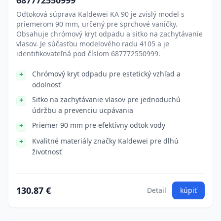
687772550999
Odtoková súprava Kaldewei KA 90 je zvislý model s
priemerom 90 mm, určený pre sprchové vaničky.
Obsahuje chrómový kryt odpadu a sitko na zachytávanie
vlasov. Je súčasťou modelového radu 4105 a je
identifikovateľná pod číslom 687772550999.
Chrómový kryt odpadu pre estetický vzhľad a
odolnosť
Sitko na zachytávanie vlasov pre jednoduchú
údržbu a prevenciu ucpávania
Priemer 90 mm pre efektívny odtok vody
Kvalitné materiály značky Kaldewei pre dlhú
životnosť
130.87 €
Detail
kúpiť