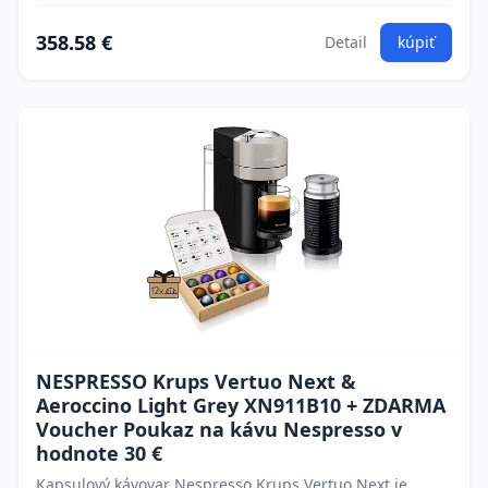
358.58 €
Detail
kúpiť
NESPRESSO Krups Vertuo Next &
Aeroccino Light Grey XN911B10 + ZDARMA
Voucher Poukaz na kávu Nespresso v
hodnote 30 €
Kapsulový kávovar Nespresso Krups Vertuo Next je