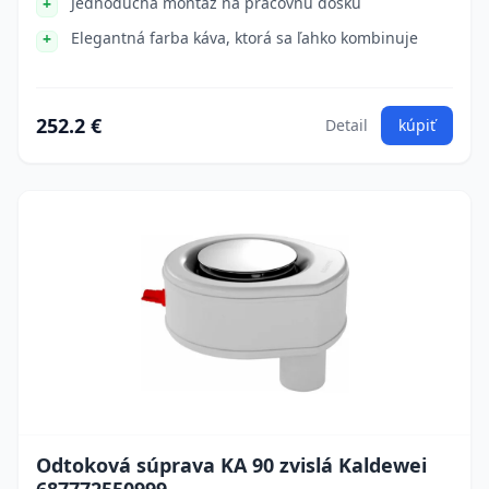
Jednoduchá montáž na pracovnú dosku
Elegantná farba káva, ktorá sa ľahko kombinuje
252.2 €
Detail
kúpiť
Odtoková súprava KA 90 zvislá Kaldewei