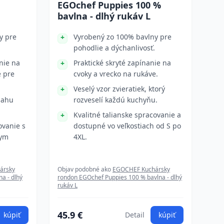
EGOchef Puppies 100 %
bavlna - dlhý rukáv L
y pre
Vyrobený zo 100% bavlny pre
pohodlie a dýchanlivosť.
nie na
Praktické skryté zapínanie na
e pre
cvoky a vrecko na rukáve.
Veselý vzor zvieratiek, ktorý
sahu
rozveselí každú kuchyňu.
Kvalitné talianske spracovanie a
ovanie s
dostupné vo veľkostiach od S po
nym
4XL.
ársky
Objav podobné ako
EGOCHEF Kuchársky
a - dlhý
rondon EGOchef Puppies 100 % bavlna - dlhý
rukáv L
45.9 €
kúpiť
Detail
kúpiť