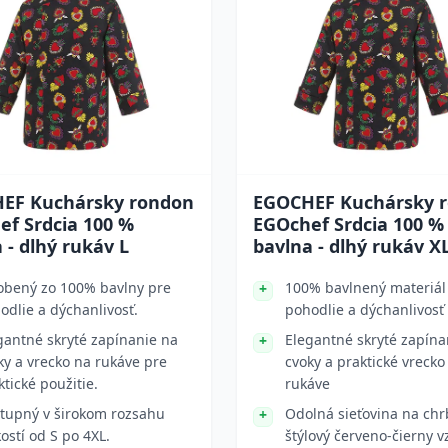
EF Kuchársky rondon
EGOCHEF Kuchársky 
ef Srdcia 100 %
EGOchef Srdcia 100 %
 - dlhý rukáv L
bavlna - dlhý rukáv X
obený zo 100% bavlny pre
100% bavlnený materiál
odlie a dýchanlivosť.
pohodlie a dýchanlivosť
gantné skryté zapínanie na
Elegantné skryté zapína
ky a vrecko na rukáve pre
cvoky a praktické vrecko
ktické použitie.
rukáve
tupný v širokom rozsahu
Odolná sieťovina na chr
kostí od S po 4XL.
štýlový červeno-čierny v