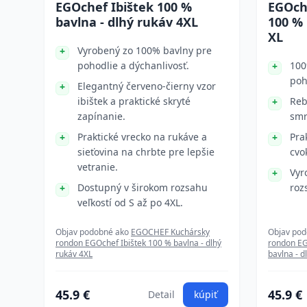
EGOchef Ibištek 100 %
EGOch
bavlna - dlhý rukáv 4XL
100 % 
XL
Vyrobený zo 100% bavlny pre
pohodlie a dýchanlivosť.
100
poh
Elegantný červeno-čierny vzor
ibištek a praktické skryté
Reb
zapínanie.
smr
Praktické vrecko na rukáve a
Pra
sieťovina na chrbte pre lepšie
cvo
vetranie.
Vyr
Dostupný v širokom rozsahu
roz
veľkostí od S až po 4XL.
Objav podobné ako
EGOCHEF Kuchársky
Objav po
rondon EGOchef Ibištek 100 % bavlna - dlhý
rondon EG
rukáv 4XL
bavlna - d
45.9 €
45.9 €
Detail
kúpiť