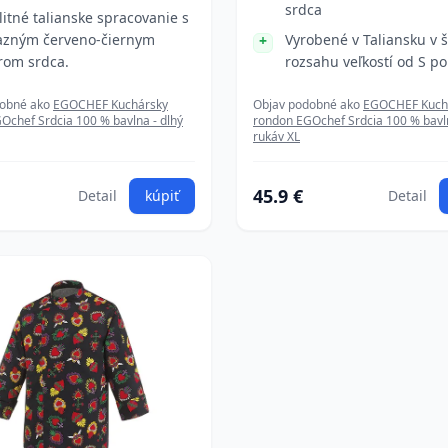
srdca
litné talianske spracovanie s
azným červeno-čiernym
Vyrobené v Taliansku v 
rom srdca.
rozsahu veľkostí od S po
dobné ako
EGOCHEF Kuchársky
Objav podobné ako
EGOCHEF Kuch
Ochef Srdcia 100 % bavlna - dlhý
rondon EGOchef Srdcia 100 % bavln
rukáv XL
45.9 €
Detail
kúpiť
Detail