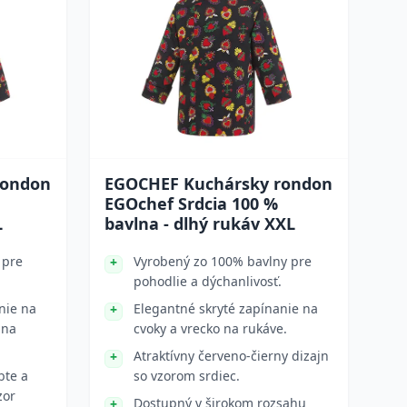
rondon
EGOCHEF Kuchársky rondon
EGOchef Srdcia 100 %
L
bavlna - dlhý rukáv XXL
 pre
Vyrobený zo 100% bavlny pre
pohodlie a dýchanlivosť.
nie na
Elegantné skryté zapínanie na
 na
cvoky a vrecko na rukáve.
Atraktívny červeno-čierny dizajn
bte a
so vzorom srdiec.
zor
Dostupný v širokom rozsahu