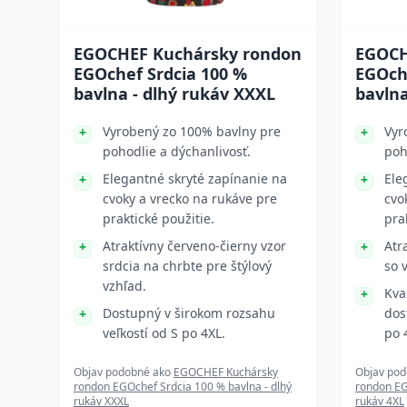
EGOCHEF Kuchársky rondon
EGOCH
EGOchef Srdcia 100 %
EGOch
bavlna - dlhý rukáv XXXL
bavlna
Vyrobený zo 100% bavlny pre
Vyr
pohodlie a dýchanlivosť.
poh
Elegantné skryté zapínanie na
Ele
cvoky a vrecko na rukáve pre
cvo
praktické použitie.
pra
Atraktívny červeno-čierny vzor
Atr
srdcia na chrbte pre štýlový
so 
vzhľad.
Kva
Dostupný v širokom rozsahu
dos
veľkostí od S po 4XL.
po 
Objav podobné ako
EGOCHEF Kuchársky
Objav po
rondon EGOchef Srdcia 100 % bavlna - dlhý
rondon EG
rukáv XXXL
rukáv 4XL