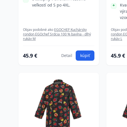
veľkostí od S po 4XL.
Kva
výr
vzo
Objav podobné ako
EGOCHEF Kuchársky
Objav po
rondon EGOchef Srdcia 100 % bavlna - dlhý
rondon EG
rukáv M
rukáv L
45.9 €
45.9 €
Detail
kúpiť