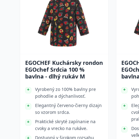
EGOCHEF Kuchársky rondon
EGOCH
EGOchef Srdcia 100 %
EGOch
bavlna - dlhý rukáv M
bavlna
Vyrobený zo 100% bavlny pre
Vyr
pohodlie a dýchanlivosť.
poh
Elegantný červeno-čierny dizajn
Ele
so vzorom srdca.
cvo
pra
Praktické skryté zapínanie na
cvoky a vrecko na rukáve.
Dos
veľ
Dostupný v širokom rozsahu