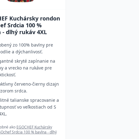
EF Kuchársky rondon
ef Srdcia 100 %
 - dlhý rukáv 4XL
obený zo 100% bavlny pre
odlie a dýchanlivosť.
gantné skryté zapínanie na
ky a vrecko na rukáve pre
ktickosť.
aktívny červeno-čierny dizajn
vzorom srdca.
litné talianske spracovanie a
tupnosť vo veľkostiach od S
4XL.
dobné ako
EGOCHEF Kuchársky
Ochef Srdcia 100 % bavlna - dlhý