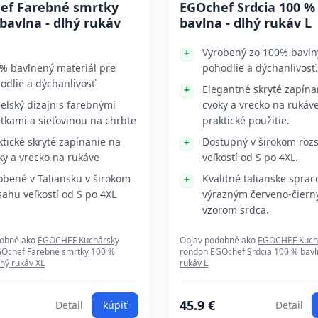
ef Farebné smrtky
EGOchef Srdcia 100 %
bavlna - dlhý rukáv
bavlna - dlhý rukáv L
Vyrobený zo 100% bavln
% bavlnený materiál pre
pohodlie a dýchanlivosť.
odlie a dýchanlivosť
Elegantné skryté zapína
elský dizajn s farebnými
cvoky a vrecko na rukáv
tkami a sieťovinou na chrbte
praktické použitie.
ktické skryté zapínanie na
Dostupný v širokom roz
ky a vrecko na rukáve
veľkostí od S po 4XL.
obené v Taliansku v širokom
Kvalitné talianske sprac
sahu veľkostí od S po 4XL
výrazným červeno-čier
vzorom srdca.
dobné ako
EGOCHEF Kuchársky
Objav podobné ako
EGOCHEF Kuch
Ochef Farebné smrtky 100 %
rondon EGOchef Srdcia 100 % bavln
lhý rukáv XL
rukáv L
45.9 €
Detail
kúpiť
Detail