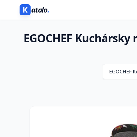
K
atalo
.
EGOCHEF Kuchársky ro