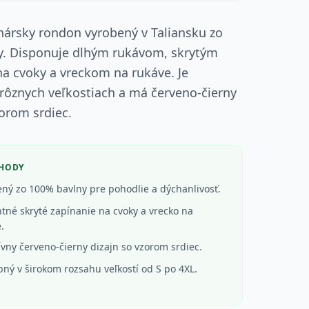
ársky rondon vyrobený v Taliansku zo
y. Disponuje dlhým rukávom, skrytým
a cvoky a vreckom na rukáve. Je
rôznych veľkostiach a má červeno-čierny
zorom srdiec.
ÝHODY
ný zo 100% bavlny pre pohodlie a dýchanlivosť.
tné skryté zapínanie na cvoky a vrecko na
.
ívny červeno-čierny dizajn so vzorom srdiec.
ný v širokom rozsahu veľkostí od S po 4XL.