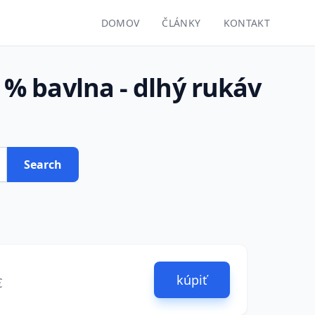
DOMOV
ČLÁNKY
KONTAKT
% bavlna - dlhý rukáv
Search
kúpiť
€