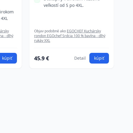
veľkostí od S po 4XL.
širokom
 4XL
ársky
Objav podobné ako
EGOCHEF Kuchársky
a - dlhý
rondon EGOchef Srdcia 100 % bavlna - dlhý
rukáv XXL
45.9 €
kúpiť
Detail
kúpiť