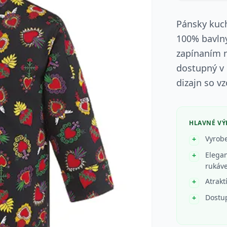
Pánsky kuch
100% bavln
zapínaním n
dostupný v 
dizajn so v
HLAVNÉ V
Vyrobe
Elegan
rukáve
Atrakt
Dostup