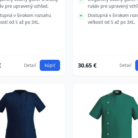
áv pre upravený vzhľad.
rukáv pre upravený vzhľ
tupná v širokom rozsahu
Dostupná v širokom roz
kostí od S až po 3XL.
veľkostí od S až po 3XL.
€
30.65 €
Detail
kúpiť
Detail