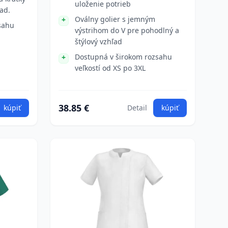
uloženie potrieb
ad.
Oválny golier s jemným
sahu
výstrihom do V pre pohodlný a
štýlový vzhľad
Dostupná v širokom rozsahu
veľkostí od XS po 3XL
38.85 €
kúpiť
Detail
kúpiť