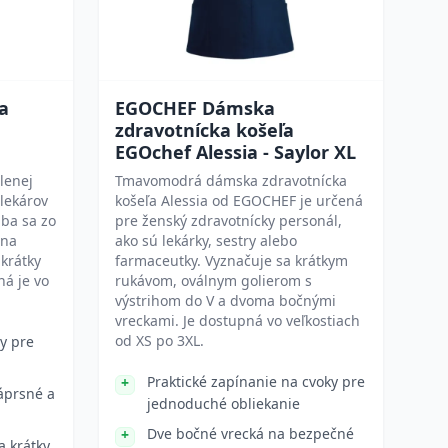
a
EGOCHEF Dámska
zdravotnícka košeľa
EGOchef Alessia - Saylor XL
lenej
Tmavomodrá dámska zdravotnícka
 lekárov
košeľa Alessia od EGOCHEF je určená
ába sa zo
pre ženský zdravotnícky personál,
 na
ako sú lekárky, sestry alebo
krátky
farmaceutky. Vyznačuje sa krátkym
ná je vo
rukávom, oválnym golierom s
výstrihom do V a dvoma bočnými
vreckami. Je dostupná vo veľkostiach
od XS po 3XL.
y pre
Praktické zapínanie na cvoky pre
náprsné a
jednoduché obliekanie
Dve bočné vrecká na bezpečné
a krátky