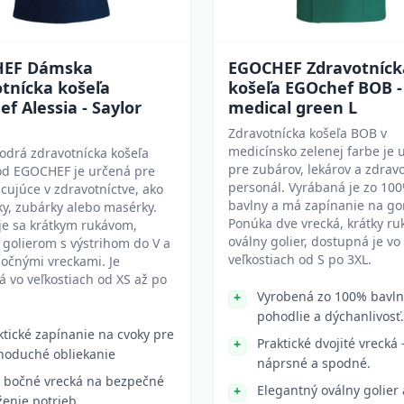
HEF Dámska
EGOCHEF Zdravotníck
tnícka košeľa
košeľa EGOchef BOB -
f Alessia - Saylor
medical green L
Zdravotnícka košeľa BOB v
medicínsko zelenej farbe je 
drá zdravotnícka košeľa
pre zubárov, lekárov a zdrav
 od EGOCHEF je určená pre
personál. Vyrábaná je zo 10
cujúce v zdravotníctve, ako
bavlny a má zapínanie na go
ky, zubárky alebo masérky.
Ponúka dve vrecká, krátky ru
je sa krátkym rukávom,
oválny golier, dostupná je vo
golierom s výstrihom do V a
veľkostiach od S po 3XL.
očnými vreckami. Je
 vo veľkostiach od XS až po
Vyrobená zo 100% bavln
pohodlie a dýchanlivosť.
ktické zapínanie na cvoky pre
Praktické dvojité vrecká 
noduché obliekanie
náprsné a spodné.
 bočné vrecká na bezpečné
Elegantný oválny golier 
ženie potrieb