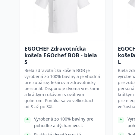
EGOCHEF Zdravotnícka
EGOCH
košeľa EGOchef BOB - biela
košeľa
S
L
Biela zdravotnícka košeľa BOB je
Biela zd
vyrobená zo 100% bavlny a je vhodná
vyroben
pre zubárov, lekárov a zdravotnícky
pre zubá
personál. Disponuje dvoma vreckami
personá
a krátkym rukávom s oválnym
krátkym
golierom. Ponúka sa vo veľkostiach
pre eleg
od S až po 3XL.
veľkosti
Vyrobená zo 100% bavlny pre
Vyr
pohodlie a dýchanlivosť.
poh
Praktické dvojité vrecká –
Pra