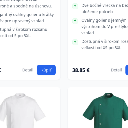
Dve bočné vrecká na be
rsné a spodné na úschovu.
uloženie potrieb
gantný oválny golier a krátky
Oválny golier s jemným
áv pre upravený vzhľad.
výstrihom do V pre štýlo
tupná v širokom rozsahu
vzhľad
kostí od S po 3XL.
Dostupná v širokom roz
veľkostí od XS po 3XL
€
38.85 €
Detail
kúpiť
Detail