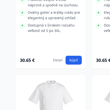
náprsné a spodné na úschovu.
náp
Oválny golier a krátky rukáv pre
Ele
elegantný a upravený vzhľad.
ruk
Dostupná v širokom rozsahu
Dos
veľkostí od S po 3XL.
veľ
30.65 €
30.65 
Detail
kúpiť