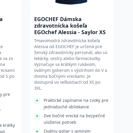
a
EGOCHEF Dámska
zdravotnícka košeľa
EGOchef Alessia - Saylor XS
Tmavomodrá zdravotnícka košeľa
je
Alessia od EGOCHEF je určená pre
a
ženský zdravotnícky personál, ako sú
a sa zo
lekárky, sestry alebo farmaceutky.
 na
Vyznačuje sa krátkym rukávom,
reckami
oválnym golierom s výstrihom do V a
 od S po
dvoma bočnými vreckami. Je
dostupná vo veľkostiach od XS po
3XL.
y pre
Praktické zapínanie na cvoky pre
jednoduché obliekanie
–
Dve bočné vrecká na bezpečné
uloženie potrieb
a krátky
Oválny golier s jemným
ad.