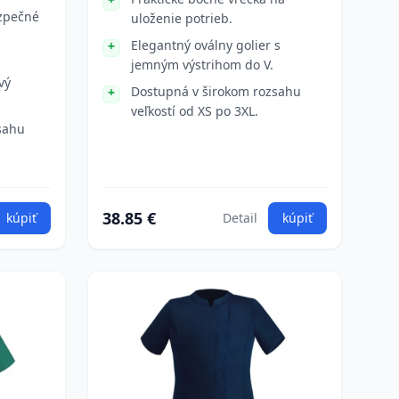
zpečné
uloženie potrieb.
Elegantný oválny golier s
jemným výstrihom do V.
vý
Dostupná v širokom rozsahu
veľkostí od XS po 3XL.
sahu
38.85 €
kúpiť
Detail
kúpiť