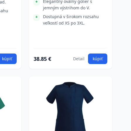
Elegantný oválny golier s
ad.
jemným výstrihom do V.
sahu
Dostupná v širokom rozsahu
veľkostí od XS po 3XL.
38.85 €
kúpiť
Detail
kúpiť