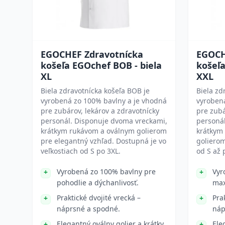
EGOCHEF Zdravotnícka
EGOCH
košeľa EGOchef BOB - biela
košeľa
XL
XXL
Biela zdravotnícka košeľa BOB je
Biela zd
vyrobená zo 100% bavlny a je vhodná
vyroben
pre zubárov, lekárov a zdravotnícky
pre zubá
personál. Disponuje dvoma vreckami,
personá
krátkym rukávom a oválnym golierom
krátkym
pre elegantný vzhľad. Dostupná je vo
golierom
veľkostiach od S po 3XL.
od S až 
Vyrobená zo 100% bavlny pre
Vyr
pohodlie a dýchanlivosť.
max
Praktické dvojité vrecká –
Pra
náprsné a spodné.
náp
Elegantný oválny golier a krátky
Ele