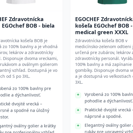
EF Zdravotnícka
EGOCHEF Zdravotníck
 EGOchef BOB - biela
košeľa EGOchef BOB -
medical green XXXL
ravotnícka košeľa BOB je
Zdravotnícka košeľa BOB v
á zo 100% bavlny a je vhodná
medicínsko-zelenom odtieni 
rov, lekárov a zdravotnícky
určená pre zubárov, lekárov 
l. Disponuje dvoma vreckami,
zdravotnícky personál. Vyráb
 rukávom a oválnym golierom
100% bavlny a má zapínanie
antný vzhľad. Dostupná je vo
gombíky. Disponuje dvoma v
ach od S po 3XL.
a je dostupná vo veľkostiach
3XL.
obená zo 100% bavlny pre
Vyrobená zo 100% bavln
odlie a dýchanlivosť.
pohodlie a dýchanlivosť.
ktické dvojité vrecká –
Praktické dvojité vrecká 
rsné a spodné na úložný
náprsné a spodné.
stor.
Elegantný oválny golier 
gantný oválny golier a krátky
rukáv pre upravený vzhľ
áv pre profesionálny vzhľad.