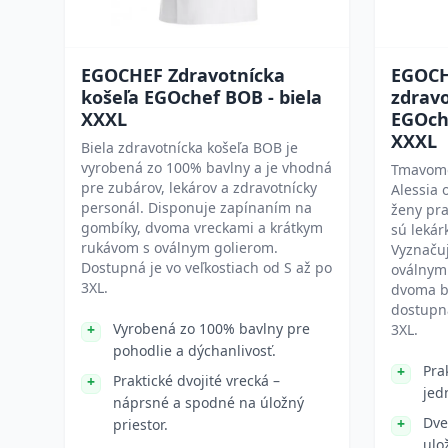
EGOCHEF Zdravotnícka
EGOC
košeľa EGOchef BOB - biela
zdravo
XXXL
EGOche
XXXL
Biela zdravotnícka košeľa BOB je
vyrobená zo 100% bavlny a je vhodná
Tmavomo
pre zubárov, lekárov a zdravotnícky
Alessia
personál. Disponuje zapínaním na
ženy pra
gombíky, dvoma vreckami a krátkym
sú lekár
rukávom s oválnym golierom.
Vyznaču
Dostupná je vo veľkostiach od S až po
oválnym 
3XL.
dvoma b
dostupná
Vyrobená zo 100% bavlny pre
3XL.
pohodlie a dýchanlivosť.
Pra
Praktické dvojité vrecká –
jed
náprsné a spodné na úložný
Dve
priestor.
ulo