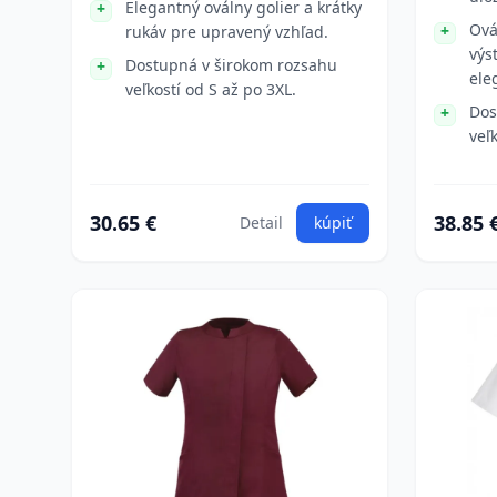
Elegantný oválny golier a krátky
Ová
rukáv pre upravený vzhľad.
výs
Dostupná v širokom rozsahu
ele
veľkostí od S až po 3XL.
Dos
veľ
30.65 €
38.85 
Detail
kúpiť