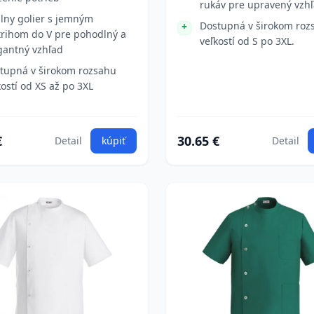
rukáv pre upravený vzhľ
lny golier s jemným
Dostupná v širokom roz
trihom do V pre pohodlný a
veľkostí od S po 3XL.
gantný vzhľad
tupná v širokom rozsahu
kostí od XS až po 3XL
€
30.65 €
Detail
kúpiť
Detail