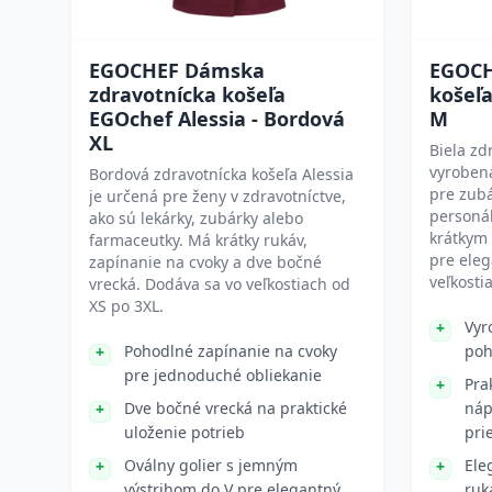
EGOCHEF Dámska
EGOCH
zdravotnícka košeľa
košeľa
EGOchef Alessia - Bordová
M
XL
Biela zd
vyroben
Bordová zdravotnícka košeľa Alessia
pre zubá
je určená pre ženy v zdravotníctve,
personá
ako sú lekárky, zubárky alebo
krátkym
farmaceutky. Má krátky rukáv,
pre eleg
zapínanie na cvoky a dve bočné
veľkosti
vrecká. Dodáva sa vo veľkostiach od
XS po 3XL.
Vyr
Pohodlné zapínanie na cvoky
poh
pre jednoduché obliekanie
Pra
Dve bočné vrecká na praktické
náp
uloženie potrieb
prie
Oválny golier s jemným
Ele
výstrihom do V pre elegantný
ruk