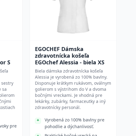
EGOCHEF Dámska
zdravotnícka košeľa
or S
EGOchef Alessia - biela XS
šeľa
Biela dámska zdravotnícka košeľa
Alessia je vyrobená zo 100% bavlny.
 sestry
Disponuje krátkym rukávom, oválnym
e sa
golierom s výstrihom do V a dvoma
olierom
bočnými vreckami. Je vhodná pre
očnými
lekárky, zubárky, farmaceutky a iný
kostiach
zdravotnícky personál.
Vyrobená zo 100% bavlny pre
cvoky pre
pohodlie a dýchanlivosť.
Praktické bočné vrecká na