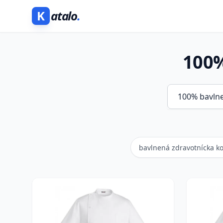
K
atalo
.
100%
bavlnená zdravotnícka k