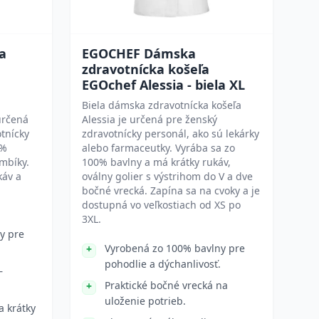
a
EGOCHEF Dámska
zdravotnícka košeľa
EGOchef Alessia - biela XL
Biela dámska zdravotnícka košeľa
určená
Alessia je určená pre ženský
otnícky
zdravotnícky personál, ako sú lekárky
0%
alebo farmaceutky. Vyrába sa zo
mbíky.
100% bavlny a má krátky rukáv,
káv a
oválny golier s výstrihom do V a dve
bočné vrecká. Zapína sa na cvoky a je
dostupná vo veľkostiach od XS po
3XL.
y pre
Vyrobená zo 100% bavlny pre
pohodlie a dýchanlivosť.
–
Praktické bočné vrecká na
uloženie potrieb.
a krátky