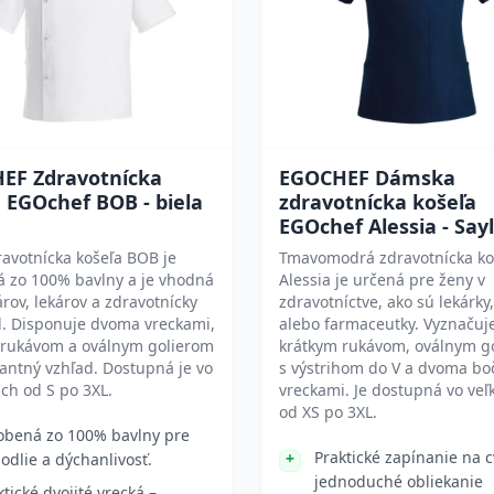
EF Zdravotnícka
EGOCHEF Dámska
 EGOchef BOB - biela
zdravotnícka košeľa
EGOchef Alessia - Sayl
ravotnícka košeľa BOB je
Tmavomodrá zdravotnícka ko
á zo 100% bavlny a je vhodná
Alessia je určená pre ženy v
rov, lekárov a zdravotnícky
zdravotníctve, ako sú lekárky,
l. Disponuje dvoma vreckami,
alebo farmaceutky. Vyznačuj
 rukávom a oválnym golierom
krátkym rukávom, oválnym g
antný vzhľad. Dostupná je vo
s výstrihom do V a dvoma b
ach od S po 3XL.
vreckami. Je dostupná vo veľ
od XS po 3XL.
obená zo 100% bavlny pre
Praktické zapínanie na 
odlie a dýchanlivosť.
jednoduché obliekanie
ktické dvojité vrecká –