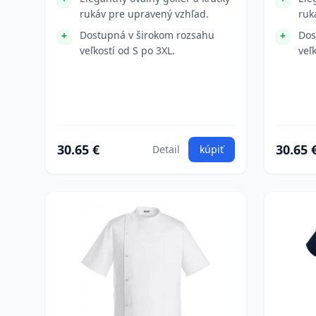
rukáv pre upravený vzhľad.
ruk
Dostupná v širokom rozsahu
Dos
veľkostí od S po 3XL.
veľ
30.65 €
30.65 
Detail
kúpiť