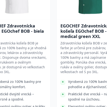
EF Zdravotnícka
EGOCHEF Zdravotníck
 EGOchef BOB - biela
košeľa EGOchef BOB -
medical green XXL
ravotnícka košeľa BOB je
Zdravotnícka košeľa BOB v ze
á zo 100% bavlny a je vhodná
farbe je určená pre zubárov,
rov, lekárov a zdravotnícky
a zdravotnícky personál. Vyr
l. Disponuje dvoma vreckami,
100% bavlny a má zapínanie
 rukávom a oválnym
gombíky. Ponúka dva vrecká, 
. Je dostupná vo veľkostiach
rukáv a oválny golier, dostup
po 3XL.
veľkostiach od S po 3XL.
obená zo 100% bavlny pre
Vyrobená zo 100% bavln
imálny komfort.
pohodlie a dýchanlivosť.
ktické dvojité vrecká –
Praktické dve vrecká – 
rsné a spodné.
spodné na úschovu.
gantný oválny golier a krátky
Elegantný oválny golier 