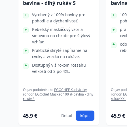
bavlna - dlhý rukáv S
bavlna
Vyrobený z 100% bavlny pre
100
pohodlie a dýchanlivosť.
poh
Rebelský maskáčový vzor a
pra
sieťovina na chrbte pre štýlový
cvo
vzhľad.
odo
Praktické skryté zapínanie na
reb
cvoky a vrecko na rukáve.
Dostupný v širokom rozsahu
veľkostí od S po 4XL.
Objav podobné ako
EGOCHEF Kuchársky
Objav po
rondon EGOchef Maskáč 100 % bavlna - dlhý
rondon EG
rukáv S
rukáv XXL
45.9 €
45.9 €
Detail
kúpiť