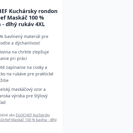
EF Kuchársky rondon
ef Maskáč 100 %
 - dlhý rukáv 4XL
% bavlnený materiál pre
odlie a dýchanlivosť
ťovina na chrbte zlepšuje
ranie pri práci
yté zapínanie na cvoky a
cko na rukáve pre praktické
žitie
elský maskáčový vzor a
ianska výroba pre štýlový
ľad
dobné ako
EGOCHEF Kuchársky
Ochef Maskáč 100 % bavlna - dlhý