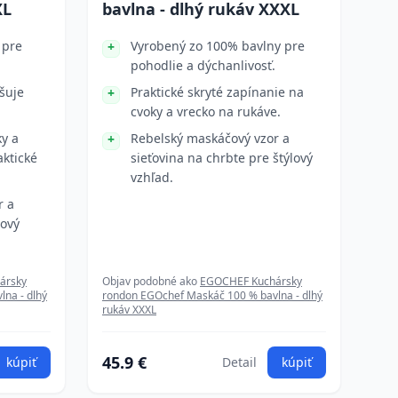
XL
bavlna - dlhý rukáv XXXL
 pre
Vyrobený zo 100% bavlny pre
pohodlie a dýchanlivosť.
šuje
Praktické skryté zapínanie na
cvoky a vrecko na rukáve.
ky a
Rebelský maskáčový vzor a
aktické
sieťovina na chrbte pre štýlový
vzhľad.
r a
lový
ársky
Objav podobné ako
EGOCHEF Kuchársky
na - dlhý
rondon EGOchef Maskáč 100 % bavlna - dlhý
rukáv XXXL
45.9 €
kúpiť
Detail
kúpiť