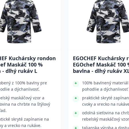
EF Kuchársky rondon
EGOCHEF Kuchársky 
ef Maskáč 100 %
EGOchef Maskáč 100 
 - dlhý rukáv L
bavlna - dlhý rukáv X
obený z 100% bavlny pre
100% bavlnený materiál
odlie a dýchanlivosť.
pohodlie a dýchanlivosť
elský maskáčový vzor a
praktické skryté zapínan
ťovina na chrbte na štýlový
cvoky a vrecko na rukáv
ľad.
odolná sieťovina na chr
ktické skryté zapínanie na
rebelský maskáčový vzo
ky a vrecko na rukáve.
talianska výroba a dost