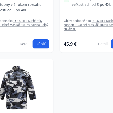
tupný v širokom rozsahu
veľkostiach od S po 4XL
kostí od S po 4XL.
dobné ako
EGOCHEF Kuchársky
Objav podobné ako
EGOCHEF Kuch
Ochef Maskáč 100 % bavlna - dlhý
rondon EGOchef Maskáč 100 % bavl
rukáv XL
45.9 €
Detail
kúpiť
Detail