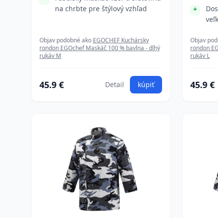
na chrbte pre štýlový vzhľad
Dos
veľ
Objav podobné ako
EGOCHEF Kuchársky
Objav po
rondon EGOchef Maskáč 100 % bavlna - dlhý
rondon EG
rukáv M
rukáv L
45.9 €
45.9 €
Detail
kúpiť