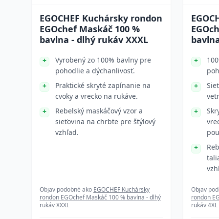
EGOCHEF Kuchársky rondon
EGOCH
EGOchef Maskáč 100 %
EGOch
bavlna - dlhý rukáv XXXL
bavlna
Vyrobený zo 100% bavlny pre
100
pohodlie a dýchanlivosť.
poh
Praktické skryté zapínanie na
Sie
cvoky a vrecko na rukáve.
vet
Rebelský maskáčový vzor a
Skr
sieťovina na chrbte pre štýlový
vre
vzhľad.
pou
Reb
tal
vzh
Objav podobné ako
EGOCHEF Kuchársky
Objav po
rondon EGOchef Maskáč 100 % bavlna - dlhý
rondon EG
rukáv XXXL
rukáv 4XL