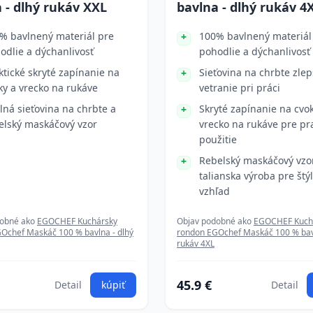
 - dlhý rukáv XXL
bavlna - dlhý rukáv 4
% bavlnený materiál pre
100% bavlnený materiál
odlie a dýchanlivosť
pohodlie a dýchanlivosť
ktické skryté zapínanie na
Sieťovina na chrbte zlep
ky a vrecko na rukáve
vetranie pri práci
lná sieťovina na chrbte a
Skryté zapínanie na cvo
elský maskáčový vzor
vrecko na rukáve pre pr
použitie
Rebelský maskáčový vzo
talianska výroba pre štý
vzhľad
dobné ako
EGOCHEF Kuchársky
Objav podobné ako
EGOCHEF Kuch
Ochef Maskáč 100 % bavlna - dlhý
rondon EGOchef Maskáč 100 % bavl
rukáv 4XL
45.9 €
Detail
kúpiť
Detail