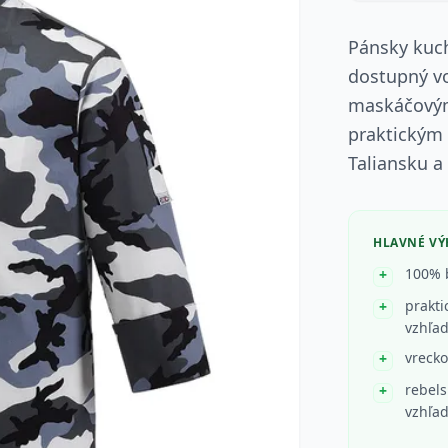
Pánsky kuc
dostupný vo
maskáčovým
praktickým 
Taliansku a
HLAVNÉ V
100% b
prakti
vzhľa
vrecko
rebels
vzhľa