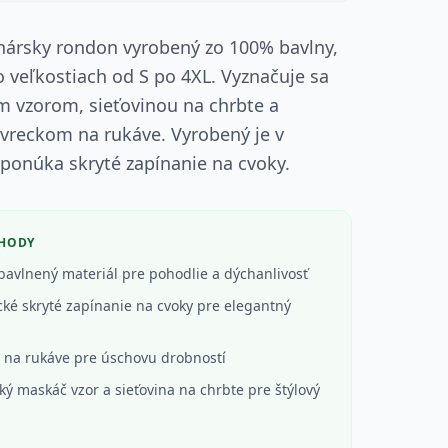
hársky rondon vyrobený zo 100% bavlny,
 veľkostiach od S po 4XL. Vyznačuje sa
 vzorom, sieťovinou na chrbte a
vreckom na rukáve. Vyrobený je v
 ponúka skryté zapínanie na cvoky.
ÝHODY
avlnený materiál pre pohodlie a dýchanlivosť
cké skryté zapínanie na cvoky pre elegantný
d
 na rukáve pre úschovu drobností
ký maskáč vzor a sieťovina na chrbte pre štýlový
d