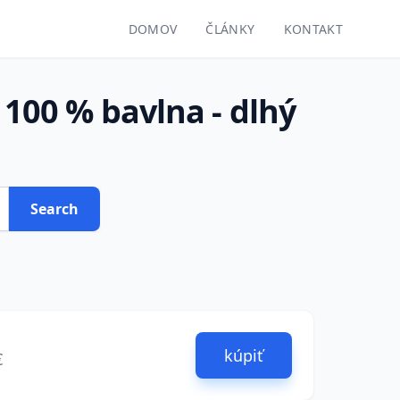
DOMOV
ČLÁNKY
KONTAKT
00 % bavlna - dlhý
Search
kúpiť
€