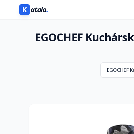
K
atalo
.
EGOCHEF Kuchársky