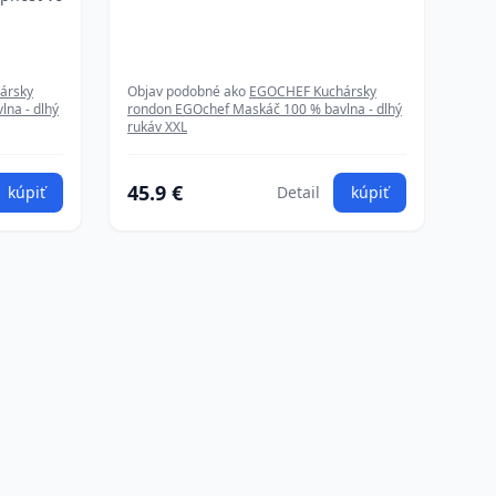
ársky
Objav podobné ako
EGOCHEF Kuchársky
na - dlhý
rondon EGOchef Maskáč 100 % bavlna - dlhý
rukáv XXL
45.9 €
kúpiť
Detail
kúpiť