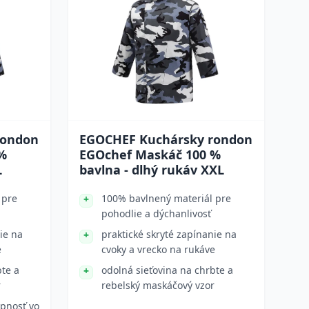
rondon
EGOCHEF Kuchársky rondon
%
EGOchef Maskáč 100 %
L
bavlna - dlhý rukáv XXL
 pre
100% bavlnený materiál pre
pohodlie a dýchanlivosť
ie na
praktické skryté zapínanie na
e
cvoky a vrecko na rukáve
bte a
odolná sieťovina na chrbte a
r
rebelský maskáčový vzor
upnosť vo