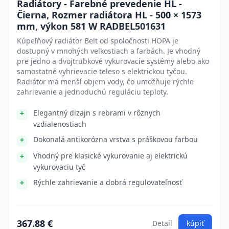
Radiátory - Farebné prevedenie HL -
Čierna, Rozmer radiátora HL - 500 × 1573
mm, výkon 581 W RADBEL501631
Kúpeľňový radiátor Belt od spoločnosti HOPA je
dostupný v mnohých veľkostiach a farbách. Je vhodný
pre jedno a dvojtrubkové vykurovacie systémy alebo ako
samostatné vyhrievacie teleso s elektrickou tyčou.
Radiátor má menší objem vody, čo umožňuje rýchle
zahrievanie a jednoduchú reguláciu teploty.
Elegantný dizajn s rebrami v rôznych
vzdialenostiach
Dokonalá antikorózna vrstva s práškovou farbou
Vhodný pre klasické vykurovanie aj elektrickú
vykurovaciu tyč
Rýchle zahrievanie a dobrá regulovateľnosť
367.88 €
Detail
kúpiť