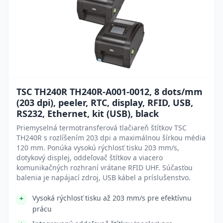
TSC TH240R TH240R-A001-0012, 8 dots/mm
(203 dpi), peeler, RTC, display, RFID, USB,
RS232, Ethernet, kit (USB), black
Priemyselná termotransferová tlačiareň štítkov TSC
TH240R s rozlíšením 203 dpi a maximálnou šírkou média
120 mm. Ponúka vysokú rýchlosť tisku 203 mm/s,
dotykový displej, oddeľovač štítkov a viacero
komunikačných rozhraní vrátane RFID UHF. Súčasťou
balenia je napájací zdroj, USB kábel a príslušenstvo.
Vysoká rýchlosť tisku až 203 mm/s pre efektívnu
prácu