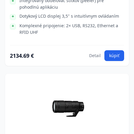
Integrovaný oddeľovač štítkov (peeler) pre
pohodlnú aplikáciu
Dotykový LCD displej 3,5" s intuitívnym ovládaním
Komplexné pripojenie: 2× USB, RS232, Ethernet a
RFID UHF
2134.69 €
Detail
kúpiť