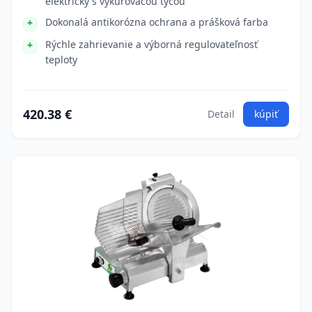
elektrický s vykurovacou tyčou
Dokonalá antikorózna ochrana a prášková farba
Rýchle zahrievanie a výborná regulovateľnosť
teploty
420.38 €
Detail
kúpiť