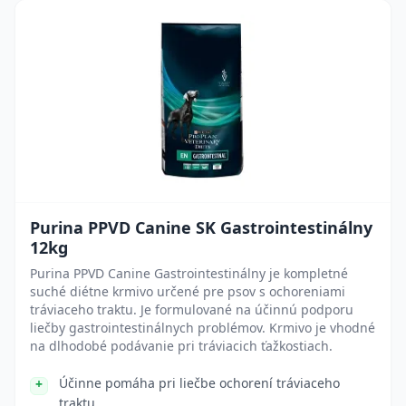
Purina PPVD Canine SK Gastrointestinálny
12kg
Purina PPVD Canine Gastrointestinálny je kompletné
suché diétne krmivo určené pre psov s ochoreniami
tráviaceho traktu. Je formulované na účinnú podporu
liečby gastrointestinálnych problémov. Krmivo je vhodné
na dlhodobé podávanie pri tráviacich ťažkostiach.
Účinne pomáha pri liečbe ochorení tráviaceho
traktu