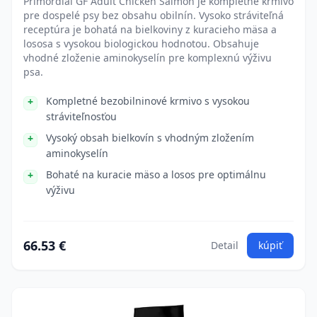
Primordial GF Adult Chicken Salmon je kompletné krmivo
pre dospelé psy bez obsahu obilnín. Vysoko stráviteľná
receptúra je bohatá na bielkoviny z kuracieho mäsa a
lososa s vysokou biologickou hodnotou. Obsahuje
vhodné zloženie aminokyselín pre komplexnú výživu
psa.
Kompletné bezobilninové krmivo s vysokou
stráviteľnosťou
Vysoký obsah bielkovín s vhodným zložením
aminokyselín
Bohaté na kuracie mäso a losos pre optimálnu
výživu
66.53 €
Detail
kúpiť