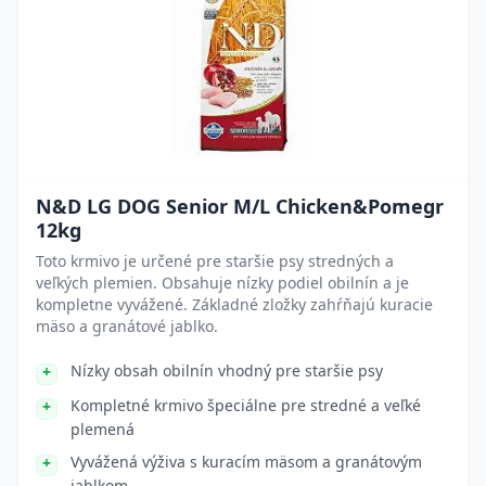
N&D LG DOG Senior M/L Chicken&Pomegr
12kg
Toto krmivo je určené pre staršie psy stredných a
veľkých plemien. Obsahuje nízky podiel obilnín a je
kompletne vyvážené. Základné zložky zahŕňajú kuracie
mäso a granátové jablko.
Nízky obsah obilnín vhodný pre staršie psy
Kompletné krmivo špeciálne pre stredné a veľké
plemená
Vyvážená výživa s kuracím mäsom a granátovým
jablkom