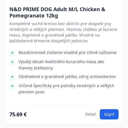
N&D PRIME DOG Adult M/L Chicken &
Pomegranate 12kg
Kompletné suché krmivo bez obilnín pre dospelé psy
stredných a veľkých plemien. Hlavnou zložkou je kuracie
mäso, doplnené o granátové jablko. Vhodné na
každodenné kŕmenie dospelých jedincov.
Bezobilninové zloženie vhodné pre citlivé zažívanie
Vysoký obsah kvalitného kuracieho mäsa ako
hlavnej bielkoviny
Obohatené o granátové jablko, zdroj antioxidantov
Určené špecificky pre potreby stredných a veľkých
plemien psov
75.69 €
Detail
kúpiť