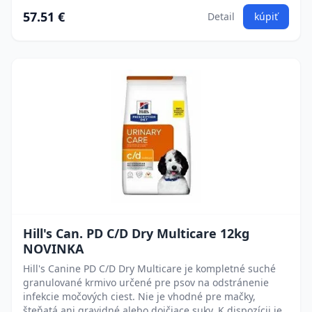
57.51 €
Detail
kúpiť
Hill's Can. PD C/D Dry Multicare 12kg
NOVINKA
Hill's Canine PD C/D Dry Multicare je kompletné suché
granulované krmivo určené pre psov na odstránenie
infekcie močových ciest. Nie je vhodné pre mačky,
šteňatá ani gravidné alebo dojčiace suky. K dispozícii je