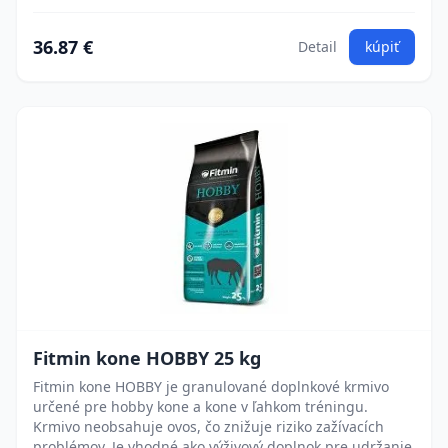
36.87 €
Detail
kúpiť
Fitmin kone HOBBY 25 kg
Fitmin kone HOBBY je granulované doplnkové krmivo
určené pre hobby kone a kone v ľahkom tréningu.
Krmivo neobsahuje ovos, čo znižuje riziko zažívacích
problémov. Je vhodné ako výživový doplnok pre udržanie