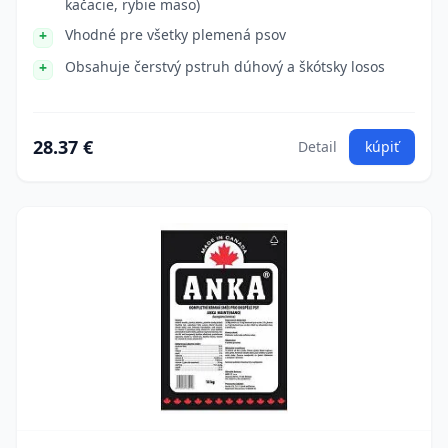
kačacie, rybie mäso)
Vhodné pre všetky plemená psov
Obsahuje čerstvý pstruh dúhový a škótsky losos
28.37 €
Detail
kúpiť