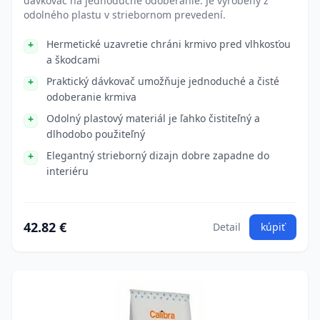
dávkovač na jednoduché odoberanie. Je vyrobený z
odolného plastu v striebornom prevedení.
Hermetické uzavretie chráni krmivo pred vlhkosťou
a škodcami
Praktický dávkovač umožňuje jednoduché a čisté
odoberanie krmiva
Odolný plastový materiál je ľahko čistiteľný a
dlhodobo použiteľný
Elegantný strieborný dizajn dobre zapadne do
interiéru
42.82 €
Detail
kúpiť