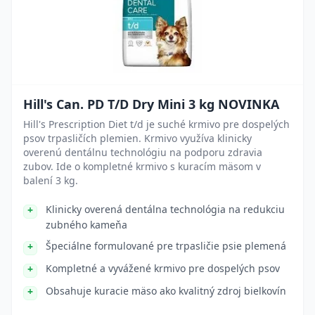
Hill's Can. PD T/D Dry Mini 3 kg NOVINKA
Hill's Prescription Diet t/d je suché krmivo pre dospelých
psov trpasličích plemien. Krmivo využíva klinicky
overenú dentálnu technológiu na podporu zdravia
zubov. Ide o kompletné krmivo s kuracím mäsom v
balení 3 kg.
Klinicky overená dentálna technológia na redukciu
zubného kameňa
Špeciálne formulované pre trpasličie psie plemená
Kompletné a vyvážené krmivo pre dospelých psov
Obsahuje kuracie mäso ako kvalitný zdroj bielkovín