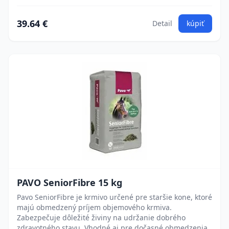
39.64 €
Detail
kúpiť
PAVO SeniorFibre 15 kg
Pavo SeniorFibre je krmivo určené pre staršie kone, ktoré
majú obmedzený príjem objemového krmiva.
Zabezpečuje dôležité živiny na udržanie dobrého
zdravotného stavu. Vhodné aj pre dočasné obmedzenia