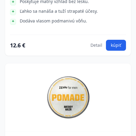
Poskytuje matný vzhľad bez lesku.
Ľahko sa nanáša a tuží strapaté účesy.
Dodáva vlasom podmanivú vôňu.
12.6 €
Detail
kúpiť