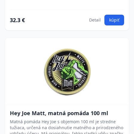
32.3 €
Detail
kúpiť
Hey Joe Matt, matná pomáda 100 ml
Matná pomáda Hey Joe s objemom 100 ml je stredne
tužiaca, určená na dosiahnutie matného a prirodzeného
vzhľadu účesu. Má originálnu, ľahko sladkú vôňu značky