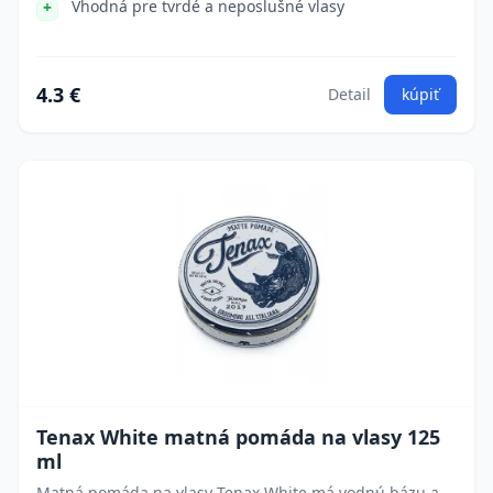
Vhodná pre tvrdé a neposlušné vlasy
4.3 €
Detail
kúpiť
Tenax White matná pomáda na vlasy 125
ml
Matná pomáda na vlasy Tenax White má vodnú bázu a