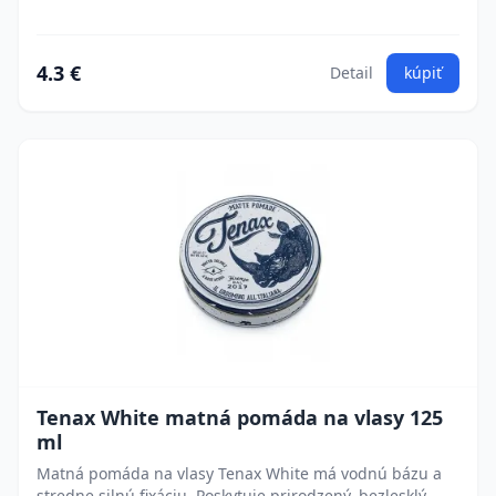
4.3 €
Detail
kúpiť
Tenax White matná pomáda na vlasy 125
ml
Matná pomáda na vlasy Tenax White má vodnú bázu a
stredne silnú fixáciu. Poskytuje prirodzený, bezlesklý