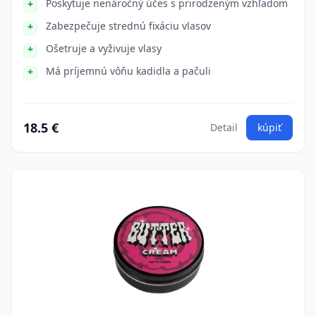
Poskytuje nenáročný účes s prirodzeným vzhľadom
Zabezpečuje strednú fixáciu vlasov
Ošetruje a vyživuje vlasy
Má príjemnú vôňu kadidla a pačuli
18.5 €
Detail
kúpiť