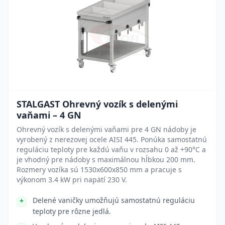
STALGAST Ohrevný vozík s delenými
vaňami – 4 GN
Ohrevný vozík s delenými vaňami pre 4 GN nádoby je
vyrobený z nerezovej ocele AISI 445. Ponúka samostatnú
reguláciu teploty pre každú vaňu v rozsahu 0 až +90°C a
je vhodný pre nádoby s maximálnou hĺbkou 200 mm.
Rozmery vozíka sú 1530x600x850 mm a pracuje s
výkonom 3.4 kW pri napätí 230 V.
Delené vaničky umožňujú samostatnú reguláciu
teploty pre rôzne jedlá.