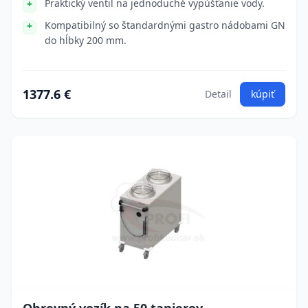
Praktický ventil na jednoduché vypúšťanie vody.
Kompatibilný so štandardnými gastro nádobami GN
do hĺbky 200 mm.
1377.6 €
Detail
kúpiť