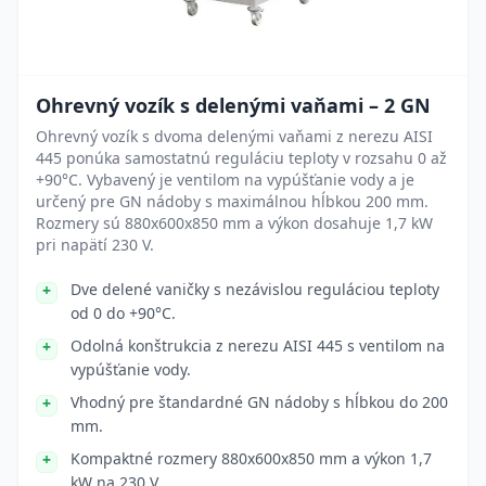
Ohrevný vozík s delenými vaňami – 2 GN
Ohrevný vozík s dvoma delenými vaňami z nerezu AISI
445 ponúka samostatnú reguláciu teploty v rozsahu 0 až
+90°C. Vybavený je ventilom na vypúšťanie vody a je
určený pre GN nádoby s maximálnou hĺbkou 200 mm.
Rozmery sú 880x600x850 mm a výkon dosahuje 1,7 kW
pri napätí 230 V.
Dve delené vaničky s nezávislou reguláciou teploty
od 0 do +90°C.
Odolná konštrukcia z nerezu AISI 445 s ventilom na
vypúšťanie vody.
Vhodný pre štandardné GN nádoby s hĺbkou do 200
mm.
Kompaktné rozmery 880x600x850 mm a výkon 1,7
kW na 230 V.