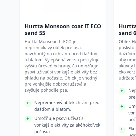
Hurtta Monsoon coat II ECO
Hurtt
sand 55
sand 
Hurtta Monsoon II ECO je
Oblek H
nepremokavý oblek pre psa,
poskytu
navrhnutý na ochranu pred dažďom
dažďom a
a blatom. Vylepšená verzia poskytuje
aby umož
vyššiu úroveň ochrany, čo umožňuje
aktivity
psovi užívať si vonkajšie aktivity bez
eko verz
ohľadu na počasie. Oblek je vhodný
udržateľ
pre vonkajšie dobrodružstvá a
zvyšuje pohodlie psa.
Nep
pre
Nepremokavý oblek chráni pred
Umo
dažďom a blatom.
von
Umožňuje psovi užívať si
poč
vonkajšie aktivity za akéhokoľvek
Eko
počasia.
udr