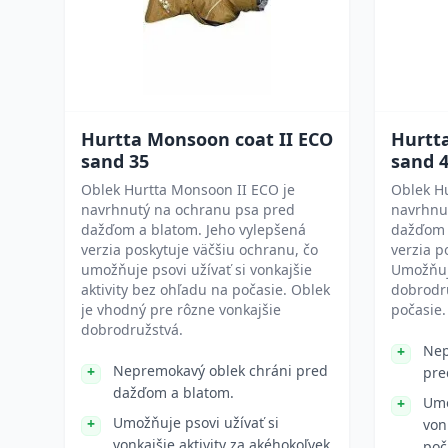
Hurtta Monsoon coat II ECO
Hurtt
sand 35
sand 
Oblek Hurtta Monsoon II ECO je
Oblek H
navrhnutý na ochranu psa pred
navrhnu
dažďom a blatom. Jeho vylepšená
dažďom 
verzia poskytuje väčšiu ochranu, čo
verzia p
umožňuje psovi užívať si vonkajšie
Umožňuje
aktivity bez ohľadu na počasie. Oblek
dobrodr
je vhodný pre rôzne vonkajšie
počasie.
dobrodružstvá.
Nep
Nepremokavý oblek chráni pred
pre
dažďom a blatom.
Umo
Umožňuje psovi užívať si
von
vonkajšie aktivity za akéhokoľvek
poč