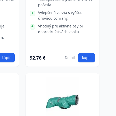
počasia.
Vylepšená verzia s vyššou
úrovňou ochrany.
uje
Vhodný pre aktívne psy pri
dobrodružstvách vonku.
ám.
92.76 €
kúpiť
Detail
kúpiť