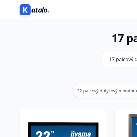
K
atalo
.
17 p
22 palcový dotykový monitor 