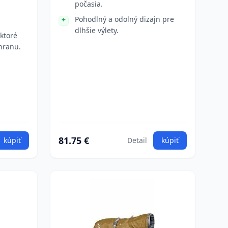
počasia.
Pohodlný a odolný dizajn pre
dlhšie výlety.
 ktoré
hranu.
81.75 €
kúpiť
Detail
kúpiť