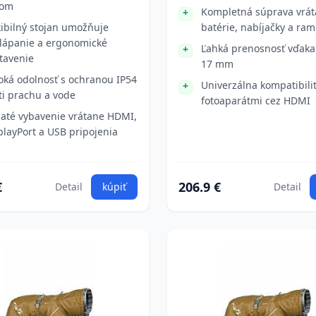
rom
Kompletná súprava vrá
xibilný stojan umožňuje
batérie, nabíjačky a ra
lápanie a ergonomické
Ľahká prenosnosť vďaka
tavenie
17 mm
oká odolnosť s ochranou IP54
Univerzálna kompatibilit
ti prachu a vode
fotoaparátmi cez HDMI
até vybavenie vrátane HDMI,
playPort a USB pripojenia
€
206.9 €
Detail
kúpiť
Detail