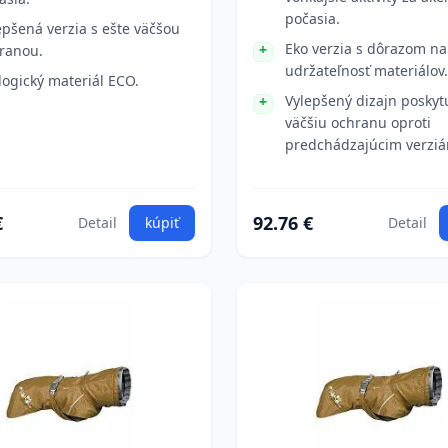
počasia.
epšená verzia s ešte väčšou
Eko verzia s dôrazom na
ranou.
udržateľnosť materiálov.
logický materiál ECO.
Vylepšený dizajn poskyt
väčšiu ochranu oproti
predchádzajúcim verzi
€
92.76 €
Detail
kúpiť
Detail