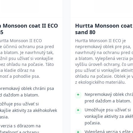
a Monsoon coat II ECO
Hurtta Monsoon coat 
65
sand 80
urtta Monsoon II ECO
Hurtta Monsoon II ECO je
je účinnú ochranu psa pred
nepremokavý oblek pre psa,
 blatom. Je navrhnutý tak,
navrhnutý na ochranu pred
nil psu užívať si vonkajšie
a blatom. Vylepšená verzia p
 bez ohľadu na počasie. Táto
vyššiu úroveň ochrany, čo u
ia kladie dôraz na
psu užívať si vonkajšie aktivi
nosť a pohodlie psa.
ohľadu na počasie. Oblek je
z ekologického materiálu.
remokavý oblek chráni psa
Nepremokavý oblek chrá
d dažďom a blatom.
pred dažďom a blatom.
žňuje psu užívať si
Umožňuje psu užívať si
kajšie aktivity za akéhokoľvek
vonkajšie aktivity za ak
asia.
počasia.
 verzia s dôrazom na
Vylepšená verzia s ešte
žateľnosť a ochranu