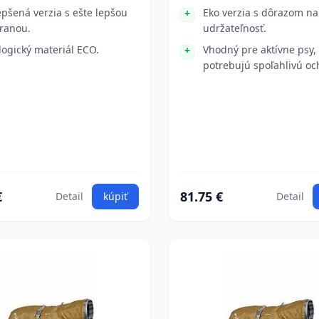
epšená verzia s ešte lepšou
Eko verzia s dôrazom na
ranou.
udržateľnosť.
logický materiál ECO.
Vhodný pre aktívne psy,
potrebujú spoľahlivú oc
€
81.75 €
Detail
kúpiť
Detail