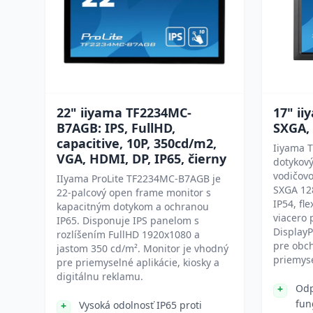
22" iiyama TF2234MC-
17" ii
B7AGB: IPS, FullHD,
SXGA, 
capacitive, 10P, 350cd/m2,
Iiyama T
VGA, HDMI, DP, IP65, čierny
dotykový
vodičovo
IIyama ProLite TF2234MC-B7AGB je
SXGA 12
22-palcový open frame monitor s
IP54, fl
kapacitným dotykom a ochranou
viacero 
IP65. Disponuje IPS panelom s
DisplayP
rozlíšením FullHD 1920x1080 a
pre obc
jastom 350 cd/m². Monitor je vhodný
priemyse
pre priemyselné aplikácie, kiosky a
digitálnu reklamu.
Odp
fun
Vysoká odolnosť IP65 proti