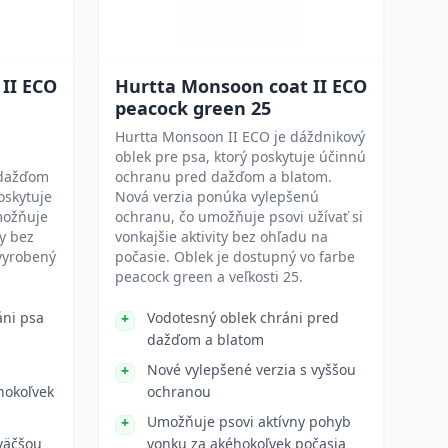
II ECO
Hurtta Monsoon coat II ECO
peacock green 25
Hurtta Monsoon II ECO je dáždnikový
oblek pre psa, ktorý poskytuje účinnú
 dažďom
ochranu pred dažďom a blatom.
oskytuje
Nová verzia ponúka vylepšenú
možňuje
ochranu, čo umožňuje psovi užívať si
ty bez
vonkajšie aktivity bez ohľadu na
 vyrobený
počasie. Oblek je dostupný vo farbe
peacock green a veľkosti 25.
ni psa
Vodotesný oblek chráni pred
dažďom a blatom
Nové vylepšené verzia s vyššou
éhokoľvek
ochranou
Umožňuje psovi aktívny pohyb
 väčšou
vonku za akéhokoľvek počasia