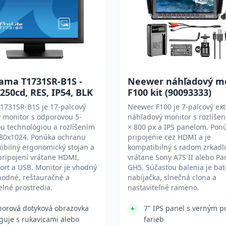
yama T1731SR-B1S -
Neewer náhľadový m
250cd, RES, IP54, BLK
F100 kit (90093333)
1731SR-B1S je 17-palcový
Neewer F100 je 7-palcový ex
 monitor s odporovou 5-
náhľadový monitor s rozlíše
u technológiou a rozlíšením
× 800 px a IPS panelom. Pon
80x1024. Ponúka ochranu
pripojenie cez HDMI a je
exibilný ergonomický stojan a
kompatibilný s radom zrkadl
pripojení vrátane HDMI,
vrátane Sony A7S II alebo Pa
ort a USB. Monitor je vhodný
GH5. Súčasťou balenia je bat
hodné, reštauračné a
nabíjačka, slnečná clona a
lné prostredia.
nastaviteľné rameno.
orová dotyková obrazovka
7" IPS panel s verným 
guje s rukavicami alebo
farieb