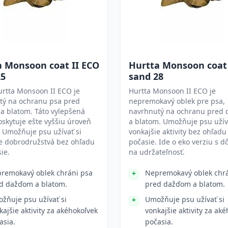
a Monsoon coat II ECO
Hurtta Monsoon coat 
25
sand 28
urtta Monsoon II ECO je
Hurtta Monsoon II ECO je
tý na ochranu psa pred
nepremokavý oblek pre psa,
a blatom. Táto vylepšená
navrhnutý na ochranu pred
oskytuje ešte vyššiu úroveň
a blatom. Umožňuje psu užív
 Umožňuje psu užívať si
vonkajšie aktivity bez ohľadu
ie dobrodružstvá bez ohľadu
počasie. Ide o eko verziu s 
ie.
na udržateľnosť.
remokavý oblek chráni psa
Nepremokavý oblek chrá
d dažďom a blatom.
pred dažďom a blatom.
žňuje psu užívať si
Umožňuje psu užívať si
kajšie aktivity za akéhokoľvek
vonkajšie aktivity za ak
asia.
počasia.