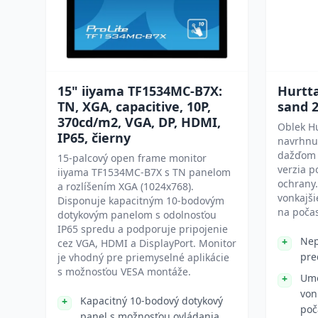
15" iiyama TF1534MC-B7X:
Hurtt
TN, XGA, capacitive, 10P,
sand 
370cd/m2, VGA, DP, HDMI,
Oblek H
IP65, čierny
navrhnu
dažďom 
15-palcový open frame monitor
verzia p
iiyama TF1534MC-B7X s TN panelom
ochrany.
a rozlíšením XGA (1024x768).
vonkajš
Disponuje kapacitným 10-bodovým
na počas
dotykovým panelom s odolnosťou
IP65 spredu a podporuje pripojenie
Nep
cez VGA, HDMI a DisplayPort. Monitor
pre
je vhodný pre priemyselné aplikácie
s možnosťou VESA montáže.
Umo
von
Kapacitný 10-bodový dotykový
poč
panel s možnosťou ovládania