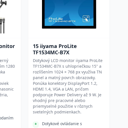
onitor
15 iiyama ProLite
TF1534MC-B7X
terný
Dotykový LCD monitor iiyama ProLite
ním 1280
TF1534MC-B7X s uhlopriečkou 15" a
úka
rozlíšením 1024 × 768 px využíva TN
panel a matný povrch obrazovky.
oviek
Ponúka konektory DisplayPort 1.2,
nasonic
HDMI 1.4, VGA a LAN, pričom
éria,
podporuje Power Delivery až 9 W. Je
vhodný pre pracovné alebo
priemyselné použitie v rôznych
svetelných podmienkach.
podaním
Dotykové ovládanie s