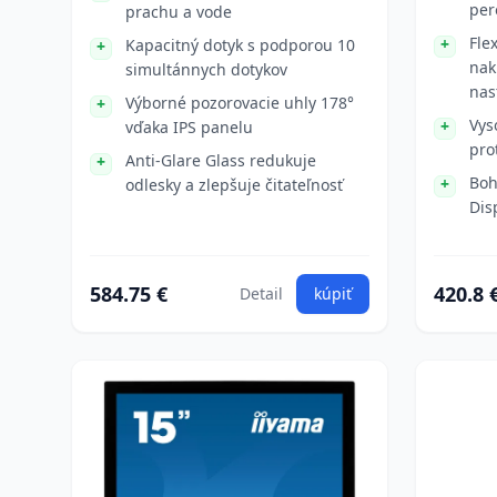
pe
prachu a vode
Fle
Kapacitný dotyk s podporou 10
nak
simultánnych dotykov
nas
Výborné pozorovacie uhly 178°
Vys
vďaka IPS panelu
pro
Anti-Glare Glass redukuje
Boh
odlesky a zlepšuje čitateľnosť
Dis
584.75 €
420.8 
Detail
kúpiť