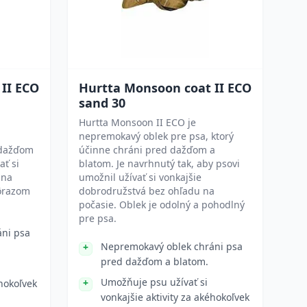
II ECO
Hurtta Monsoon coat II ECO
sand 30
Hurtta Monsoon II ECO je
nepremokavý oblek pre psa, ktorý
 dažďom
účinne chráni pred dažďom a
ať si
blatom. Je navrhnutý tak, aby psovi
 na
umožnil užívať si vonkajšie
dôrazom
dobrodružstvá bez ohľadu na
počasie. Oblek je odolný a pohodlný
pre psa.
ni psa
Nepremokavý oblek chráni psa
pred dažďom a blatom.
Umožňuje psu užívať si
éhokoľvek
vonkajšie aktivity za akéhokoľvek