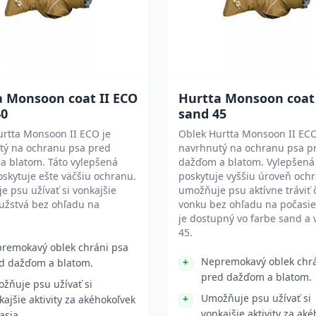
a Monsoon coat II ECO
Hurtta Monsoon coat 
40
sand 45
urtta Monsoon II ECO je
Oblek Hurtta Monsoon II ECO
tý na ochranu psa pred
navrhnutý na ochranu psa p
a blatom. Táto vylepšená
dažďom a blatom. Vylepšená 
oskytuje ešte väčšiu ochranu.
poskytuje vyššiu úroveň ochr
 psu užívať si vonkajšie
umožňuje psu aktívne tráviť 
užstvá bez ohľadu na
vonku bez ohľadu na počasie
je dostupný vo farbe sand a v
45.
remokavý oblek chráni psa
Nepremokavý oblek chrá
d dažďom a blatom.
pred dažďom a blatom.
žňuje psu užívať si
Umožňuje psu užívať si
kajšie aktivity za akéhokoľvek
vonkajšie aktivity za ak
asia.