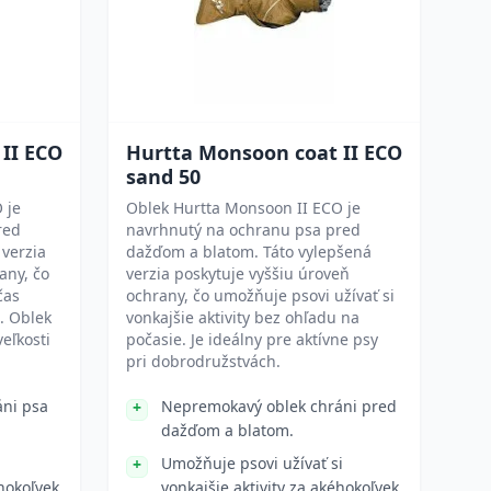
II ECO
Hurtta Monsoon coat II ECO
sand 50
 je
Oblek Hurtta Monsoon II ECO je
red
navrhnutý na ochranu psa pred
verzia
dažďom a blatom. Táto vylepšená
any, čo
verzia poskytuje vyššiu úroveň
čas
ochrany, čo umožňuje psovi užívať si
. Oblek
vonkajšie aktivity bez ohľadu na
eľkosti
počasie. Je ideálny pre aktívne psy
pri dobrodružstvách.
ni psa
Nepremokavý oblek chráni pred
dažďom a blatom.
Umožňuje psovi užívať si
éhokoľvek
vonkajšie aktivity za akéhokoľvek