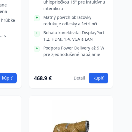
uhlopriečkou 15" pre intuitívnu
tane
interakciu
mena
Matný povrch obrazovky
 hrúbke
redukuje odlesky a šetrí oči
Bohatá konektivita: DisplayPort
a s
1.2, HDMI 1.4, VGA a LAN
Podpora Power Delivery až 9 W
pre zjednodušené napájanie
468.9 €
kúpiť
Detail
kúpiť