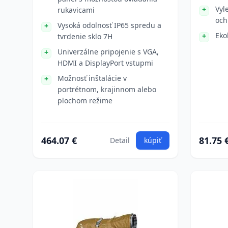
Vyl
rukavicami
och
Vysoká odolnosť IP65 spredu a
Eko
tvrdenie sklo 7H
Univerzálne pripojenie s VGA,
HDMI a DisplayPort vstupmi
Možnosť inštalácie v
portrétnom, krajinnom alebo
plochom režime
464.07 €
81.75 
Detail
kúpiť