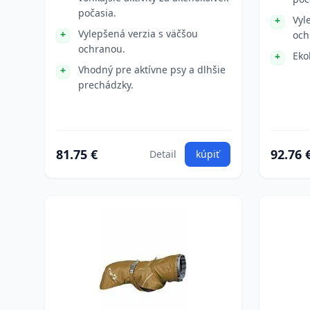
počasia.
Vyl
Vylepšená verzia s väčšou
och
ochranou.
Eko
Vhodný pre aktívne psy a dlhšie
prechádzky.
81.75 €
92.76 
Detail
kúpiť