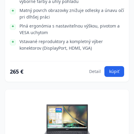
výborné farby a uhly pohľadu
Matný povrch obrazovky znižuje odlesky a únavu očí
pri dlhšej práci
Plná ergonómia s nastaviteľnou výškou, pivotom a
VESA uchytom
Vstavané reproduktory a kompletný výber
konektorov (DisplayPort, HDMI, VGA)
265 €
Detail
kúpiť