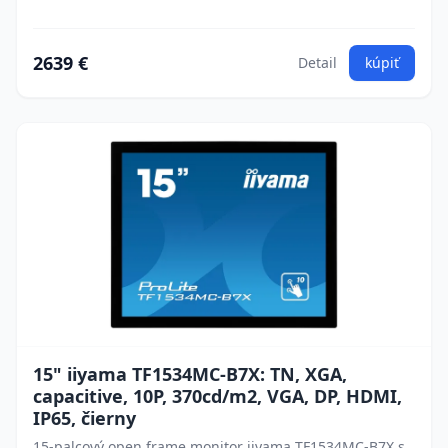
2639 €
Detail
kúpiť
15" iiyama TF1534MC-B7X: TN, XGA,
capacitive, 10P, 370cd/m2, VGA, DP, HDMI,
IP65, čierny
15-palcový open frame monitor iiyama TF1534MC-B7X s