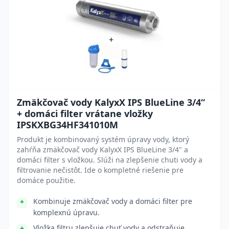
Zmäkčovač vody KalyxX IPS BlueLine 3/4“
+ domáci filter vrátane vložky
IPSKXBG34HF341010M
Produkt je kombinovaný systém úpravy vody, ktorý
zahŕňa zmäkčovač vody KalyxX IPS BlueLine 3/4" a
domáci filter s vložkou. Slúži na zlepšenie chuti vody a
filtrovanie nečistôt. Ide o kompletné riešenie pre
domáce použitie.
Kombinuje zmäkčovač vody a domáci filter pre
komplexnú úpravu.
Vložka filtru zlepšuje chuť vody a odstraňuje