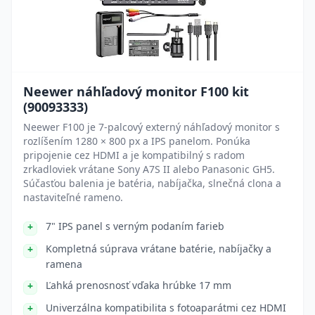
Neewer náhľadový monitor F100 kit
(90093333)
Neewer F100 je 7-palcový externý náhľadový monitor s
rozlíšením 1280 × 800 px a IPS panelom. Ponúka
pripojenie cez HDMI a je kompatibilný s radom
zrkadloviek vrátane Sony A7S II alebo Panasonic GH5.
Súčasťou balenia je batéria, nabíjačka, slnečná clona a
nastaviteľné rameno.
7" IPS panel s verným podaním farieb
Kompletná súprava vrátane batérie, nabíjačky a
ramena
Ľahká prenosnosť vďaka hrúbke 17 mm
Univerzálna kompatibilita s fotoaparátmi cez HDMI