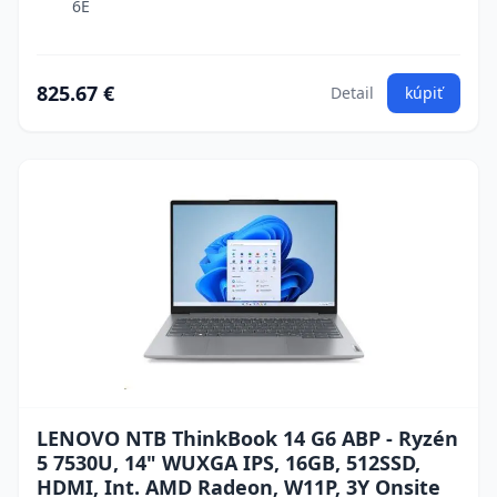
6E
825.67 €
Detail
kúpiť
LENOVO NTB ThinkBook 14 G6 ABP - Ryzén
5 7530U, 14" WUXGA IPS, 16GB, 512SSD,
HDMI, Int. AMD Radeon, W11P, 3Y Onsite