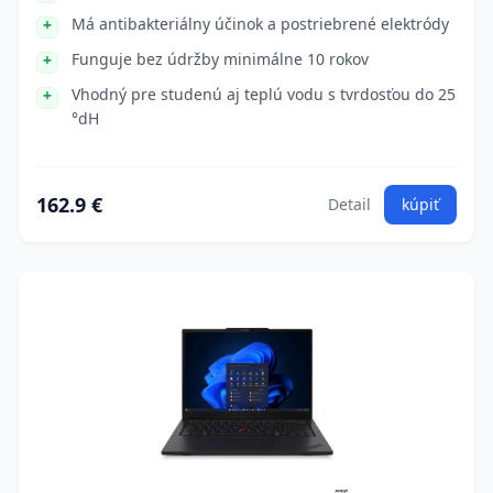
Má antibakteriálny účinok a postriebrené elektródy
Funguje bez údržby minimálne 10 rokov
Vhodný pre studenú aj teplú vodu s tvrdosťou do 25
°dH
162.9 €
Detail
kúpiť