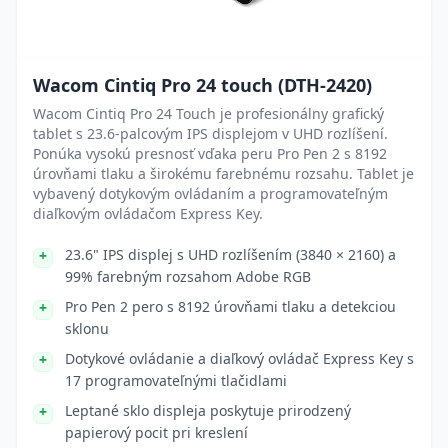
Wacom Cintiq Pro 24 touch (DTH-2420)
Wacom Cintiq Pro 24 Touch je profesionálny grafický
tablet s 23.6-palcovým IPS displejom v UHD rozlíšení.
Ponúka vysokú presnosť vďaka peru Pro Pen 2 s 8192
úrovňami tlaku a širokému farebnému rozsahu. Tablet je
vybavený dotykovým ovládaním a programovateľným
diaľkovým ovládačom Express Key.
23.6" IPS displej s UHD rozlíšením (3840 × 2160) a
99% farebným rozsahom Adobe RGB
Pro Pen 2 pero s 8192 úrovňami tlaku a detekciou
sklonu
Dotykové ovládanie a diaľkový ovládač Express Key s
17 programovateľnými tlačidlami
Leptané sklo displeja poskytuje prirodzený
papierový pocit pri kreslení