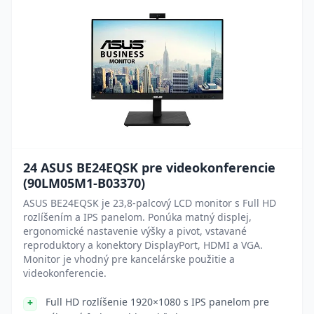
24 ASUS BE24EQSK pre videokonferencie
(90LM05M1-B03370)
ASUS BE24EQSK je 23,8-palcový LCD monitor s Full HD
rozlíšením a IPS panelom. Ponúka matný displej,
ergonomické nastavenie výšky a pivot, vstavané
reproduktory a konektory DisplayPort, HDMI a VGA.
Monitor je vhodný pre kancelárske použitie a
videokonferencie.
Full HD rozlíšenie 1920×1080 s IPS panelom pre