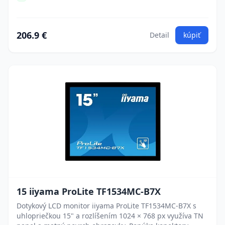
206.9 €
Detail
kúpiť
15 iiyama ProLite TF1534MC-B7X
Dotykový LCD monitor iiyama ProLite TF1534MC-B7X s
uhlopriečkou 15" a rozlíšením 1024 × 768 px využíva TN