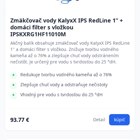
Zmäkčovač vody KalyxX IPS RedLine 1“ +
domáci filter s vložkou
IPSKXRG1HF11010M
Akčný balík obsahuje zmäkčovač vody KalyxX IPS RedLine
1" a domáci filter s vložkou. Znižuje tvorbu vodného
kameňa až o 76% a zlepšuje chuť vody odstránením
nečistôt. Je určený pre vodu s tvrdosťou do 25 °dH.
Redukuje tvorbu vodného kameňa až o 76%
Zlepšuje chuť vody a odstraňuje nečistoty
Vhodný pre vodu s tvrdosťou do 25 °dH
93.77 €
Detail
kúpiť