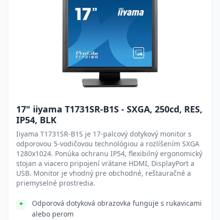
17" iiyama T1731SR-B1S - SXGA, 250cd, RES,
IP54, BLK
Iiyama T1731SR-B1S je 17-palcový dotykový monitor s
odporovou 5-vodičovou technológiou a rozlíšením SXGA
1280x1024. Ponúka ochranu IP54, flexibilný ergonomický
stojan a viacero pripojení vrátane HDMI, DisplayPort a
USB. Monitor je vhodný pre obchodné, reštauračné a
priemyselné prostredia.
Odporová dotyková obrazovka funguje s rukavicami
alebo perom