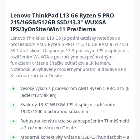
Lenovo ThinkPad L13 G6 Ryzen 5 PRO
215/16GB/512GB SSD/13.3" WUXGA
IPS/3yOnSite/Win11 Pre/čierna
Lenovo ThinkPad L13 G6 je podnikateľský notebook s
procesorom AMD Ryzen 5 PRO 215, 16 GB RAM a 512 GB
SSD úložiskom. Disponuje 13.3-palcovým IPS displejom s
rozlíšením WUXGA a pokročilými bezpečnostnými
funkciami vrátane čítačky odtlačkov a IR kamery.
Notebook je vybavený modernými portmi a dodáva sa s
3-ročnou zárukou Onsite.
Vysoký výkon s procesorom AMD Ryzen 5 PRO 215 (6
jadier/12 vlákien)
Kvalitný 13.3" WUXGA IPS displej s rozlíšením
1920x1200 a ochranou súkromia
Robustná konštrukcia so zabezpečením ThinkShield
a 3-ročnou zárukou Onsite
Moderné konektivity vrátane USB-C/Thunderbolt 4 a