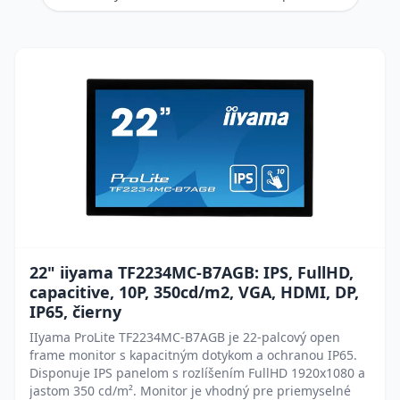
22" iiyama TF2234MC-B7AGB: IPS, FullHD,
capacitive, 10P, 350cd/m2, VGA, HDMI, DP,
IP65, čierny
IIyama ProLite TF2234MC-B7AGB je 22-palcový open
frame monitor s kapacitným dotykom a ochranou IP65.
Disponuje IPS panelom s rozlíšením FullHD 1920x1080 a
jastom 350 cd/m². Monitor je vhodný pre priemyselné