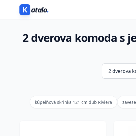
K
atalo
.
2 dverova komoda s j
kúpeľňová skrinka 121 cm dub Riviera
zavese