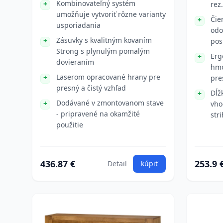
Kombinovateľný systém
rez.
umožňuje vytvoriť rôzne varianty
Čie
usporiadania
odo
Zásuvky s kvalitným kovaním
pos
Strong s plynulým pomalým
Erg
dovieraním
hmo
Laserom opracované hrany pre
pre
presný a čistý vzhľad
Dĺž
Dodávané v zmontovanom stave
vho
- pripravené na okamžité
str
použitie
436.87 €
253.9 
Detail
kúpiť