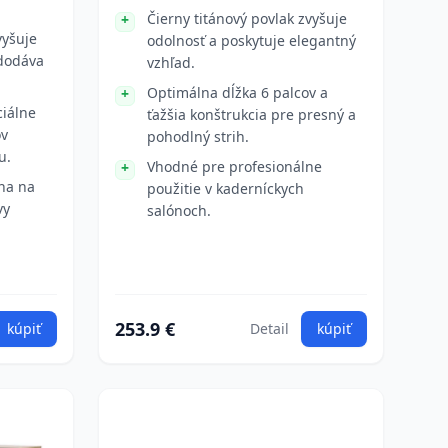
Čierny titánový povlak zvyšuje
vyšuje
odolnosť a poskytuje elegantný
 dodáva
vzhľad.
Optimálna dĺžka 6 palcov a
ciálne
ťažšia konštrukcia pre presný a
ov
pohodlný strih.
u.
Vhodné pre profesionálne
lna na
použitie v kaderníckych
vy
salónoch.
253.9 €
kúpiť
Detail
kúpiť