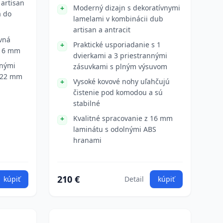
artisan
Moderný dizajn s dekoratívnymi
á do
lamelami v kombinácii dub
artisan a antracit
vná
Praktické usporiadanie s 1
 16 mm
dvierkami a 3 priestrannými
bnými
zásuvkami s plným výsuvom
 22 mm
Vysoké kovové nohy uľahčujú
čistenie pod komodou a sú
stabilné
Kvalitné spracovanie z 16 mm
laminátu s odolnými ABS
hranami
210 €
kúpiť
Detail
kúpiť