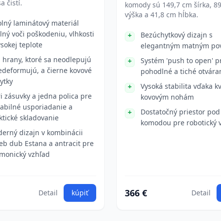
a čistí.
komody sú 149,7 cm šírka, 8
výška a 41,8 cm hĺbka.
lný laminátový materiál
lný voči poškodeniu, vlhkosti
Bezúchytkový dizajn s
ysokej teplote
elegantným matným po
 hrany, ktoré sa neodlepujú
Systém 'push to open' p
edeformujú, a čierne kovové
pohodlné a tiché otvára
ytky
Vysoká stabilita vďaka k
ri zásuvky a jedna polica pre
kovovým nohám
iabilné usporiadanie a
Dostatočný priestor pod
ktické skladovanie
komodou pre robotický 
erný dizajn v kombinácii
ieb dub Estana a antracit pre
monický vzhľad
366 €
Detail
kúpiť
Detail