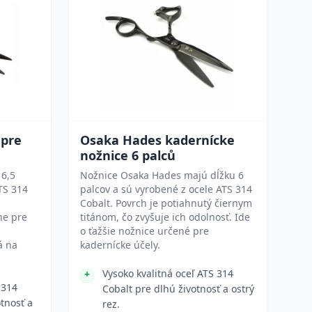
 pre
Osaka Hades kadernícke
nožnice 6 palců
 6,5
Nožnice Osaka Hades majú dĺžku 6
TS 314
palcov a sú vyrobené z ocele ATS 314
Cobalt. Povrch je potiahnutý čiernym
ne pre
titánom, čo zvyšuje ich odolnosť. Ide
o ťažšie nožnice určené pre
á na
kadernícke účely.
Vysoko kvalitná oceľ ATS 314
 314
Cobalt pre dlhú životnosť a ostrý
otnosť a
rez.