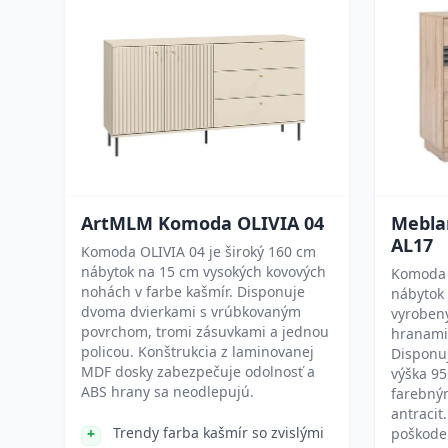
ArtMLM Komoda OLIVIA 04
Mebla
AL17
Komoda OLIVIA 04 je široký 160 cm
nábytok na 15 cm vysokých kovových
Komoda 
nohách v farbe kašmír. Disponuje
nábytok 
dvoma dvierkami s vrúbkovaným
vyroben
povrchom, tromi zásuvkami a jednou
hranami
policou. Konštrukcia z laminovanej
Disponu
MDF dosky zabezpečuje odolnosť a
výška 95
ABS hrany sa neodlepujú.
farebný
antracit
Trendy farba kašmír so zvislými
poškoden