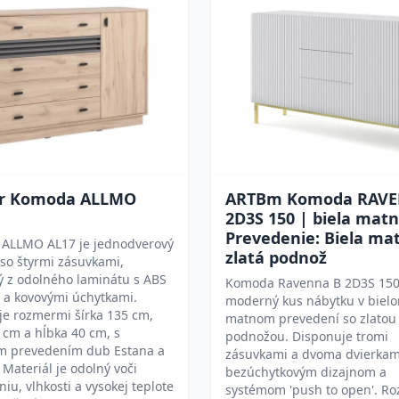
r Komoda ALLMO
ARTBm Komoda RAVE
2D3S 150 | biela mat
Prevedenie: Biela mat
ALLMO AL17 je jednodverový
zlatá podnož
so štyrmi zásuvkami,
ý z odolného laminátu s ABS
Komoda Ravenna B 2D3S 150
 a kovovými úchytkami.
moderný kus nábytku v biel
je rozmermi šírka 135 cm,
matnom prevedení so zlatou
 cm a hĺbka 40 cm, s
podnožou. Disponuje tromi
m prevedením dub Estana a
zásuvkami a dvoma dvierkam
. Materiál je odolný voči
bezúchytkovým dizajnom a
iu, vlhkosti a vysokej teplote
systémom 'push to open'. R