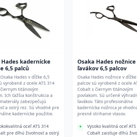
 Hades kadernícke
Osaka Hades nožnice
e 6,5 palců
ľavákov 6,5 palcov
Osaka Hades v dĺžke 6,5
Osaka Hades nožnice v dĺžke
ú vyrobené z ocele ATS 314
palcov sú vyrobené z ocele A
 čiernym titánovým
Cobalt s čiernym titánovým
. Ich ťažšia konštrukcia a
povlakom. Sú určené výhrad
 materiály zabezpečujú
ľavákov. Táto profesionálna
osť a ostrý rez. Sú vhodné pre
kadernícka nožnica je vhodn
nálne kadernícke použitie.
presné strihanie vlasov.
okokvalitná oceľ ATS 314
Vysoko kvalitná oceľ ATS
alt pre dlhú životnosť a ostrý
Cobalt zaisťuje dlhú živ