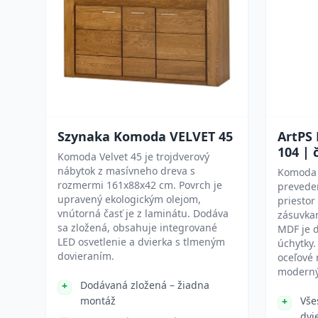
Szynaka Komoda VELVET 45
ArtPS
104 | 
Komoda Velvet 45 je trojdverový
nábytok z masívneho dreva s
Komoda 
rozmermi 161x88x42 cm. Povrch je
preveden
upravený ekologickým olejom,
priestor
vnútorná časť je z laminátu. Dodáva
zásuvkam
sa zložená, obsahuje integrované
MDF je d
LED osvetlenie a dvierka s tlmeným
úchytky
dovieraním.
oceľové 
moderný
Dodávaná zložená – žiadna
montáž
Vše
dvi