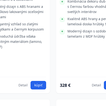
Kombinácia dekoru dub 
lný dizajn s ABS hranami a
s čiernou farbou vhodn
škovo lakovanými oceľovými
svetlých interiérov
hami
Kvalitné ABS hrany a pe
gantný vzhľad so zlatými
lamelová doska hrúbky
ytkami a čiernym korpusom
Moderný dizajn s ozdo
noduchá údržba vďaka
lamelami z MDF hrúbky
litným materiálom (lamino,
F)
328 €
Detail
kúpiť
Detail