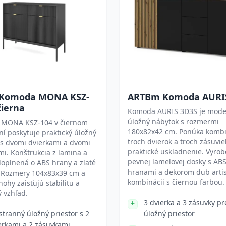
 Komoda MONA KSZ-
ARTBm Komoda AURI
čierna
Komoda AURIS 3D3S je mode
úložný nábytok s rozmermi
MONA KSZ-104 v čiernom
180x82x42 cm. Ponúka komb
í poskytuje praktický úložný
troch dvierok a troch zásuvie
 s dvomi dvierkami a dvomi
praktické uskladnenie. Vyrob
i. Konštrukcia z lamina a
pevnej lamelovej dosky s AB
oplnená o ABS hrany a zlaté
hranami a dekorom dub arti
. Rozmery 104x83x39 cm a
kombinácii s čiernou farbou.
nohy zaisťujú stabilitu a
 vzhľad.
3 dvierka a 3 zásuvky pr
stranný úložný priestor s 2
úložný priestor
erkami a 2 zásuvkami