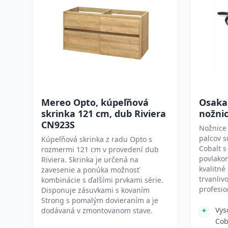
Mereo Opto, kúpeľňová
Osaka
skrinka 121 cm, dub Riviera
nožnic
CN923S
Nožnice 
palcov s
Kúpeľňová skrinka z radu Opto s
Cobalt s
rozmermi 121 cm v provedení dub
povlakom
Riviera. Skrinka je určená na
kvalitné
zavesenie a ponúka možnosť
trvanliv
kombinácie s ďalšími prvkami série.
profesio
Disponuje zásuvkami s kovaním
Strong s pomalým dovieraním a je
Vys
dodávaná v zmontovanom stave.
Cob