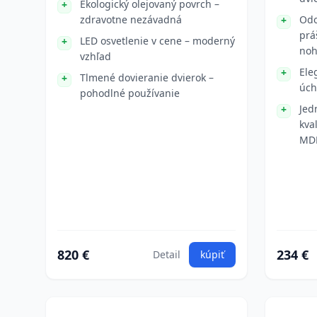
Ekologický olejovaný povrch –
zdravotne nezávadná
Odo
prá
LED osvetlenie v cene – moderný
no
vzhľad
Ele
Tlmené dovieranie dvierok –
úch
pohodlné používanie
Jed
kva
MD
820 €
234 €
Detail
kúpiť