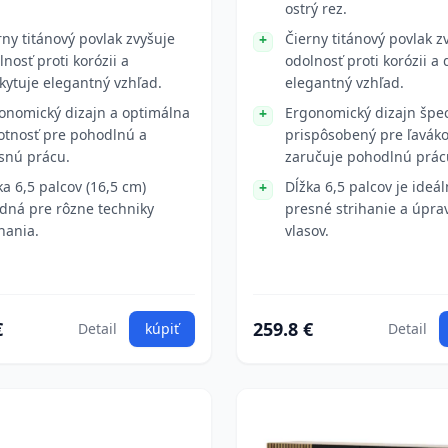
ostrý rez.
rny titánový povlak zvyšuje
Čierny titánový povlak z
lnosť proti korózii a
odolnosť proti korózii a
kytuje elegantný vzhľad.
elegantný vzhľad.
onomický dizajn a optimálna
Ergonomický dizajn špe
tnosť pre pohodlnú a
prispôsobený pre ľavák
snú prácu.
zaručuje pohodlnú prác
ka 6,5 palcov (16,5 cm)
Dĺžka 6,5 palcov je ideá
dná pre rôzne techniky
presné strihanie a úpra
ihania.
vlasov.
€
259.8 €
Detail
kúpiť
Detail