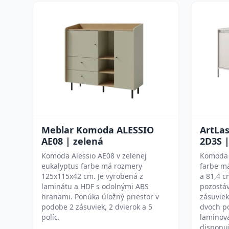
Meblar Komoda ALESSIO
ArtLa
AE08 | zelená
2D3S 
Komoda Alessio AE08 v zelenej
Komoda 
eukalyptus farbe má rozmery
farbe má
125x115x42 cm. Je vyrobená z
a 81,4 c
laminátu a HDF s odolnými ABS
pozostáv
hranami. Ponúka úložný priestor v
zásuvie
podobe 2 zásuviek, 2 dvierok a 5
dvoch po
políc.
laminov
disponu