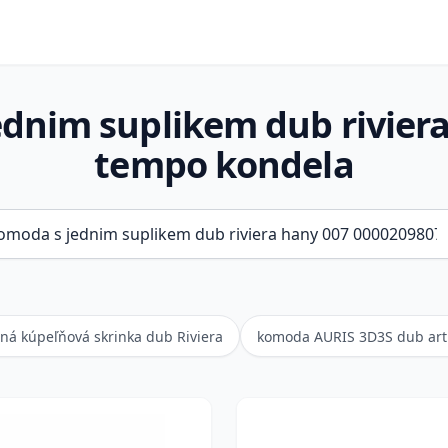
ednim suplikem dub rivier
tempo kondela
ná kúpeľňová skrinka dub Riviera
komoda AURIS 3D3S dub arti