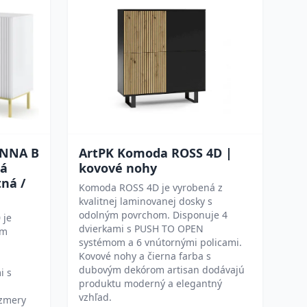
NNA B
ArtPK Komoda ROSS 4D |
ná
kovové nohy
ná /
Komoda ROSS 4D je vyrobená z
kvalitnej laminovanej dosky s
odolným povrchom. Disponuje 4
 je
dvierkami s PUSH TO OPEN
om
systémom a 6 vnútornými policami.
Kovové nohy a čierna farba s
dubovým dekórom artisan dodávajú
i s
produktu moderný a elegantný
vzhľad.
ozmery