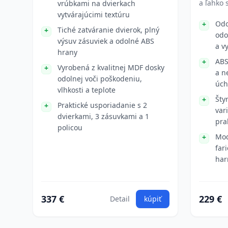
a ľahko s
vrúbkami na dvierkach
vytvárajúcimi textúru
Odo
Tiché zatváranie dvierok, plný
odo
výsuv zásuviek a odolné ABS
a v
hrany
ABS
Vyrobená z kvalitnej MDF dosky
a n
odolnej voči poškodeniu,
úch
vlhkosti a teplote
Šty
Praktické usporiadanie s 2
var
dvierkami, 3 zásuvkami a 1
pra
policou
Mod
far
har
337 €
229 €
Detail
kúpiť