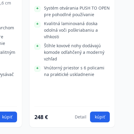
9,6 cm
Systém otvárania PUSH TO OPEN
pre pohodlné používanie
Kvalitná laminovaná doska
vrchom
odolná voči poškriabaniu a
re
vlhkosti
nie
Štíhle kovové nohy dodávajú
valitným
komode odľahčený a moderný
vzhľad
Vnútorný priestor s 6 policami
vysávač
na praktické uskladnenie
248 €
kúpiť
Detail
kúpiť