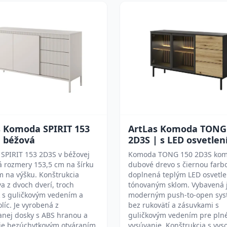
s Komoda SPIRIT 153
ArtLas Komoda TONG
| béžová
2D3S | s LED osvetle
SPIRIT 153 2D3S v béžovej
Komoda TONG 150 2D3S kom
 rozmery 153,5 cm na šírku
dubové drevo s čiernou farbo
m na výšku. Konštrukcia
doplnená teplým LED osvetl
a z dvoch dverí, troch
tónovaným sklom. Vybavená 
k s guličkovým vedením a
moderným push-to-open sy
líc. Je vyrobená z
bez rukovätí a zásuvkami s
anej dosky s ABS hranou a
guličkovým vedením pre pln
je bezúchytkovým otváraním
vysúvanie. Konštrukcia s vys