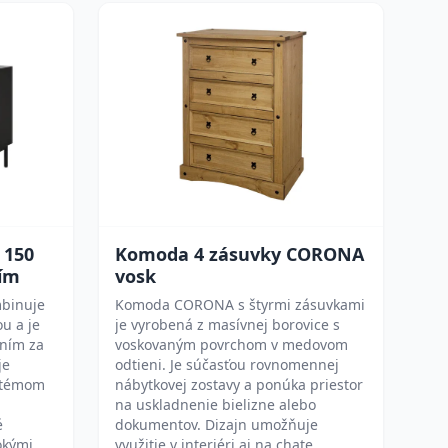
 150
Komoda 4 zásuvky CORONA
ním
vosk
binuje
Komoda CORONA s štyrmi zásuvkami
u a je
je vyrobená z masívnej borovice s
ením za
voskovaným povrchom v medovom
je
odtieni. Je súčasťou rovnomennej
stémom
nábytkovej zostavy a ponúka priestor
na uskladnenie bielizne alebo
é
dokumentov. Dizajn umožňuje
okými
využitie v interiéri aj na chate.