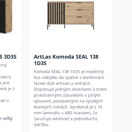
S 3D3S
ArtLas Komoda SEAL 138
1D3S
rný
Komoda SEAL 138 1D3S je moderný
ináciu
kus nábytku do spálne v kombinácii
k pre
farieb dub artisan a antracit.
ená je z
Disponuje jednými dvierkami a tromi
S
priestrannými zásuvkami s plným
san v
výsuvom, postavenými na vysokých
kovových nohách. Vyrobená je z 16
mm laminátu s ABS hranami, čo
e veľký
zaručuje odolnosť a jednoduchú
údržbu.