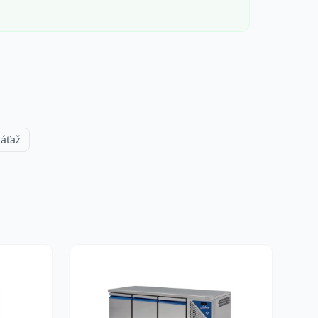
záťaž