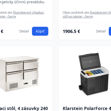
rgeticky účinnú prevádzku.
dobné ako
Štvordverový chladiaci
Objav podobné ako
Dvojdverový ch
poje - čierny
stôl na nápoje - čierny
 €
1906.5 €
Detail
kúpiť
Detail
aci stôl, 4 zásuvky 240
Klarstein PolarForce 