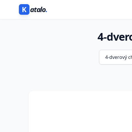
K
atalo
.
4-dvero