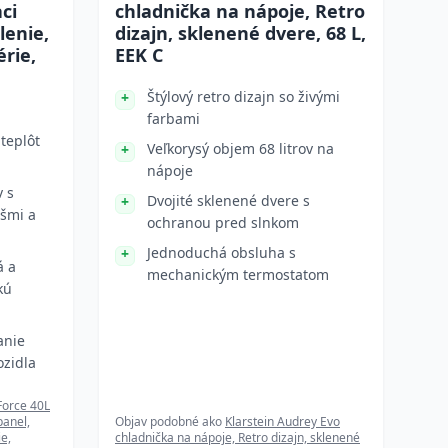
ci
chladnička na nápoje, Retro
lenie,
dizajn, sklenené dvere, 68 L,
érie,
EEK C
Štýlový retro dizajn so živými
farbami
teplôt
Veľkorysý objem 68 litrov na
nápoje
v s
Dvojité sklenené dvere s
šmi a
ochranou pred slnkom
Jednoduchá obsluha s
á a
mechanickým termostatom
kú
anie
ozidla
Force 40L
panel,
Objav podobné ako
Klarstein Audrey Evo
ie,
chladnička na nápoje, Retro dizajn, sklenené