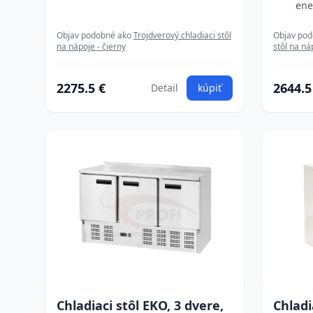
ene
Objav podobné ako
Trojdverový chladiaci stôl
Objav po
na nápoje - čierny
stôl na ná
2275.5 €
2644.5
Detail
kúpiť
Chladiaci stôl EKO, 3 dvere,
Chladi