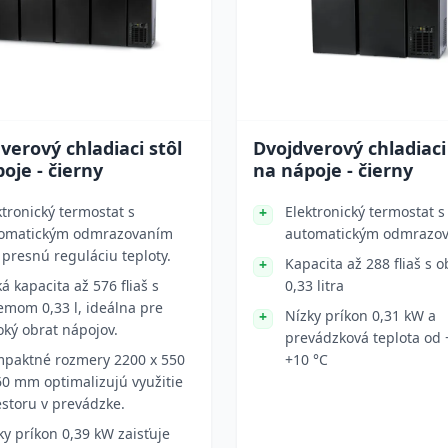
verový chladiaci stôl
Dvojdverový chladiaci
oje - čierny
na nápoje - čierny
ktronický termostat s
Elektronický termostat s
omatickým odmrazovaním
automatickým odmrazo
 presnú reguláciu teploty.
Kapacita až 288 fliaš s
ká kapacita až 576 fliaš s
0,33 litra
emom 0,33 l, ideálna pre
Nízky príkon 0,31 kW a
oký obrat nápojov.
prevádzková teplota od 
paktné rozmery 2200 x 550
+10 °C
60 mm optimalizujú využitie
estoru v prevádzke.
ky príkon 0,39 kW zaisťuje