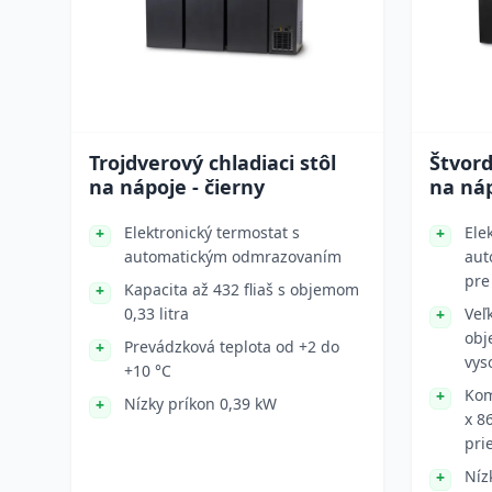
Trojdverový chladiaci stôl
Štvord
na nápoje - čierny
na náp
Elektronický termostat s
Ele
automatickým odmrazovaním
aut
pre
Kapacita až 432 fliaš s objemom
0,33 litra
Veľ
obj
Prevádzková teplota od +2 do
vys
+10 °C
Kom
Nízky príkon 0,39 kW
x 8
pri
Níz