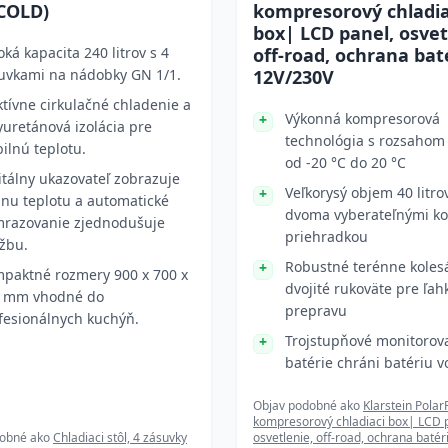
RCOLD)
kompresorový chladia
box| LCD panel, osvet
oká kapacita 240 litrov s 4
off-road, ochrana bat
uvkami na nádobky GN 1/1.
12V/230V
ktívne cirkulačné chladenie a
Výkonná kompresorová
yuretánová izolácia pre
technológia s rozsahom 
bilnú teplotu.
od -20 °C do 20 °C
itálny ukazovateľ zobrazuje
Veľkorysý objem 40 litro
lnu teplotu a automatické
dvoma vyberateľnými ko
razovanie zjednodušuje
priehradkou
žbu.
Robustné terénne koles
paktné rozmery 900 x 700 x
dvojité rukoväte pre ľah
 mm vhodné do
prepravu
fesionálnych kuchýň.
Trojstupňové monitorov
batérie chráni batériu v
Objav podobné ako
Klarstein Polar
kompresorový chladiaci box| LCD 
dobné ako
Chladiaci stôl, 4 zásuvky
osvetlenie, off-road, ochrana batér