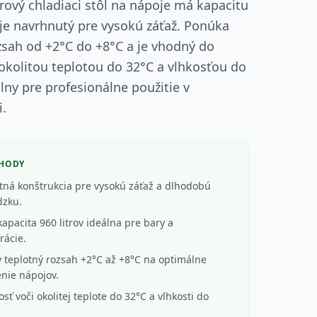
rový chladiaci stôl na nápoje má kapacitu
a je navrhnutý pre vysokú záťaž. Ponúka
zsah od +2°C do +8°C a je vhodný do
 okolitou teplotou do 32°C a vlhkosťou do
álny pre profesionálne použitie v
.
ÝHODY
ná konštrukcia pre vysokú záťaž a dlhodobú
dzku.
kapacita 960 litrov ideálna pre bary a
rácie.
 teplotný rozsah +2°C až +8°C na optimálne
nie nápojov.
sť voči okolitej teplote do 32°C a vlhkosti do