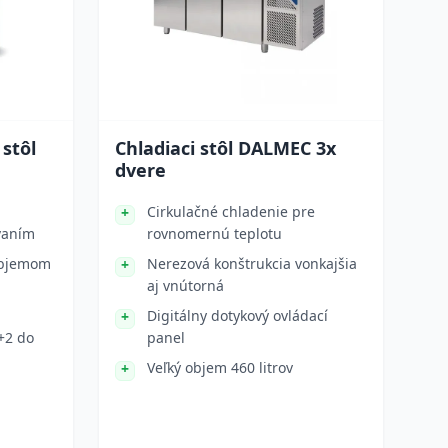
 stôl
Chladiaci stôl DALMEC 3x
dvere
Cirkulačné chladenie pre
vaním
rovnomernú teplotu
 objemom
Nerezová konštrukcia vonkajšia
aj vnútorná
Digitálny dotykový ovládací
+2 do
panel
Veľký objem 460 litrov