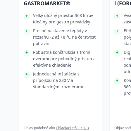
GASTROMARKET®
l (FO
Veľký úložný priestor 368 litrov
Vys
ideálny pre gastro prevádzky.
zás
Presné nastavenie teploty v
Efe
rozsahu -2 až +8 °C na čerstvosť
pol
potravín.
sta
Robustná konštrukcia s tromi
Dig
dverami pre pohodlný prístup a
reá
efektívne chladenie.
odm
údr
Jednoduchá inštalácia s
prípojkou na 230 V a
Kom
štandardnými rozmerami.
880
pro
Objav podobné ako
Chladiaci stôl EKO, 3
Objav po