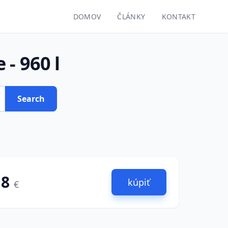
DOMOV
ČLÁNKY
KONTAKT
 - 960 l
Search
.8
kúpiť
€