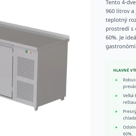
Tento 4-dve
960 litrov 
teplotný ro
prostredí s
60%. Je ide
gastronómii
HLAVNÉ V
Robust
prevá
Veľká 
reštau
Presný
chlade
Odolno
60%.