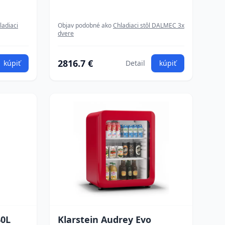
ladiaci
Objav podobné ako
Chladiaci stôl DALMEC 3x
dvere
2816.7 €
kúpiť
Detail
kúpiť
40L
Klarstein Audrey Evo