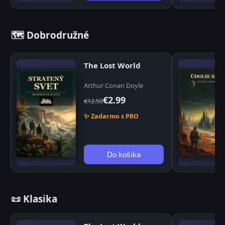
🗺️ Dobrodružné
The Lost World
Arthur Conan Doyle
€2.99
€12.50
✨ Zadarmo s PRO
Do košíka
📜 Klasika