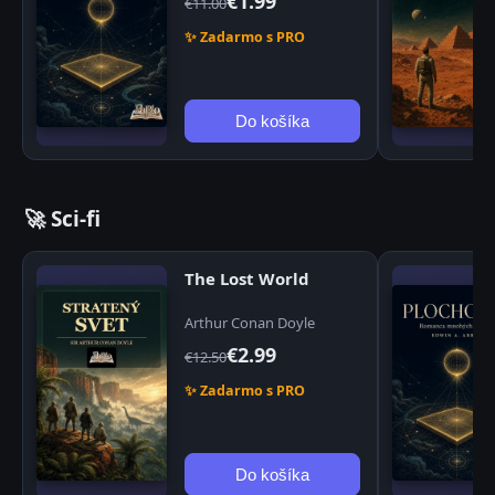
€1.99
€11.00
✨ Zadarmo s PRO
Do košíka
🚀 Sci-fi
The Lost World
Arthur Conan Doyle
€2.99
€12.50
✨ Zadarmo s PRO
Do košíka