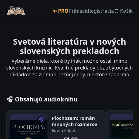
✨ PRO
Prihlásiť
Registrácia
🛒 Košík
Svetová literatúra v nových
slovenských prekladoch
Vyberáme diela, ktoré by inak možno ostali mimo
slovenských knižníc. Kvalitné preklady bez zbytočných
nákladov: za zlomok bežnej ceny, niektoré zadarmo.
🎧 Obsahujú audioknihu
Plochozem: román
🎧
mnohých rozmerov
Edwin Abbott