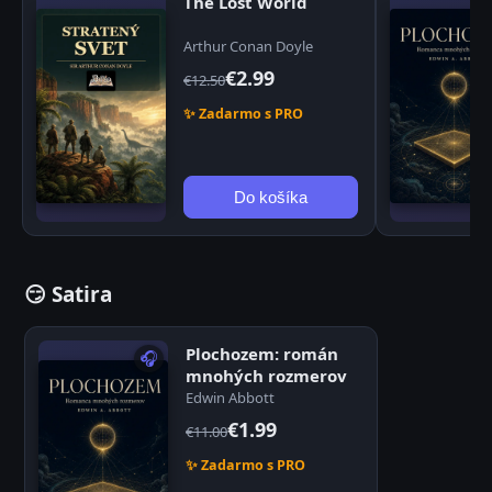
The Lost World
Arthur Conan Doyle
€2.99
€12.50
✨ Zadarmo s PRO
Do košíka
😏 Satira
Plochozem: román
🎧
mnohých rozmerov
Edwin Abbott
€1.99
€11.00
✨ Zadarmo s PRO