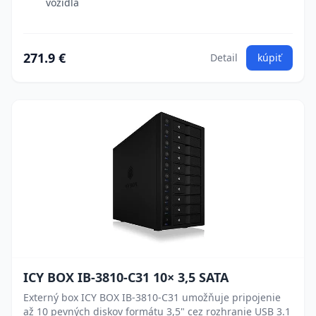
vozidla
271.9 €
Detail
kúpiť
ICY BOX IB-3810-C31 10× 3,5 SATA
Externý box ICY BOX IB-3810-C31 umožňuje pripojenie
až 10 pevných diskov formátu 3,5" cez rozhranie USB 3.1