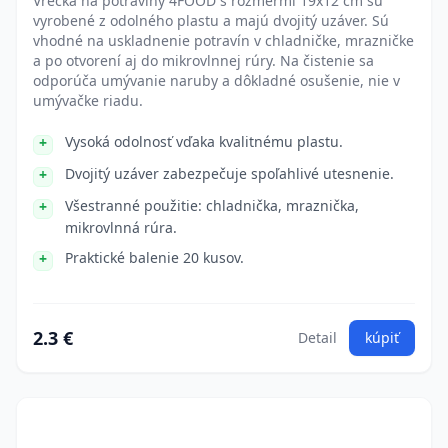
Vrecká na potraviny 4FOOD s rozmermi 19x12 cm sú
vyrobené z odolného plastu a majú dvojitý uzáver. Sú
vhodné na uskladnenie potravín v chladničke, mrazničke
a po otvorení aj do mikrovlnnej rúry. Na čistenie sa
odporúča umývanie naruby a dôkladné osušenie, nie v
umývačke riadu.
Vysoká odolnosť vďaka kvalitnému plastu.
Dvojitý uzáver zabezpečuje spoľahlivé utesnenie.
Všestranné použitie: chladnička, mraznička,
mikrovlnná rúra.
Praktické balenie 20 kusov.
2.3 €
Detail
kúpiť