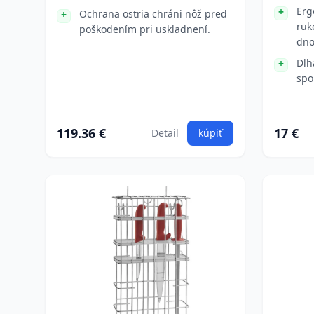
Erg
Ochrana ostria chráni nôž pred
ruk
poškodením pri uskladnení.
dn
Dlh
spo
119.36 €
17 €
Detail
kúpiť