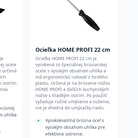
Ocieľka HOME PROFI 22 cm
je
Ocieľka HOME PROFI 22 cm je
ej ocele
vyrobená zo špeciálnej brúsiarskej
e určená
ocele s vysokým obsahom uhlíka a
ých
má ergonomickú rukoväť z tvrdého
 ostrím.
plastu. Určená je na brúsenie nožov
čnou
HOME PROFI a ďalších kuchynských
nožov s hladkým ostrím. Po použití
vyžaduje ručné umývanie a sušenie,
nie je vhodná do umývačky riadu.
brúsnej
m uhlíka
Vysokokvalitná brúsna oceľ s
vysokým obsahom uhlíka pre
a
efektívne ostrenie.