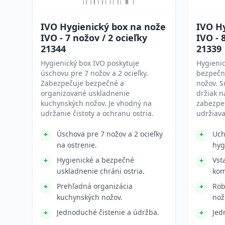
IVO Hygienický box na nože
IVO H
IVO - 7 nožov / 2 ocieľky
IVO - 
21344
21339
Hygienický box IVO poskytuje
Hygienic
úschovu pre 7 nožov a 2 ocieľky.
bezpečn
Zabezpečuje bezpečné a
nožov. S
organizované uskladnenie
držiak n
kuchynských nožov. Je vhodný na
zabezpeč
udržanie čistoty a ochranu ostria.
udržiava
Úschova pre 7 nožov a 2 ocieľky
Uch
na ostrenie.
hyg
Hygienické a bezpečné
Vst
uskladnenie chráni ostria.
kom
Prehľadná organizácia
Rob
kuchynských nožov.
nož
Jednoduché čistenie a údržba.
Jed