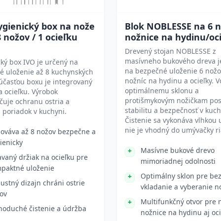
ygienický box na nože
Blok NOBLESSE na 6 n
8 nožov / 1 ocieľku
nožnice na hydinu/oc
Drevený stojan NOBLESSE z
masívneho bukového dreva j
ký box IVO je určený na
na bezpečné uloženie 6 nožo
é uloženie až 8 kuchynských
nožníc na hydinu a ocieľky. 
účasťou boxu je integrovaný
optimálnemu sklonu a
a ocieľku. Výrobok
protišmykovým nožičkam pos
uje ochranu ostria a
stabilitu a bezpečnosť v kuch
 poriadok v kuchyni.
Čistenie sa vykonáva vlhkou 
nie je vhodný do umývačky r
ováva až 8 nožov bezpečne a
ienicky
Masívne bukové drevo
avaný držiak na ocieľku pre
mimoriadnej odolnosti
paktné uloženie
Optimálny sklon pre be
ustný dizajn chráni ostrie
vkladanie a vyberanie n
ov
Multifunkčný otvor pre 
noduché čistenie a údržba
nožnice na hydinu aj oc