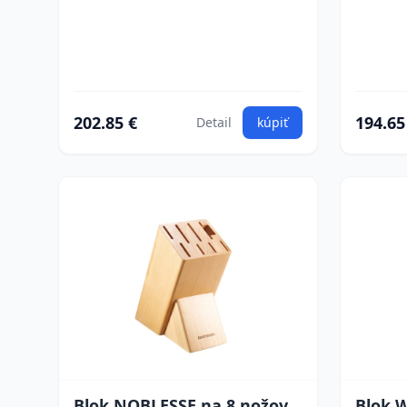
202.85 €
194.65
Detail
kúpiť
Blok NOBLESSE na 8 nožov,
Blok 