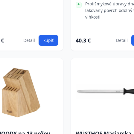
Protišmykové úpravy dn
lakovaný povrch odolný 
vlhkosti
 €
40.3 €
Detail
kúpiť
Detail
WOODY na 13 nožov,
WÜSTHOF Mäsiarska