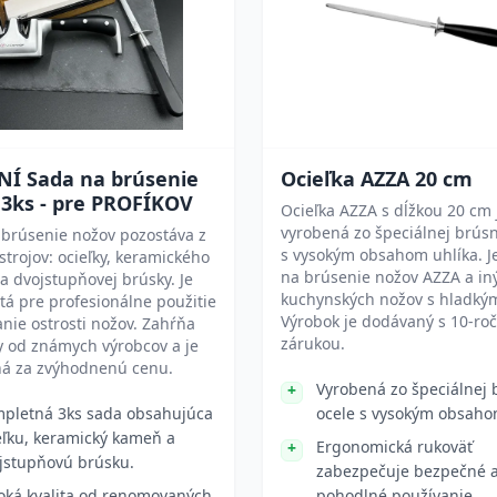
NÍ Sada na brúsenie
Ocieľka AZZA 20 cm
 3ks - pre PROFÍKOV
Ocieľka AZZA s dĺžkou 20 cm 
vyrobená zo špeciálnej brúsn
 brúsenie nožov pozostáva z
s vysokým obsahom uhlíka. J
strojov: ocieľky, keramického
na brúsenie nožov AZZA a in
 dvojstupňovej brúsky. Je
kuchynských nožov s hladkým
á pre profesionálne použitie
Výrobok je dodávaný s 10-ro
nie ostrosti nožov. Zahŕňa
zárukou.
y od známych výrobcov a je
á za zvýhodnenú cenu.
Vyrobená zo špeciálnej 
pletná 3ks sada obsahujúca
ocele s vysokým obsaho
eľku, keramický kameň a
Ergonomická rukoväť
jstupňovú brúsku.
zabezpečuje bezpečné 
oká kvalita od renomovaných
pohodlné používanie