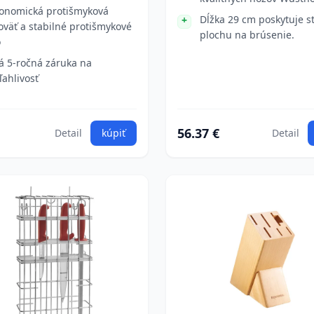
onomická protišmyková
Dĺžka 29 cm poskytuje s
oväť a stabilné protišmykové
plochu na brúsenie.
o
á 5-ročná záruka na
ľahlivosť
56.37 €
Detail
kúpiť
Detail