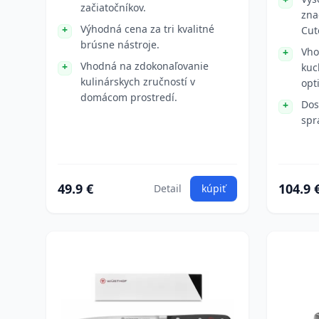
začiatočníkov.
zna
Výhodná cena za tri kvalitné
Cut
brúsne nástroje.
Vho
Vhodná na zdokonaľovanie
kuc
kulinárskych zručností v
opt
domácom prostredí.
Dos
spr
49.9 €
104.9 
Detail
kúpiť