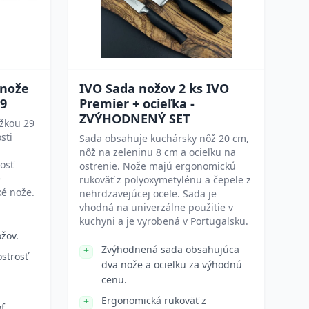
 nože
IVO Sada nožov 2 ks IVO
29
Premier + ocieľka -
ZVÝHODNENÝ SET
ĺžkou 29
sti
Sada obsahuje kuchársky nôž 20 cm,
nôž na zeleninu 8 cm a ocieľku na
osť
ostrenie. Nože majú ergonomickú
e
rukoväť z polyoxymetylénu a čepele z
ké nože.
nehrdzavejúcej ocele. Sada je
vhodná na univerzálne použitie v
kuchyni a je vyrobená v Portugalsku.
žov.
Zvýhodnená sada obsahujúca
strosť
dva nože a ocieľku za výhodnú
cenu.
Ergonomická rukoväť z
f.