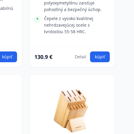
polyoxymetylénu zaisťuje
tabilnú
pohodlný a bezpečný úchop.
Čepele z vysoko kvalitnej
nehrdzavejúcej ocele s
tvrdosťou 55-58 HRC.
130.9 €
kúpiť
Detail
kúpiť