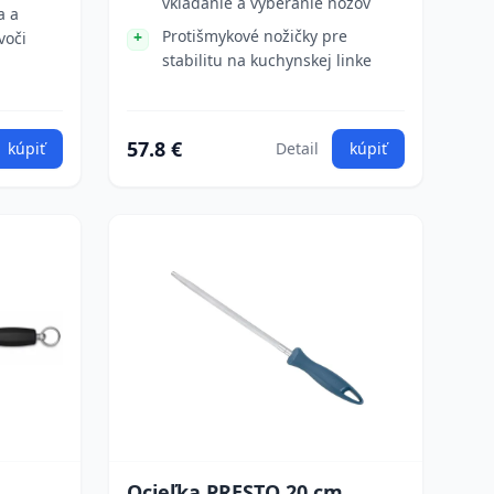
vkladanie a vyberanie nožov
a a
Protišmykové nožičky pre
voči
stabilitu na kuchynskej linke
57.8 €
kúpiť
Detail
kúpiť
Ocieľka PRESTO 20 cm