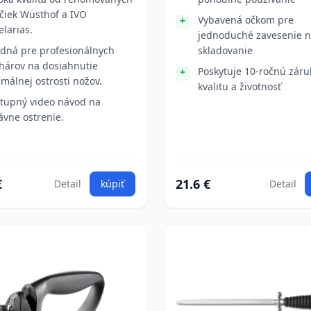
čiek Wüsthof a IVO
Vybavená očkom pre
elarias.
jednoduché zavesenie 
dná pre profesionálnych
skladovanie
hárov na dosiahnutie
Poskytuje 10-ročnú záru
imálnej ostrosti nožov.
kvalitu a životnosť
tupný video návod na
ávne ostrenie.
€
21.6 €
Detail
kúpiť
Detail