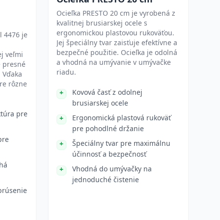
Ocieľka PRESTO 20 cm je vyrobená z
kvalitnej brusiarskej ocele s
ergonomickou plastovou rukoväťou.
 4476 je
Jej špeciálny tvar zaisťuje efektívne a
bezpečné použitie. Ocieľka je odolná
j veľmi
a vhodná na umývanie v umývačke
e presné
riadu.
. Vďaka
re rôzne
Kovová časť z odolnej
brusiarskej ocele
ktúra pre
Ergonomická plastová rukoväť
pre pohodlné držanie
pre
Špeciálny tvar pre maximálnu
účinnosť a bezpečnosť
lhá
Vhodná do umývačky na
jednoduché čistenie
brúsenie