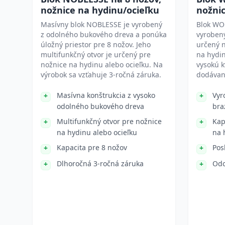
nožnice na hydinu/ocieľku
nožnic
Masívny blok NOBLESSE je vyrobený
Blok WO
z odolného bukového dreva a ponúka
vyrobený
úložný priestor pre 8 nožov. Jeho
určený n
multifunkčný otvor je určený pre
na hydin
nožnice na hydinu alebo ocieľku. Na
vysokú k
výrobok sa vzťahuje 3-ročná záruka.
dodávan
Masívna konštrukcia z vysoko
Vyr
odolného bukového dreva
bra
Multifunkčný otvor pre nožnice
Kap
na hydinu alebo ocieľku
na 
Kapacita pre 8 nožov
Pos
Dlhoročná 3-ročná záruka
Odo