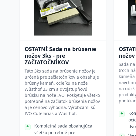
OSTATNÍ Sada na brúsenie
OSTAT
nožov 3ks - pre
nožov
ZAČIATOČNÍKOV
Sada na
troch ná
Táto 3ks sada na brúsenie nožov je
kameňa a
určená pre začiatočníkov a obsahuje
navrhnut
brúsny kameň, ocieľku na nože
na udrža
Wüsthof 23 cm a dvojstupňovú
produkt
brúsku na nože IVO. Poskytuje všetko
ponúkan
potrebné na začiatok brúsenia nožov
a je cenovo výhodná. Výrobcami sú
Kom
IVO Cutelarias a Wüsthof.
oci
Kompletná sada obsahujúca
dvo
všetko potrebné pre
Vys