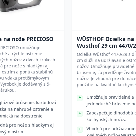
a na nože PRECIOSO
WÜSTHOF Ocieľka na
Wüsthof 29 cm 4470/
PRECIOSO umožňuje
hé a rýchle ostrenie
Ocieľka Wüsthof 4470/29 s d
kých nožov v dvoch krokoch.
cm slúži na udržiavanie ostro
á pre nože s hladkým aj
nožov. Umožňuje pravidelné
 ostrím a ponúka stabilnú
brúsenie, čo predlžuje životn
ku vďaka protišmykovým
nožov. Je vhodná pre domác
Výrobok je dodávaný s 5-
použitie na kvalitné kuchyns
zárukou.
Umožňuje pravidelné a
jfázové brúsenie: karbidová
jednoduché brúsenie no
ska na nahrubé ostrenie a
Zabezpečuje dlhodobú o
amická na doostrenie
kuchynských nožov.
dná pre nože s hladkým aj
Vhodná pre udržiavanie
kovým ostrím
kvalitných nožov Wüstho