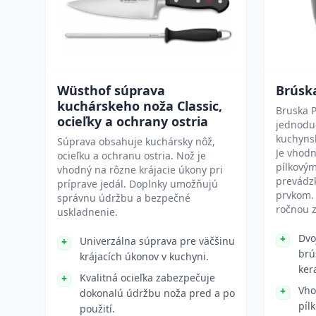
Wüsthof súprava
Brúsk
kuchárskeho noža Classic,
Bruska 
ocieľky a ochrany ostria
jednoduc
kuchyns
Súprava obsahuje kuchársky nôž,
Je vhodn
ocieľku a ochranu ostria. Nož je
pílkovým
vhodný na rôzne krájacie úkony pri
prevádz
príprave jedál. Doplnky umožňujú
prvkom. 
správnu údržbu a bezpečné
ročnou 
uskladnenie.
Dvo
Univerzálna súprava pre väčšinu
brú
krájacích úkonov v kuchyni.
ker
Kvalitná ocieľka zabezpečuje
Vho
dokonalú údržbu noža pred a po
píl
použití.