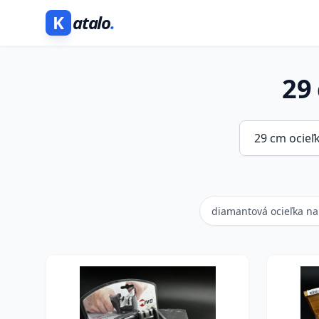
K
atalo
.
29
diamantová ocieľka na