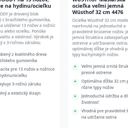
e na hydinu/ocieľku
ocieľka veľmi jemná
Wüsthof 32 cm 4476
ODY je drevený blok
 z brazílskeho gumovníka,
Ocieľka Wüsthof 32 cm model
a uloženie 13 nožov a nožníc
navrhnutá na jednoduché a
u alebo ocieľku. Ponúka
pravidelné brúsenie nožov. Je
valitu a odolnosť. Výrobok je
jemná štruktúra zabezpečuj
ý s 3-ročnou zárukou.
ostrenie a udržiavanie ostria
optimálnej dĺžke je vhodná p
obený z kvalitného dreva
typy kuchynských nožov.
zílskeho gumovníka
Veľmi jemná zrnitá štru
acita pre 13 nožov a nožnice
presné ostrenie
hydinu/ocieľku
Optimálna dĺžka 32 cm 
kytuje 3-ročnú záruku
rôzne typy nožov
lný a estetický dizajn
Jednoduchá údržba a d
životnosť
Vhodná pre pravidelné 
na udržanie ostria