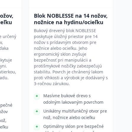
ožov,
Blok NOBLESSE na 14 nožov,
ieľku
nožnice na hydinu/ocieľku
Bukový drevený blok NOBLESSE
e určený
poskytuje úložný priestor pre 14
v,
nožov s prídavným otvorom pre
Vďaka
nožnice alebo ocieľku. Jeho
ergonomický sklon zvyšuje
kytuje
bezpečnosť pri manipulácii a
yni.
protišmykové nožičky zabezpečujú
utierkou,
stabilitu. Povrch je chránený lakom
iadu.
proti vlhkosti a výrobok je dodávaný s
3-ročnou zárukou.
Masívne bukové drevo s
odolným lakovaným povrchom
zpečné
Unikátny multifunkčný otvor pre
ožov
nož, nožnice alebo ocieľku
nož,
Optimálny sklon pre bezpečné
ieľku