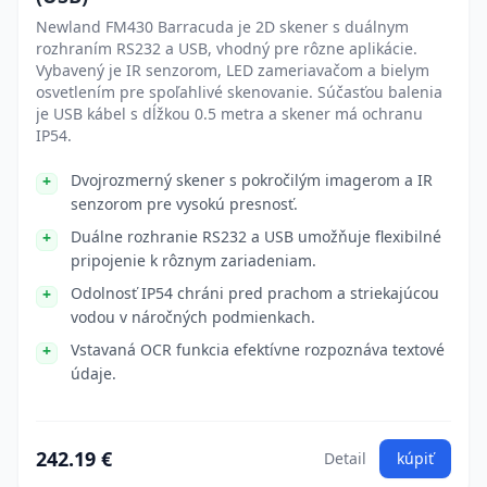
Newland FM430 Barracuda je 2D skener s duálnym
rozhraním RS232 a USB, vhodný pre rôzne aplikácie.
Vybavený je IR senzorom, LED zameriavačom a bielym
osvetlením pre spoľahlivé skenovanie. Súčasťou balenia
je USB kábel s dĺžkou 0.5 metra a skener má ochranu
IP54.
Dvojrozmerný skener s pokročilým imagerom a IR
senzorom pre vysokú presnosť.
Duálne rozhranie RS232 a USB umožňuje flexibilné
pripojenie k rôznym zariadeniam.
Odolnosť IP54 chráni pred prachom a striekajúcou
vodou v náročných podmienkach.
Vstavaná OCR funkcia efektívne rozpoznáva textové
údaje.
242.19 €
Detail
kúpiť