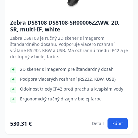
Zebra DS8108 DS8108-SR00006ZZWW, 2D,
SR, multi-IF, white
Zebra DS8108 je ručný 2D skener s imagerom
štandardného dosahu. Podporuje viacero rozhraní
vrátane RS232, KBW a USB. Má ochrannú triedu IP42 a je
dostupný v bielej farbe.
2D skener s imagerom pre štandardný dosah
Podpora viacerých rozhraní (RS232, KBW, USB)
Odolnosť triedy IP42 proti prachu a kvapkám vody
Ergonomický ručný dizajn v bielej farbe
530.31 €
Detail
kúpiť