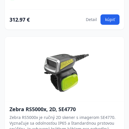
312.97 €
Detail
kúpiť
Zebra RS5000x, 2D, SE4770
Zebra RS5000x je ručný 2D skener s imagerom SE4770.
Vyznačuje sa odolnosťou IP65 a štandardnou prstovou
spúšťou. Je vybavený krátkym káblom pre pohodlnú