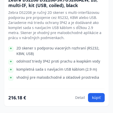
multi-IF, kit (USB, coiled), black
Zebra DS2208 je ručný 2D skener s multi-interfázovou
podporou pre pripojenie cez RS232, KBW alebo USB.
Zariadenie má triedu ochrany IP42 a je dodávané ako
komplet sada s navíjacím USB káblom s dĺžkou 2.9
metra. Skener je vhodný pre maloobchodné aplikácie a
prácu v náročných podmienkach.
2D skener s podporou viacerých rozhraní (RS232,
KBW, USB)
odolnosť triedy IP42 proti prachu a kvapkám vody
kompletná sada s navíjacím USB káblom (2.9 m)
vhodný pre maloobchodné a skladové prostredia
216.18 €
Detail
kúpiť