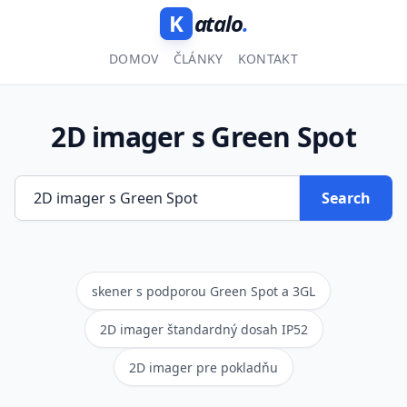
K
atalo
.
DOMOV
ČLÁNKY
KONTAKT
2D imager s Green Spot
Search
skener s podporou Green Spot a 3GL
2D imager štandardný dosah IP52
2D imager pre pokladňu