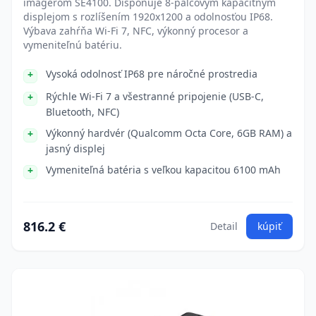
imagerom SE4100. Disponuje 8-palcovým kapacitným
displejom s rozlíšením 1920x1200 a odolnosťou IP68.
Výbava zahŕňa Wi-Fi 7, NFC, výkonný procesor a
vymeniteľnú batériu.
Vysoká odolnosť IP68 pre náročné prostredia
Rýchle Wi-Fi 7 a všestranné pripojenie (USB-C,
Bluetooth, NFC)
Výkonný hardvér (Qualcomm Octa Core, 6GB RAM) a
jasný displej
Vymeniteľná batéria s veľkou kapacitou 6100 mAh
816.2 €
Detail
kúpiť