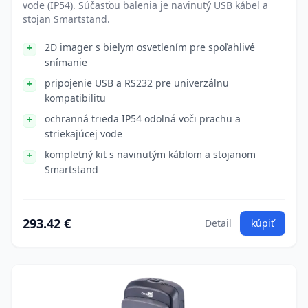
vode (IP54). Súčasťou balenia je navinutý USB kábel a
stojan Smartstand.
2D imager s bielym osvetlením pre spoľahlivé
snímanie
pripojenie USB a RS232 pre univerzálnu
kompatibilitu
ochranná trieda IP54 odolná voči prachu a
striekajúcej vode
kompletný kit s navinutým káblom a stojanom
Smartstand
293.42 €
Detail
kúpiť