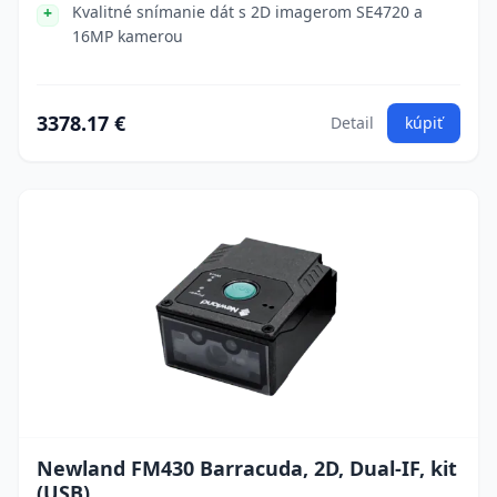
Kvalitné snímanie dát s 2D imagerom SE4720 a
16MP kamerou
3378.17 €
Detail
kúpiť
Newland FM430 Barracuda, 2D, Dual-IF, kit
(USB)