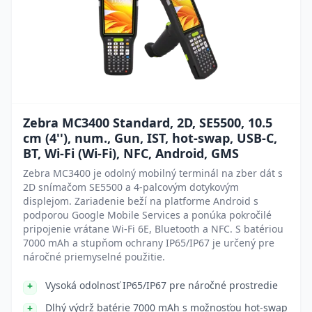
Zebra MC3400 Standard, 2D, SE5500, 10.5
cm (4''), num., Gun, IST, hot-swap, USB-C,
BT, Wi-Fi (Wi-Fi), NFC, Android, GMS
Zebra MC3400 je odolný mobilný terminál na zber dát s
2D snímačom SE5500 a 4-palcovým dotykovým
displejom. Zariadenie beží na platforme Android s
podporou Google Mobile Services a ponúka pokročilé
pripojenie vrátane Wi-Fi 6E, Bluetooth a NFC. S batériou
7000 mAh a stupňom ochrany IP65/IP67 je určený pre
náročné priemyselné použitie.
Vysoká odolnosť IP65/IP67 pre náročné prostredie
Dlhý výdrž batérie 7000 mAh s možnosťou hot-swap