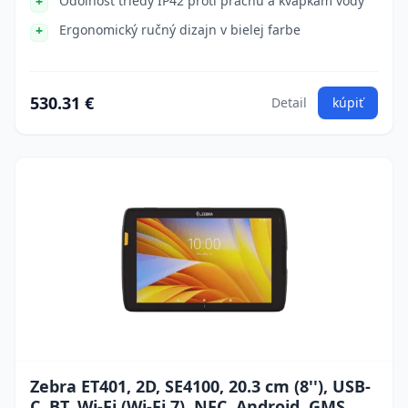
Odolnosť triedy IP42 proti prachu a kvapkám vody
Ergonomický ručný dizajn v bielej farbe
530.31 €
Detail
kúpiť
Zebra ET401, 2D, SE4100, 20.3 cm (8''), USB-
C, BT, Wi-Fi (Wi-Fi 7), NFC, Android, GMS,