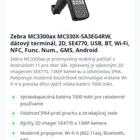
Zebra MC3300ax MC330X-SA3EG4RW,
dátový terminál, 2D, SE4770, USB, BT, Wi-Fi,
NFC, Func. Num., GMS, Android
Zebra MC3300ax je priemyselný mobilný počítač s
Androidom 11 pre zber dát. Vybavený je výkonným 2D
imagerom SE4770, 13MP kamerou a odolnosťou IP64.
Podporuje moderné bezdrôtové technológie vrátane Wi-
Fi 6 a ponúka dlhú výdrž vďaka batérii 7000 mAh.
Vysokokapacitná batéria 7000 mAh pre celodenné
používanie
Odolnosť IP64 proti prachu a striekajúcej vode
Rýchly 2D imager SE4770 a 13MP kamera
Moderné pripojenie: Wi-Fi 6 (802.11ax), Bluetooth,
NFC