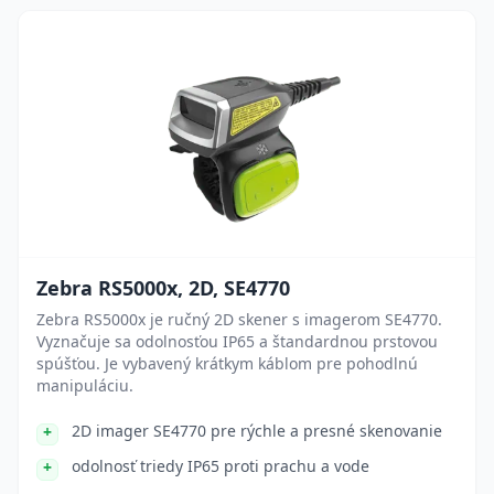
Zebra RS5000x, 2D, SE4770
Zebra RS5000x je ručný 2D skener s imagerom SE4770.
Vyznačuje sa odolnosťou IP65 a štandardnou prstovou
spúšťou. Je vybavený krátkym káblom pre pohodlnú
manipuláciu.
2D imager SE4770 pre rýchle a presné skenovanie
odolnosť triedy IP65 proti prachu a vode