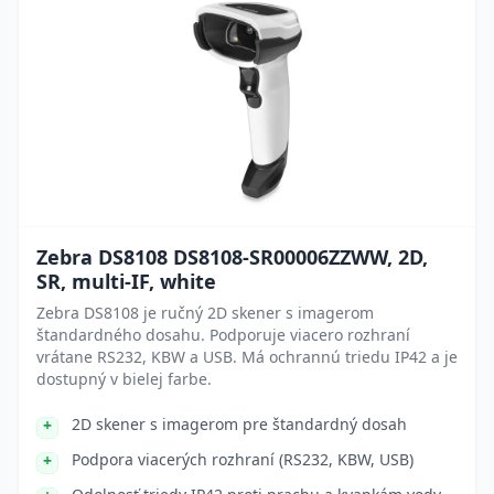
Zebra DS8108 DS8108-SR00006ZZWW, 2D,
SR, multi-IF, white
Zebra DS8108 je ručný 2D skener s imagerom
štandardného dosahu. Podporuje viacero rozhraní
vrátane RS232, KBW a USB. Má ochrannú triedu IP42 a je
dostupný v bielej farbe.
2D skener s imagerom pre štandardný dosah
Podpora viacerých rozhraní (RS232, KBW, USB)