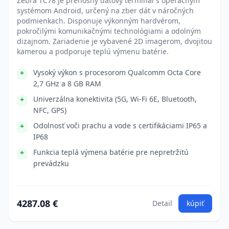
Zebra TC78 je prenosný dátový terminál s operačným
systémom Android, určený na zber dát v náročných
podmienkach. Disponuje výkonným hardvérom,
pokročilými komunikačnými technológiami a odolným
dizajnom. Zariadenie je vybavené 2D imagerom, dvojitou
kamerou a podporuje teplú výmenu batérie.
Vysoký výkon s procesorom Qualcomm Octa Core
2,7 GHz a 8 GB RAM
Univerzálna konektivita (5G, Wi-Fi 6E, Bluetooth,
NFC, GPS)
Odolnosť voči prachu a vode s certifikáciami IP65 a
IP68
Funkcia teplá výmena batérie pre nepretržitú
prevádzku
4287.08 €
Detail
kúpiť