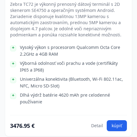
Zebra TC72 je výkonný prenosný dátový terminál s 2D
skenerom SE4750 a operačným systémom Android.
Zariadenie disponuje kvalitnou 13MP kamerou s
automatickým zaostrovaním, prednou 5MP kamerou a
displejom 4.7 palcov. Je odolné voči nepriaznivým
podmienkam a ponúka rozsiahle konektivné možnosti.
Vysoký výkon s procesorom Qualcomm Octa Core
2.2GHz a 4GB RAM
Výborná odolnosť voči prachu a vode (certifikáty
IP65 a IP68)
Univerzálna konektivita (Bluetooth, Wi-Fi 802.11ac,
NFC, Micro SD-Slot)
Dlhá výdrž batérie 4620 mAh pre celodenné
používanie
3476.95 €
Detail
kúpiť