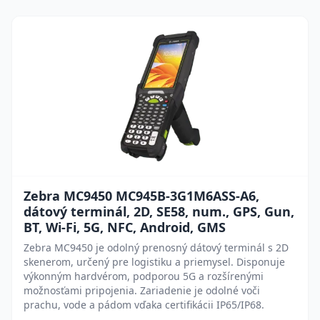
Zebra MC9450 MC945B-3G1M6ASS-A6,
dátový terminál, 2D, SE58, num., GPS, Gun,
BT, Wi-Fi, 5G, NFC, Android, GMS
Zebra MC9450 je odolný prenosný dátový terminál s 2D
skenerom, určený pre logistiku a priemysel. Disponuje
výkonným hardvérom, podporou 5G a rozšírenými
možnosťami pripojenia. Zariadenie je odolné voči
prachu, vode a pádom vďaka certifikácii IP65/IP68.