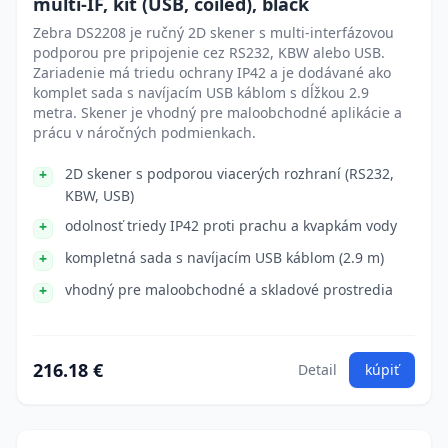
multi-IF, kit (USB, coiled), black
Zebra DS2208 je ručný 2D skener s multi-interfázovou
podporou pre pripojenie cez RS232, KBW alebo USB.
Zariadenie má triedu ochrany IP42 a je dodávané ako
komplet sada s navíjacím USB káblom s dĺžkou 2.9
metra. Skener je vhodný pre maloobchodné aplikácie a
prácu v náročných podmienkach.
2D skener s podporou viacerých rozhraní (RS232,
KBW, USB)
odolnosť triedy IP42 proti prachu a kvapkám vody
kompletná sada s navíjacím USB káblom (2.9 m)
vhodný pre maloobchodné a skladové prostredia
216.18 €
Detail
kúpiť