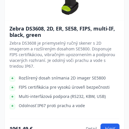
Zebra DS3608, 2D, ER, SE58, FIPS, multi-IF,
black, green
Zebra DS3608 je priemyselný ručný skener s 2D
imagerom a rozšíreným dosahom SE5800. Disponuje
FIPS certifikáciou, vibračným upozornením a podporou
viacerých rozhraní. Je odolný voči prachu a vode s
triedou IP67.
Rozšírený dosah snímania 2D imager SE5800
FIPS certifikácia pre vysokú úroveň bezpečnosti
Multi-interfázová podpora (RS232, KBW, USB)
Odolnosť IP67 proti prachu a vode
1061.49 €
Detail
kúpiť