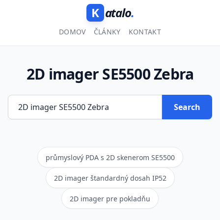
K
atalo
.
DOMOV
ČLÁNKY
KONTAKT
2D imager SE5500 Zebra
Search
průmyslový PDA s 2D skenerom SE5500
2D imager štandardný dosah IP52
2D imager pre pokladňu