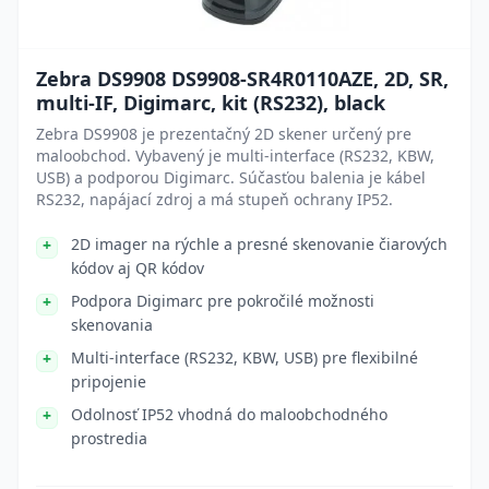
Zebra DS9908 DS9908-SR4R0110AZE, 2D, SR,
multi-IF, Digimarc, kit (RS232), black
Zebra DS9908 je prezentačný 2D skener určený pre
maloobchod. Vybavený je multi-interface (RS232, KBW,
USB) a podporou Digimarc. Súčasťou balenia je kábel
RS232, napájací zdroj a má stupeň ochrany IP52.
2D imager na rýchle a presné skenovanie čiarových
kódov aj QR kódov
Podpora Digimarc pre pokročilé možnosti
skenovania
Multi-interface (RS232, KBW, USB) pre flexibilné
pripojenie
Odolnosť IP52 vhodná do maloobchodného
prostredia