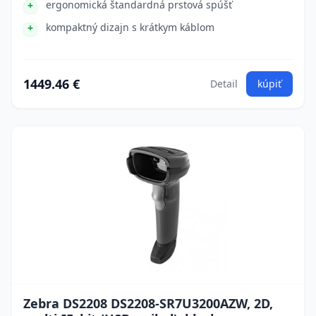
ergonomická štandardná prstová spúšť
kompaktný dizajn s krátkym káblom
1449.46 €
Detail
kúpiť
Zebra DS2208 DS2208-SR7U3200AZW, 2D,