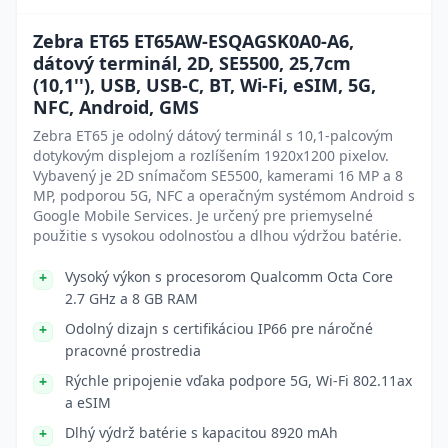
Zebra ET65 ET65AW-ESQAGSK0A0-A6,
dátový terminál, 2D, SE5500, 25,7cm
(10,1''), USB, USB-C, BT, Wi-Fi, eSIM, 5G,
NFC, Android, GMS
Zebra ET65 je odolný dátový terminál s 10,1-palcovým
dotykovým displejom a rozlíšením 1920x1200 pixelov.
Vybavený je 2D snímačom SE5500, kamerami 16 MP a 8
MP, podporou 5G, NFC a operačným systémom Android s
Google Mobile Services. Je určený pre priemyselné
použitie s vysokou odolnosťou a dlhou výdržou batérie.
Vysoký výkon s procesorom Qualcomm Octa Core
2.7 GHz a 8 GB RAM
Odolný dizajn s certifikáciou IP66 pre náročné
pracovné prostredia
Rýchle pripojenie vďaka podpore 5G, Wi-Fi 802.11ax
a eSIM
Dlhý výdrž batérie s kapacitou 8920 mAh