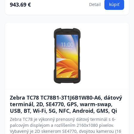
943.69 €
Detail
kúpiť
Zebra TC78 TC78B1-3T1J6B1W80-A6, dátový
terminál, 2D, SE4770, GPS, warm-swap,
USB, BT, Wi-Fi, 5G, NFC, Android, GMS, Qi
Zebra TC78 je výkonný prenosný dátový terminál s 6-
palcovým displejom a rozlíšením 2160x1080 pixelov.
Vybavený je 2D skenerom SE4770, dvojitou kamerou (16