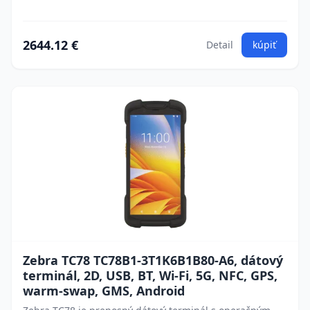
2644.12 €
Detail
kúpiť
Zebra TC78 TC78B1-3T1K6B1B80-A6, dátový
terminál, 2D, USB, BT, Wi-Fi, 5G, NFC, GPS,
warm-swap, GMS, Android