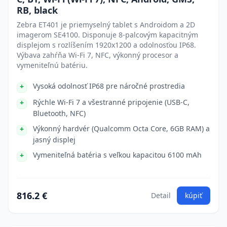
RB, black
Zebra ET401 je priemyselný tablet s Androidom a 2D
imagerom SE4100. Disponuje 8-palcovým kapacitným
displejom s rozlíšením 1920x1200 a odolnosťou IP68.
Výbava zahŕňa Wi-Fi 7, NFC, výkonný procesor a
vymeniteľnú batériu.
Vysoká odolnosť IP68 pre náročné prostredia
Rýchle Wi-Fi 7 a všestranné pripojenie (USB-C,
Bluetooth, NFC)
Výkonný hardvér (Qualcomm Octa Core, 6GB RAM) a
jasný displej
Vymeniteľná batéria s veľkou kapacitou 6100 mAh
816.2 €
Detail
kúpiť