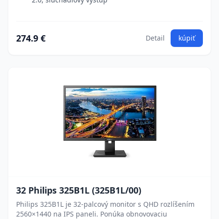
274.9 €
Detail
kúpiť
32 Philips 325B1L (325B1L/00)
Philips 325B1L je 32-palcový monitor s QHD rozlíšením
2560×1440 na IPS paneli. Ponúka obnovovaciu