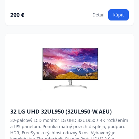
299 €
Detail
kúpiť
32 LG UHD 32UL950 (32UL950-W.AEU)
32-palcový LCD monitor LG UHD 32UL950 s 4K rozlíšením
a IPS panelom. Ponúka matný povrch displeja, podporu
HDR, FreeSync a rýchlosť odozvy 5 ms. Vybavený je
konektivitou Thunderbolt, DisplayPort, HDMI 2.0 a