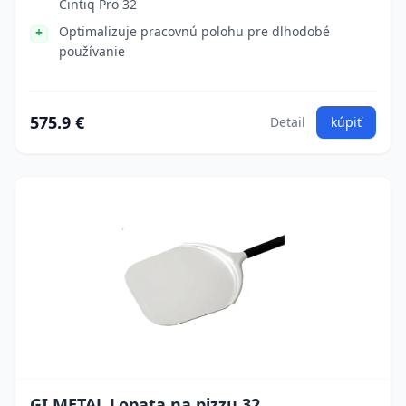
Cintiq Pro 32
Optimalizuje pracovnú polohu pre dlhodobé
používanie
575.9 €
Detail
kúpiť
GI.METAL Lopata na pizzu 32