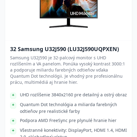
32 Samsung U32J590 (LU32J590UQPXEN)
Samsung U32J590 je 32-palcový monitor s UHD
rozlíšením a VA panelom. Ponúka vysoký kontrast 3000:1
a podporuje miliardu farebných odtieňov vďaka
Quantum Dot technológii. Je vhodný pre profesionálnu
prácu, multimédiá aj hranie hier.
UHD rozlíšenie 3840x2160 pre detailný a ostrý obraz
Quantum Dot technológia a miliarda farebných
odtieňov pre realistické farby
Podpora AMD FreeSync pre plynulé hranie hier
Všestranné konektivity: DisplayPort, HDMI 1.4, HDMI
2.0, slúchadlový výstup