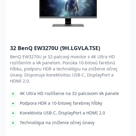
32 BenQ EW3270U (9H.LGVLA.TSE)
BenQ EW3270U je 32-palcový monitor s 4K Ultra HD
rozlíšením a VA panelom. Ponúka 10-bitovú farebnú
hĺbku, podporu HDR a technológiu na zníženie očnej
únavy. Disponuje konektivitou USB-C, DisplayPort a
HDMI 2.0.
4K Ultra HD rozlíšenie na 32-palcovom VA panele
Podpora HDR a 10-bitovej farebnej hĺbky
Konektivita USB-C, DisplayPort a HDMI 2.0
Technológia na zníženie očnej únavy