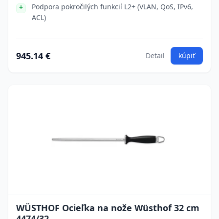
Podpora pokročilých funkcií L2+ (VLAN, QoS, IPv6,
ACL)
945.14 €
Detail
kúpiť
WÜSTHOF Ocieľka na nože Wüsthof 32 cm
4474/32