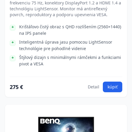
frekvenciu 75 Hz, konektory DisplayPort 1.2 a HDMI 1.4 a
technológiu LightSensor. Monitor má antireflexný
povrch, reproduktory a podporu upevnenia VESA.
Krištáľovo čistý obraz s QHD rozlíšením (2560×1440)
na IPS panele
Inteligentná úprava jasu pomocou LightSensor
technológie pre pohodlné videnie
Štýlový dizajn s minimálnymi rámčekmi a funkciami
pivot a VESA
275 €
Detail
kúpiť