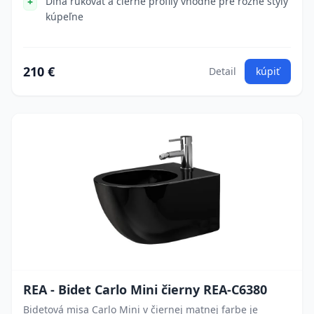
Dlhá rukoväť a čierne profily vhodné pre rôzne štýly
kúpeľne
210 €
Detail
kúpiť
REA - Bidet Carlo Mini čierny REA-C6380
Bidetová misa Carlo Mini v čiernej matnej farbe je