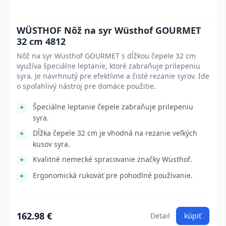
WÜSTHOF Nôž na syr Wüsthof GOURMET
32 cm 4812
Nôž na syr Wüsthof GOURMET s dĺžkou čepele 32 cm
využíva špeciálne leptanie, ktoré zabraňuje prilepeniu
syra. Je navrhnutý pre efektívne a čisté rezanie syrov. Ide
o spoľahlivý nástroj pre domáce použitie.
Špeciálne leptanie čepele zabraňuje prilepeniu
syra.
Dĺžka čepele 32 cm je vhodná na rezanie veľkých
kusov syra.
Kvalitné nemecké spracovanie značky Wüsthof.
Ergonomická rukoväť pre pohodlné používanie.
162.98 €
Detail
kúpiť