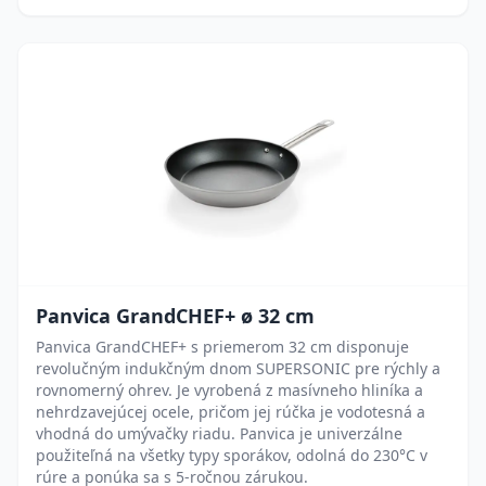
Panvica GrandCHEF+ ø 32 cm
Panvica GrandCHEF+ s priemerom 32 cm disponuje
revolučným indukčným dnom SUPERSONIC pre rýchly a
rovnomerný ohrev. Je vyrobená z masívneho hliníka a
nehrdzavejúcej ocele, pričom jej rúčka je vodotesná a
vhodná do umývačky riadu. Panvica je univerzálne
použiteľná na všetky typy sporákov, odolná do 230°C v
rúre a ponúka sa s 5-ročnou zárukou.