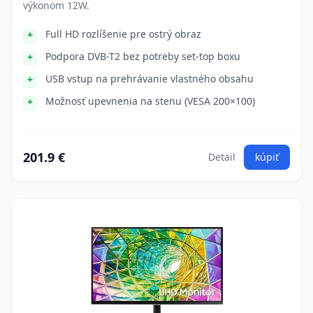
výkonom 12W.
Full HD rozlíšenie pre ostrý obraz
Podpora DVB-T2 bez potreby set-top boxu
USB vstup na prehrávanie vlastného obsahu
Možnosť upevnenia na stenu (VESA 200×100)
201.9 €
Detail
kúpiť