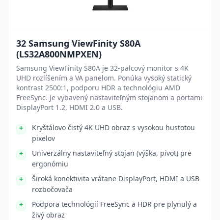
32 Samsung ViewFinity S80A
(LS32A800NMPXEN)
Samsung ViewFinity S80A je 32-palcový monitor s 4K
UHD rozlíšením a VA panelom. Ponúka vysoký statický
kontrast 2500:1, podporu HDR a technológiu AMD
FreeSync. Je vybavený nastaviteľným stojanom a portami
DisplayPort 1.2, HDMI 2.0 a USB.
Kryštálovo čistý 4K UHD obraz s vysokou hustotou
pixelov
Univerzálny nastaviteľný stojan (výška, pivot) pre
ergonómiu
Široká konektivita vrátane DisplayPort, HDMI a USB
rozbočovača
Podpora technológií FreeSync a HDR pre plynulý a
živý obraz