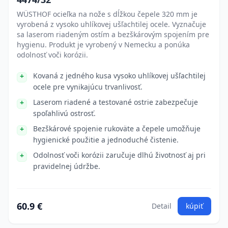
WÜSTHOF ocieľka na nože s dĺžkou čepele 320 mm je
vyrobená z vysoko uhlíkovej ušľachtilej ocele. Vyznačuje
sa laserom riadeným ostím a bezškárovým spojením pre
hygienu. Produkt je vyrobený v Nemecku a ponúka
odolnosť voči korózii.
Kovaná z jedného kusa vysoko uhlíkovej ušľachtilej
ocele pre vynikajúcu trvanlivosť.
Laserom riadené a testované ostrie zabezpečuje
spoľahlivú ostrosť.
Bezškárové spojenie rukoväte a čepele umožňuje
hygienické použitie a jednoduché čistenie.
Odolnosť voči korózii zaručuje dlhú životnosť aj pri
pravidelnej údržbe.
60.9 €
Detail
kúpiť