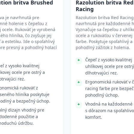
tion britva Brushed
Razolution britva Red
Racing
tva je navrhnutá pre
Razolution britva Red Racing
nné holenie s čepeľou z
navrhnutá pre každodenné h
j ocele. Rukoväť je vyrobená
Vyznačuje sa čepeľou z uhlík
ého hliníka, čo zvyšuje jej
ocele a rukoväťou v červenej
 a estetiku. Ide o spoľahlivý
farbe. Poskytuje spoľahlivý a
pre presný a pohodlný holací
pohodlný zážitok z holenia.
Čepeľ z vysoko kvalitnej
eľ z vysoko kvalitnej
uhlíkovej ocele pre ostrý
íkovej ocele pre ostrý a
dlhotrvajúci rez.
otrvajúci rez.
Ergonomická rukoväť v 
onomická rukoväť z
racing farbe pre bezpeč
seného hliníka poskytuje
pohodlný úchop.
odlný a bezpečný úchop.
Vhodná na každodenné 
lný dizajn vhodný pre
s dôrazom na spoľahlivo
dodenné použitie a
komfort.
noduchú údržbu.