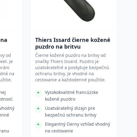
 na
Thiers Issard čierne kožené
puzdro na britvu
tvy od
Čierne kožené puzdro na britvy od
eet. Je
značky Thiers Issard. Puzdro je
hráni
uzatvárateľné a poskytuje bezpečnú
odné na
ochranu britvy. Je vhodné na
žitie.
cestovanie a každodenné použitie.
nej
Vysokokvalitné francúzske
otnosť.
kožené puzdro
 vhodný
Uzatvárateľný dizajn pre
denné
bezpečnú ochranu britvy
Elegantný čierny vzhľad vhodný
hranu
na cestovanie