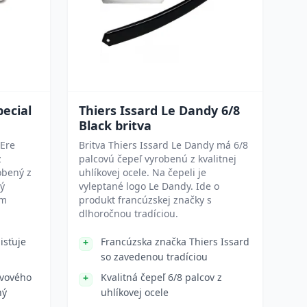
pecial
Thiers Issard Le Dandy 6/8
Black britva
1Ere
Britva Thiers Issard Le Dandy má 6/8
z
palcovú čepeľ vyrobenú z kvalitnej
robený z
uhlíkovej ocele. Na čepeli je
ný
vyleptané logo Le Dandy. Ide o
ým
produkt francúzskej značky s
dlhoročnou tradíciou.
isťuje
Francúzska značka Thiers Issard
so zavedenou tradíciou
ivového
Kvalitná čepeľ 6/8 palcov z
ný
uhlíkovej ocele