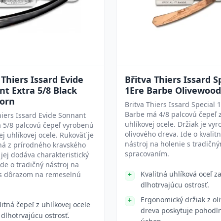
 Thiers Issard Evide
Břitva Thiers Issard S
t Extra 5/8 Black
1Ere Barbe Olivewood
orn
Britva Thiers Issard Special 
Barbe má 4/8 palcovú čepeľ 
hiers Issard Evide Sonnant
uhlíkovej ocele. Držiak je vy
 5/8 palcovú čepeľ vyrobenú
olivového dreva. Ide o kvalit
ej uhlíkovej ocele. Rukoväť je
nástroj na holenie s tradičn
ná z prírodného kravského
spracovaním.
 jej dodáva charakteristický
Ide o tradičný nástroj na
Kvalitná uhlíková oceľ za
 s dôrazom na remeselnú
dlhotrvajúcu ostrosť.
Ergonomický držiak z ol
litná čepeľ z uhlíkovej ocele
dreva poskytuje pohodl
 dlhotrvajúcu ostrosť.