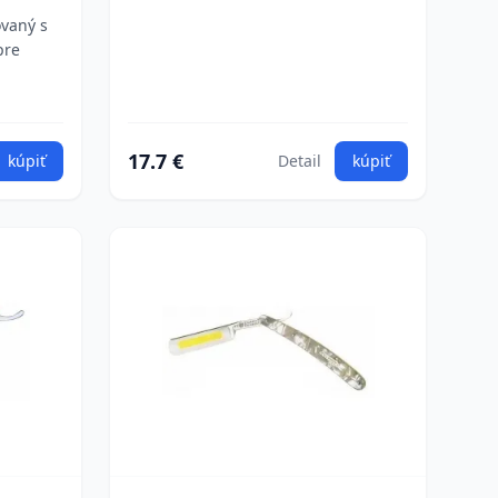
ovaný s
pre
17.7 €
kúpiť
Detail
kúpiť