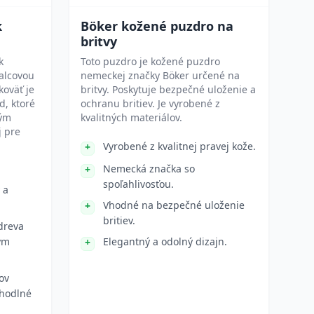
k
Böker kožené puzdro na
britvy
k
Toto puzdro je kožené puzdro
alcovou
nemeckej značky Böker určené na
koväť je
britvy. Poskytuje bezpečné uloženie a
, ktoré
ochranu britiev. Je vyrobené z
kým
kvalitných materiálov.
j pre
Vyrobené z kvalitnej pravej kože.
Nemecká značka so
spoľahlivosťou.
 a
Vhodné na bezpečné uloženie
britiev.
dreva
ým
Elegantný a odolný dizajn.
ov
ohodlné