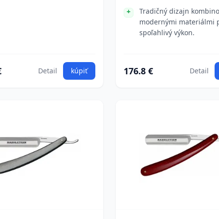
Tradičný dizajn kombin
modernými materiálmi 
spoľahlivý výkon.
€
176.8 €
Detail
kúpiť
Detail