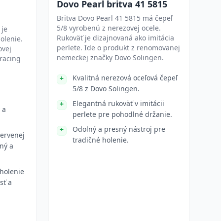
Dovo Pearl britva 41 5815
Britva Dovo Pearl 41 5815 má čepeľ
5/8 vyrobenú z nerezovej ocele.
 je
Rukoväť je dizajnovaná ako imitácia
olenie.
perlete. Ide o produkt z renomovanej
ovej
nemeckej značky Dovo Solingen.
 racing
Kvalitná nerezová oceľová čepeľ
5/8 z Dovo Solingen.
Elegantná rukoväť v imitácii
 a
perlete pre pohodlné držanie.
Odolný a presný nástroj pre
červenej
tradičné holenie.
ný a
holenie
sť a