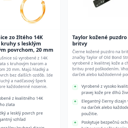
ce zo žltého 14K
Taylor kožené puzdro
- kruhy s lesklým
britvy
ým povrchom, 20 mm
Čierne kožené puzdro na bri
značky Taylor of Old Bond Str
ušnice sú vyrobené z 14K
vyrobené z kvalitnej kože a c
lata s kruhovým tvarom a
britvu pred poškodením. Vh
om 20 mm. Majú hladký a
darček alebo každodenné pou
ovrch bez ďalších ozdôb. Ide
duchý a nadčasový šperk
Vyrobené z vysoko kvalit
pre každodenné nosenie.
pravej kože pre dlhú živ
obené z kvalitného 14K
Elegantný čierny dizajn
ého zlata
na darček alebo každo
dký a lesklý povrch pre
použitie.
gantný vzhľad
Poskytuje bezpečnú oc
verzálny kruhový dizajn