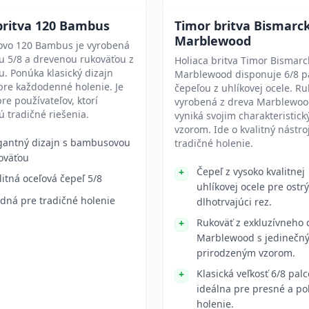
britva 120 Bambus
Timor britva Bismarc
Marblewood
Dovo 120 Bambus je vyrobená
u 5/8 a drevenou rukoväťou z
Holiaca britva Timor Bismarc
. Ponúka klasický dizajn
Marblewood disponuje 6/8 p
pre každodenné holenie. Je
čepeľou z uhlíkovej ocele. Ru
re používateľov, ktorí
vyrobená z dreva Marblewood
ú tradičné riešenia.
vyniká svojim charakteristic
vzorom. Ide o kvalitný nástro
gantný dizajn s bambusovou
tradičné holenie.
oväťou
Čepeľ z vysoko kvalitnej
litná oceľová čepeľ 5/8
uhlíkovej ocele pre ostrý
dná pre tradičné holenie
dlhotrvajúci rez.
Rukoväť z exkluzívneho 
Marblewood s jedinečn
prirodzeným vzorom.
Klasická veľkosť 6/8 palc
ideálna pre presné a p
holenie.