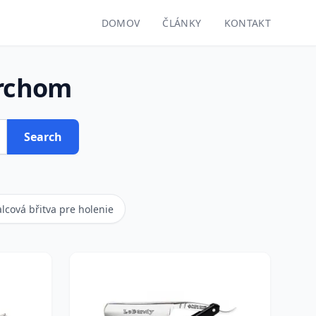
DOMOV
ČLÁNKY
KONTAKT
vrchom
Search
alcová břitva pre holenie