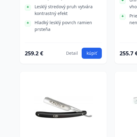
Lesklý stredový pruh vytvára
vho
kontrastný efekt
Pri
Hladký lesklý povrch ramien
nen
prsteňa
259.2 €
255.7 
Detail
kúpiť