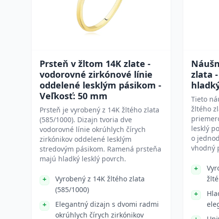
Prsteň v žltom 14K zlate -
Náušni
vodorovné zirkónové línie
zlata 
oddelené lesklým pásikom -
hladk
Veľkosť: 50 mm
Tieto ná
žltého z
Prsteň je vyrobený z 14K žltého zlata
priemer
(585/1000). Dizajn tvoria dve
lesklý p
vodorovné línie okrúhlych čírych
o jedno
zirkónikov oddelené lesklým
vhodný 
stredovým pásikom. Ramená prsteňa
majú hladký lesklý povrch.
Vyr
Vyrobený z 14K žltého zlata
žlt
(585/1000)
Hla
Elegantný dizajn s dvomi radmi
ele
okrúhlych čírych zirkónikov
Uni