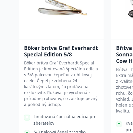
Böker britva Graf Everhardt
Břitva
Special Edition 5/8
Sonnan
Cow H
Böker britva Graf Everhardt Special
Edition je limitovaná špeciálna edícia
Břitva T
s 5/8 palcovou čepeľou z uhlíkovej
Extra má
ocele. Čepeľ je zdobená 24-
z kvalitn
karátovým zlatom, čo pridáva na
zhotove
exkluzivite. Rukoväť je vyrobená z
rohu, čo
prírodnej rohoviny, čo zaisťuje pevný
vzhľad. 
a pohodlný úchop.
holenie
kvalitu.
Limitovaná špeciálna edícia pre
zberateľov
Kva
pre
5/8 palcová čepeľ z vysoko