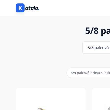
K
atalo
.
5/8 p
6/8 palcová britva s le