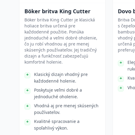
Böker britva King Cutter
Dovo 
Böker britva King Cutter je klasická
Britva 
holiace britva určená pre
s čepeľo
každodenné použitie. Ponúka
bambusu
jednoduché a veľmi dobré oholenie,
vhodný 
čo ju robí vhodnou aj pre menej
určená p
skúsených používateľov. Jej tradičný
preferuj
dizajn a funkčnosť zabezpečujú
komfortné holenie.
Ele
ruk
Klasický dizajn vhodný pre
Kva
každodenné holenie.
Vho
Poskytuje veľmi dobré a
jednoduché oholenie.
Vhodná aj pre menej skúsených
používateľov.
Kvalitné spracovanie a
spoľahlivý výkon.