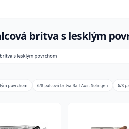
alcová britva s lesklým po
sklým povrchom
6/8 palcová britva Ralf Aust Solingen
6/8 p