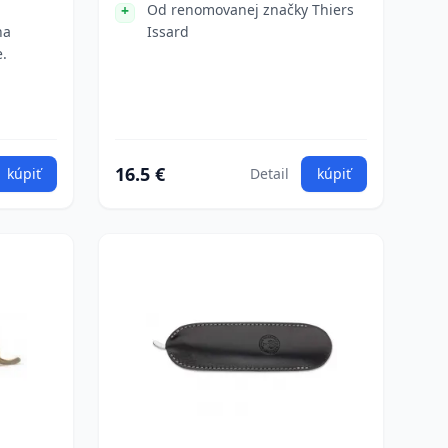
.
Od renomovanej značky Thiers
na
Issard
e.
16.5 €
kúpiť
Detail
kúpiť