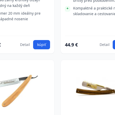
britvy pred poškodením
dný na každý deň
Kompaktné a praktické 
emer 20 mm ideálny pre
skladovanie a cestovani
ápadné nosenie
€
44.9 €
Detail
kúpiť
Detail