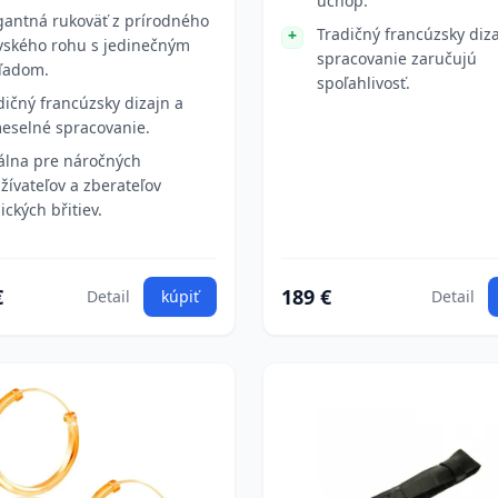
úchop.
gantná rukoväť z prírodného
Tradičný francúzsky diza
vského rohu s jedinečným
spracovanie zaručujú
ľadom.
spoľahlivosť.
dičný francúzsky dizajn a
eselné spracovanie.
álna pre náročných
žívateľov a zberateľov
ických břitiev.
€
189 €
Detail
kúpiť
Detail