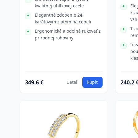
kvalitnej uhlíkovej ocele
Ele
kra
Elegantné zdobenie 24-
vzh
karátovým zlatom na čepeli
Tra
Ergonomická a odolná rukoväť z
rem
prírodnej rohoviny
Ide
pou
klas
349.6 €
240.2 
Detail
kúpiť