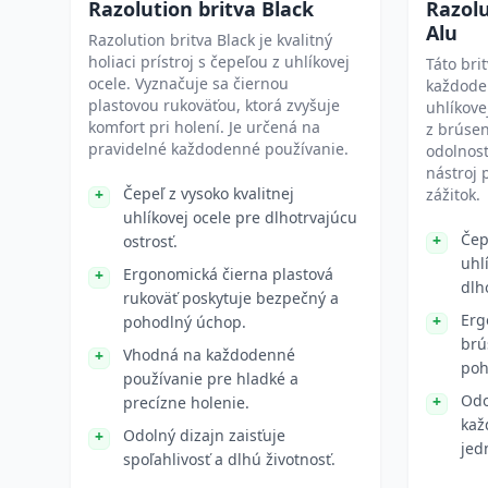
Razolution britva Black
Razolu
Alu
Razolution britva Black je kvalitný
holiaci prístroj s čepeľou z uhlíkovej
Táto bri
ocele. Vyznačuje sa čiernou
každode
plastovou rukoväťou, ktorá zvyšuje
uhlíkove
komfort pri holení. Je určená na
z brúsen
pravidelné každodenné používanie.
odolnosť
nástroj 
Čepeľ z vysoko kvalitnej
zážitok.
uhlíkovej ocele pre dlhotrvajúcu
Čep
ostrosť.
uhl
Ergonomická čierna plastová
dlh
rukoväť poskytuje bezpečný a
Erg
pohodlný úchop.
brú
Vhodná na každodenné
poh
používanie pre hladké a
Odo
precízne holenie.
kaž
Odolný dizajn zaisťuje
jed
spoľahlivosť a dlhú životnosť.