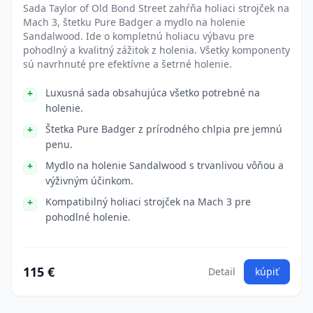
Sada Taylor of Old Bond Street zahŕňa holiaci strojček na
Mach 3, štetku Pure Badger a mydlo na holenie
Sandalwood. Ide o kompletnú holiacu výbavu pre
pohodlný a kvalitný zážitok z holenia. Všetky komponenty
sú navrhnuté pre efektívne a šetrné holenie.
Luxusná sada obsahujúca všetko potrebné na
holenie.
Štetka Pure Badger z prírodného chlpia pre jemnú
penu.
Mydlo na holenie Sandalwood s trvanlivou vôňou a
výživným účinkom.
Kompatibilný holiaci strojček na Mach 3 pre
pohodlné holenie.
115 €
Detail
kúpiť