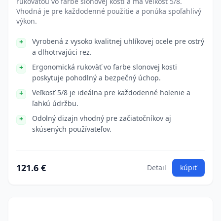
rukoväťou vo farbe slonovej kosti a má veľkosť 5/8.
Vhodná je pre každodenné použitie a ponúka spoľahlivý
výkon.
Vyrobená z vysoko kvalitnej uhlíkovej ocele pre ostrý
a dlhotrvajúci rez.
Ergonomická rukoväť vo farbe slonovej kosti
poskytuje pohodlný a bezpečný úchop.
Veľkosť 5/8 je ideálna pre každodenné holenie a
ľahkú údržbu.
Odolný dizajn vhodný pre začiatočníkov aj
skúsených používateľov.
121.6 €
Detail
kúpiť