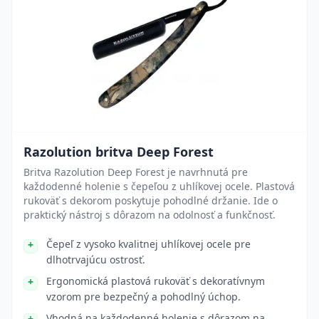
Razolution britva Deep Forest
Britva Razolution Deep Forest je navrhnutá pre
každodenné holenie s čepeľou z uhlíkovej ocele. Plastová
rukoväť s dekorom poskytuje pohodlné držanie. Ide o
praktický nástroj s dôrazom na odolnosť a funkčnosť.
Čepeľ z vysoko kvalitnej uhlíkovej ocele pre
dlhotrvajúcu ostrosť.
Ergonomická plastová rukoväť s dekoratívnym
vzorom pre bezpečný a pohodlný úchop.
Vhodná na každodenné holenie s dôrazom na