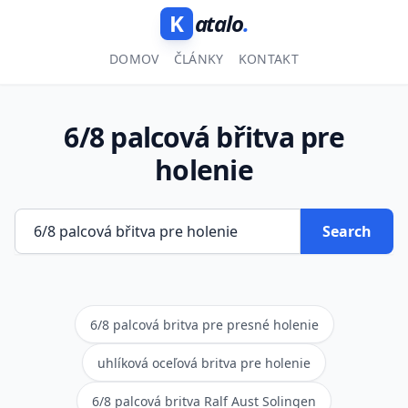
K
atalo
.
DOMOV
ČLÁNKY
KONTAKT
6/8 palcová břitva pre
holenie
Search
6/8 palcová britva pre presné holenie
uhlíková oceľová britva pre holenie
6/8 palcová britva Ralf Aust Solingen