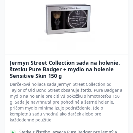
Jermyn Street Collection sada na holenie,
štetku Pure Badger + mydlo na holenie
Sensitive Skin 150 g
Darčeková holiaca sada Jermyn Street Collection od
Taylor of Old Bond Street obsahuje štetku Pure Badger a
mydlo na holenie pre citlivú pokožku s hmotnosťou 150
g. Sada je navrhnutá pre pohodlné a šetrné holenie,
pričom mydlo minimalizuje podráždenie. Ide o
kompletnú sadu vhodnú ako darček alebo pre
každodenné použitie.
Štetka z čistého jazveca Pure Badger pre jemný a