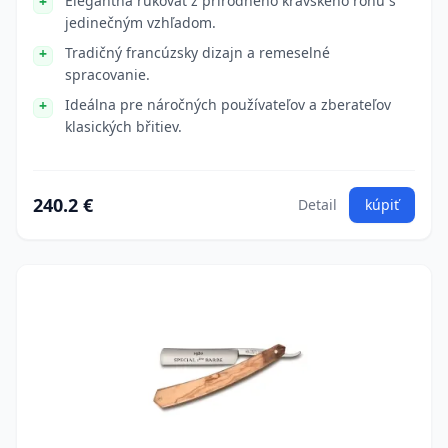
Elegantná rukoväť z prírodného kravského rohu s
jedinečným vzhľadom.
Tradičný francúzsky dizajn a remeselné
spracovanie.
Ideálna pre náročných používateľov a zberateľov
klasických břitiev.
240.2 €
Detail
kúpiť