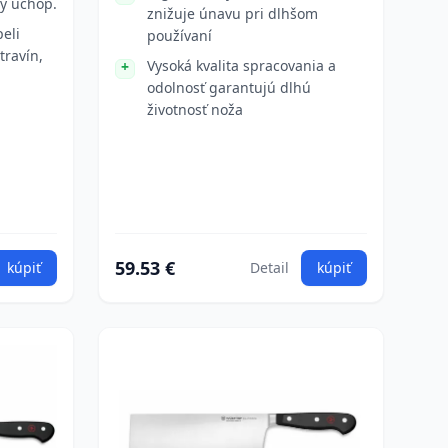
ý úchop.
znižuje únavu pri dlhšom
eli
používaní
travín,
Vysoká kvalita spracovania a
odolnosť garantujú dlhú
životnosť noža
59.53 €
kúpiť
Detail
kúpiť