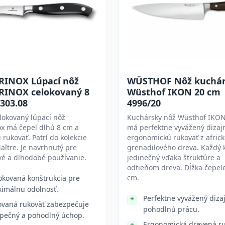
RINOX Lúpací nôž
WÜSTHOF Nôž kuchár
RINOX celokovaný 8
Wüsthof IKON 20 cm
303.08
4996/20
lokovaný lúpací nôž
Kuchársky nôž Wüsthof IKO
ox má čepeľ dlhú 8 cm a
má perfektne vyvážený dizaj
 rukoväť. Patrí do kolekcie
ergonomickú rukoväť z afric
ître. Je navrhnutý pre
grenadilového dreva. Každý 
vé a dlhodobé používanie.
jedinečný vďaka štruktúre a
odtieňom dreva. Dĺžka čepele
cm.
okovaná konštrukcia pre
imálnu odolnosť.
Perfektne vyvážený diza
ovaná rukoväť zabezpečuje
pohodlnú prácu.
pečný a pohodlný úchop.
Ergonomická drevená ru