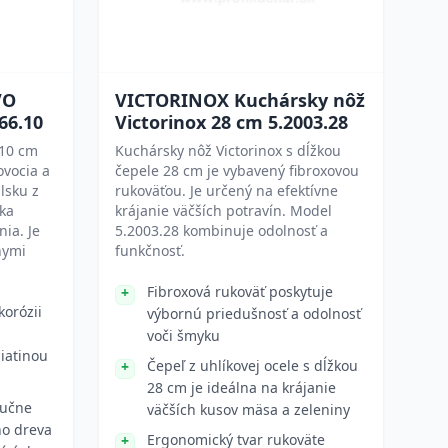
VO
VICTORINOX Kuchársky nôž
66.10
Victorinox 28 cm 5.2003.28
 10 cm
Kuchársky nôž Victorinox s dĺžkou
ovocia a
čepele 28 cm je vybavený fibroxovou
lsku z
rukoväťou. Je určený na efektívne
úka
krájanie väčších potravín. Model
ia. Je
5.2003.28 kombinuje odolnosť a
nymi
funkčnosť.
Fibroxová rukoväť poskytuje
korózii
výbornú priedušnosť a odolnosť
voči šmyku
iatinou
Čepeľ z uhlíkovej ocele s dĺžkou
28 cm je ideálna na krájanie
ručne
väčších kusov mäsa a zeleniny
o dreva
Ergonomický tvar rukoväte