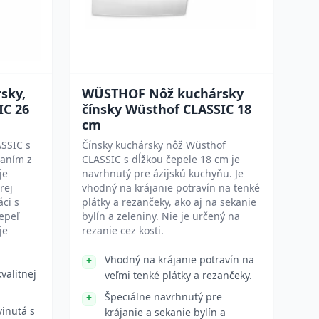
sky,
WÜSTHOF Nôž kuchársky
IC 26
čínsky Wüsthof CLASSIC 18
cm
SSIC s
Čínsky kuchársky nôž Wüsthof
vaním z
CLASSIC s dĺžkou čepele 18 cm je
je
navrhnutý pre ázijskú kuchyňu. Je
rej
vhodný na krájanie potravín na tenké
áci s
plátky a rezančeky, ako aj na sekanie
epeľ
bylín a zeleniny. Nie je určený na
je
rezanie cez kosti.
Vhodný na krájanie potravín na
valitnej
veľmi tenké plátky a rezančeky.
Špeciálne navrhnutý pre
inutá s
krájanie a sekanie bylín a