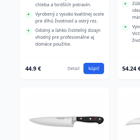
Zúb
chleba a tvrdších potravín.
ide
Vyrobený z vysoko kvalitnej ocele
mäs
pre dlhú životnosť a ostrý rez.
Vys
Odolný a ľahko čistiteľný dizajn
Vic
vhodný pre profesionálne aj
živ
domáce použitie.
44.9 €
54.24 
Detail
kúpiť