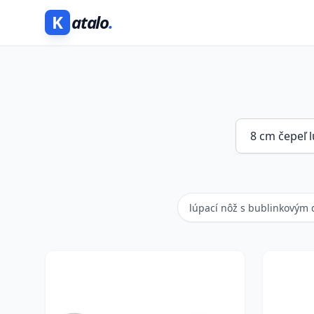
K
atalo
.
lúpací nôž s bublinkovým 