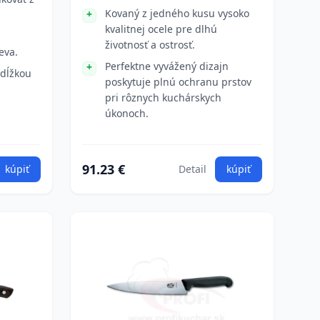
Kovaný z jedného kusu vysoko
kvalitnej ocele pre dlhú
životnosť a ostrosť.
eva.
Perfektne vyvážený dizajn
 dĺžkou
poskytuje plnú ochranu prstov
pri rôznych kuchárskych
úkonoch.
91.23 €
kúpiť
Detail
kúpiť