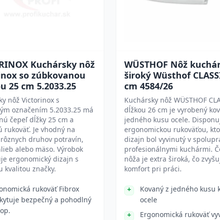
RINOX Kuchársky nôž
WÜSTHOF Nôž kuchár
rinox so zúbkovanou
široký Wüsthof CLASS
u 25 cm 5.2033.25
cm 4584/26
y nôž Victorinox s
Kuchársky nôž WÜSTHOF CLA
ým označením 5.2033.25 má
dĺžkou 26 cm je vyrobený ko
nú čepeľ dĺžky 25 cm a
jedného kusu ocele. Disponu
ú rukoväť. Je vhodný na
ergonomickou rukoväťou, kto
 rôznych druhov potravín,
dizajn bol vyvinutý v spolupr
hlieb alebo mäso. Výrobok
profesionálnymi kuchármi. Č
je ergonomický dizajn s
nôža je extra široká, čo zvyšu
 kvalitou značky.
komfort pri práci.
onomická rukoväť Fibrox
Kovaný z jedného kusu k
kytuje bezpečný a pohodlný
ocele
op.
Ergonomická rukoväť vyv