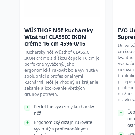
WÜSTHOF Nôž kuchársky
IVO U
Wüsthof CLASSIC IKON
Supre
créme 16 cm 4596-0/16
Univerz
cm čepeľ
Kuchársky nôž Wüsthof CLASSIC
kvalitnej
IKON créme s dĺžkou čepele 16 cm je
Vyznaču
perfektne vyvážený. Jeho
rukoväť
ergonomická rukoväť bola vyvinutá v
bublink
spolupráci s profesionálnymi
prilepen
kuchármi. Nôž je vhodný na krájanie,
profesio
sekanie a kockovanie všetkých
možnosť
druhov potravín.
gravíro
Perfektne vyvážený kuchársky
Čep
nôž.
odo
Ergonomický dizajn rukoväte
ost
vyvinutý s profesionálnymi
Erg