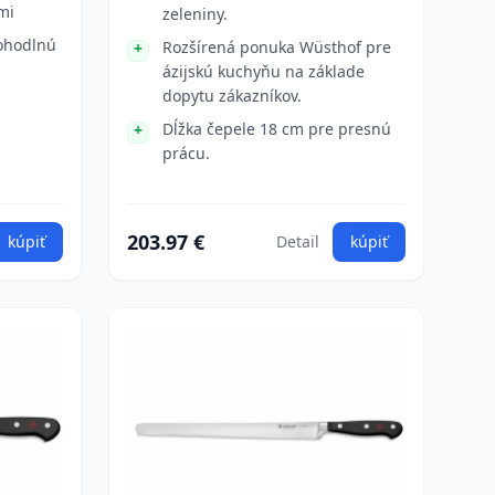
mi
zeleniny.
pohodlnú
Rozšírená ponuka Wüsthof pre
ázijskú kuchyňu na základe
dopytu zákazníkov.
Dĺžka čepele 18 cm pre presnú
prácu.
203.97 €
kúpiť
Detail
kúpiť