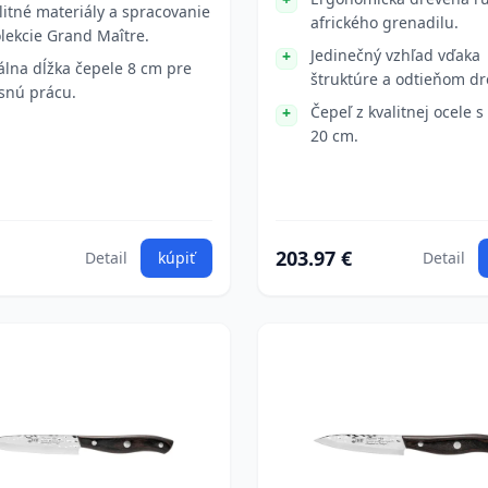
litné materiály a spracovanie
afrického grenadilu.
olekcie Grand Maître.
Jedinečný vzhľad vďaka
álna dĺžka čepele 8 cm pre
štruktúre a odtieňom dr
snú prácu.
Čepeľ z kvalitnej ocele s
20 cm.
203.97 €
Detail
kúpiť
Detail