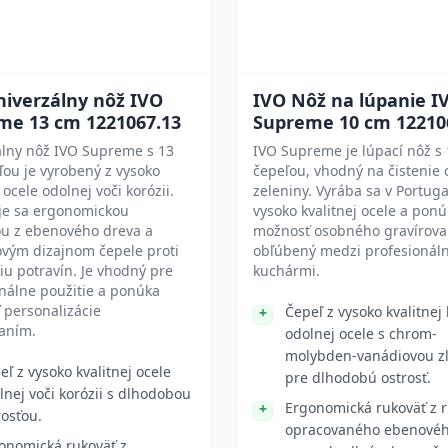
niverzálny nôž IVO
IVO Nôž na lúpanie I
me 13 cm 1221067.13
Supreme 10 cm 12210
álny nôž IVO Supreme s 13
IVO Supreme je lúpací nôž s
ou je vyrobený z vysoko
čepeľou, vhodný na čistenie 
 ocele odolnej voči korózii.
zeleniny. Vyrába sa v Portuga
je sa ergonomickou
vysoko kvalitnej ocele a pon
ou z ebenového dreva a
možnosť osobného gravírovan
ovým dizajnom čepele proti
obľúbený medzi profesionál
iu potravín. Je vhodný pre
kuchármi.
nálne použitie a ponúka
 personalizácie
Čepeľ z vysoko kvalitnej 
vaním.
odolnej ocele s chrom-
molybden-vanádiovou zl
eľ z vysoko kvalitnej ocele
pre dlhodobú ostrosť.
lnej voči korózii s dlhodobou
Ergonomická rukoväť z 
rosťou.
opracovaného ebenovéh
onomická rukoväť z