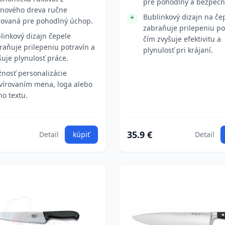
pre pohodlný a bezpečn
nového dreva ručne
Bublinkový dizajn na čep
rovaná pre pohodlný úchop.
zabraňuje prilepeniu po
linkový dizajn čepele
čím zvyšuje efektivitu a
raňuje prilepeniu potravín a
plynulosť pri krájaní.
šuje plynulosť práce.
nosť personalizácie
vírovaním mena, loga alebo
ho textu.
35.9 €
Detail
kúpiť
Detail