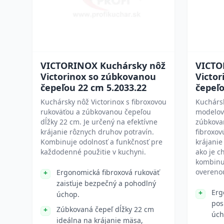
VICTORINOX Kuchársky nôž
VICTO
Victorinox so zúbkovanou
Victo
čepeľou 22 cm 5.2033.22
čepeľo
Kuchársky nôž Victorinox s fibroxovou
Kuchársk
rukoväťou a zúbkovanou čepeľou
modelov
dĺžky 22 cm. Je určený na efektívne
zúbkova
krájanie rôznych druhov potravín.
fibroxov
Kombinuje odolnosť a funkčnosť pre
krájanie
každodenné použitie v kuchyni.
ako je c
kombinu
overenou
Ergonomická fibroxová rukoväť
zaisťuje bezpečný a pohodlný
Erg
úchop.
pos
Zúbkovaná čepeľ dĺžky 22 cm
úch
ideálna na krájanie mäsa,