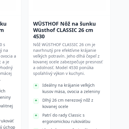
nku
WÜSTHOF Nôž na šunku
cm
Wüsthof CLASSIC 26 cm
4530
0 s
Nôž WÜSTHOF CLASSIC 26 cm je
ný na
navrhnutý pre efektívne krájanie
 ovocia a
veľkých potravín. Jeho dlhá čepeľ z
c a je
kovanej ocele zabezpečuje presnosť
 vhodný
a odolnosť. Model 4530 ponúka
omácej
spoľahlivý výkon v kuchyni.
.
Ideálny na krájanie veľkých
ých
kusov mäsa, ovocia a zeleniny
leniny
Dlhý 26 cm nerezový nôž z
alitnej
kovanej ocele
Patrí do rady Classic s
rukoväť
ergonomickou rukoväťou
ný úchop