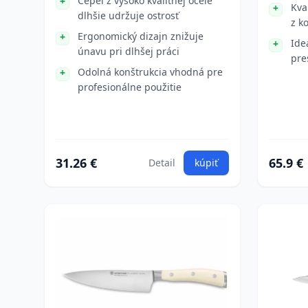
Čepeľ z vysoko kvalitnej ocele
Kva
dlhšie udržuje ostrosť
z k
Ergonomický dizajn znižuje
Ide
únavu pri dlhšej práci
pre
Odolná konštrukcia vhodná pre
profesionálne použitie
31.26 €
65.9 €
Detail
kúpiť