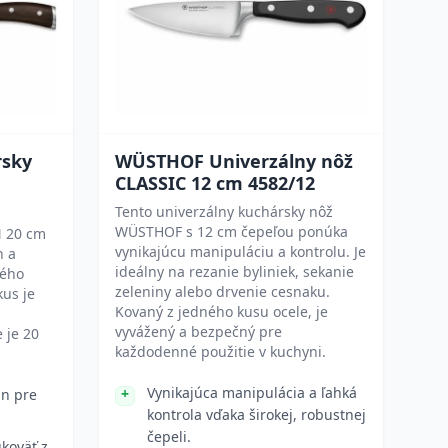
sky
WÜSTHOF Univerzálny nôž
CLASSIC 12 cm 4582/12
Tento univerzálny kuchársky nôž
WÜSTHOF s 12 cm čepeľou ponúka
N 20 cm
vynikajúcu manipuláciu a kontrolu. Je
n a
ideálny na rezanie byliniek, sekanie
kého
zeleniny alebo drvenie cesnaku.
kus je
Kovaný z jedného kusu ocele, je
vyvážený a bezpečný pre
 je 20
každodenné použitie v kuchyni.
Vynikajúca manipulácia a ľahká
jn pre
kontrola vďaka širokej, robustnej
čepeli.
koväť z