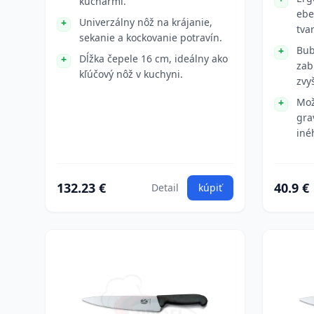
kuchármi.
ebe
Univerzálny nôž na krájanie,
tva
sekanie a kockovanie potravín.
Bub
Dĺžka čepele 16 cm, ideálny ako
zab
kľúčový nôž v kuchyni.
zvy
Mož
gra
iné
132.23 €
40.9 €
Detail
kúpiť