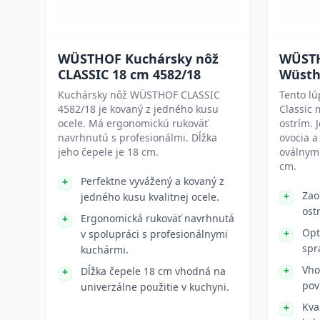
WÜSTHOF Kuchársky nôž
WÜSTH
CLASSIC 18 cm 4582/18
Wüsth
Kuchársky nôž WÜSTHOF CLASSIC
Tento lú
4582/18 je kovaný z jedného kusu
Classic 
ocele. Má ergonomickú rukoväť
ostrím. 
navrhnutú s profesionálmi. Dĺžka
ovocia a
jeho čepele je 18 cm.
oválnym 
cm.
Perfektne vyvážený a kovaný z
Zao
jedného kusu kvalitnej ocele.
ost
Ergonomická rukoväť navrhnutá
Opt
v spolupráci s profesionálnymi
spr
kuchármi.
Vho
Dĺžka čepele 18 cm vhodná na
pov
univerzálne použitie v kuchyni.
Kva