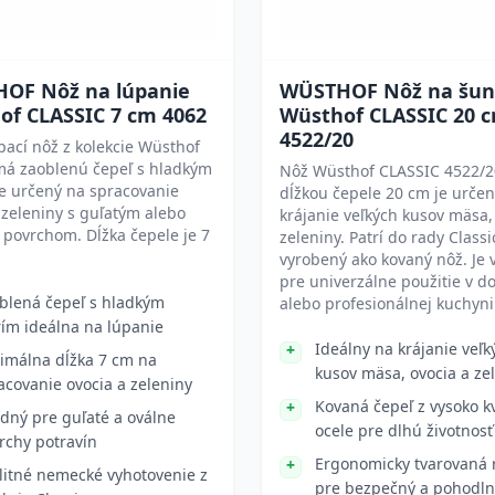
OF Nôž na lúpanie
WÜSTHOF Nôž na šu
of CLASSIC 7 cm 4062
Wüsthof CLASSIC 20 
4522/20
pací nôž z kolekcie Wüsthof
má zaoblenú čepeľ s hladkým
Nôž Wüsthof CLASSIC 4522/2
Je určený na spracovanie
dĺžkou čepele 20 cm je urče
 zeleniny s guľatým alebo
krájanie veľkých kusov mäsa,
povrchom. Dĺžka čepele je 7
zeleniny. Patrí do rady Classi
vyrobený ako kovaný nôž. Je
pre univerzálne použitie v d
blená čepeľ s hladkým
alebo profesionálnej kuchyni
rím ideálna na lúpanie
Ideálny na krájanie veľk
imálna dĺžka 7 cm na
kusov mäsa, ovocia a ze
acovanie ovocia a zeleniny
Kovaná čepeľ z vysoko kv
dný pre guľaté a oválne
ocele pre dlhú životnosť
rchy potravín
Ergonomicky tvarovaná 
litné nemecké vyhotovenie z
pre bezpečný a pohodl