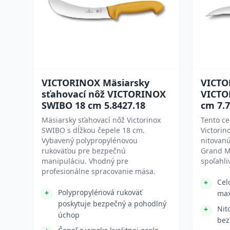
VICTORINOX Mäsiarsky
VICTO
sťahovací nôž VICTORINOX
VICTO
SWIBO 18 cm 5.8427.18
cm 7.7
Mäsiarsky sťahovací nôž Victorinox
Tento ce
SWIBO s dĺžkou čepele 18 cm.
Victorin
Vybavený polypropylénovou
nitovanú
rukoväťou pre bezpečnú
Grand Ma
manipuláciu. Vhodný pre
spoľahli
profesionálne spracovanie mäsa.
Cel
Polypropylénová rukoväť
max
poskytuje bezpečný a pohodlný
Nit
úchop
bez