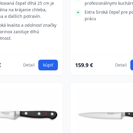
kovaná čepeľ dlhá 25 cm je
profesionálnymi kuchár
álna na krájanie chleba,
Extra široká čepeľ pre 
a a ďalších potravín.
prácu
oká kvalita a odolnosť značky
torinox zaisťuje dlhú
otnosť.
€
159.9 €
Detail
kúpiť
Detail