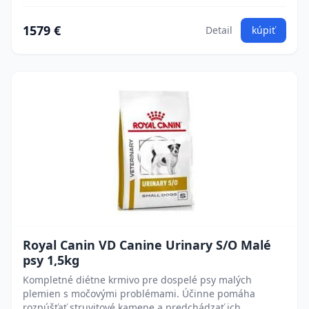
1579 €
Detail
kúpiť
Royal Canin VD Canine Urinary S/O Malé
psy 1,5kg
Kompletné diétne krmivo pre dospelé psy malých
plemien s močovými problémami. Účinne pomáha
rozpúšťať struvitové kamene a predchádzať ich