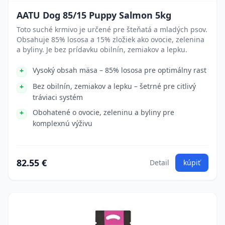
AATU Dog 85/15 Puppy Salmon 5kg
Toto suché krmivo je určené pre šteňatá a mladých psov.
Obsahuje 85% lososa a 15% zložiek ako ovocie, zelenina
a byliny. Je bez prídavku obilnín, zemiakov a lepku.
Vysoký obsah mäsa – 85% lososa pre optimálny rast
Bez obilnín, zemiakov a lepku – šetrné pre citlivý
tráviaci systém
Obohatené o ovocie, zeleninu a byliny pre
komplexnú výživu
82.55 €
Detail
kúpiť