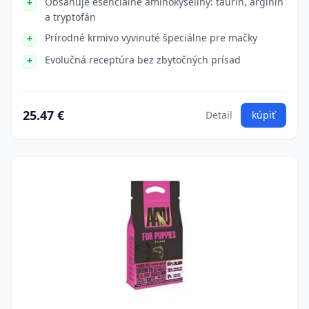
Obsahuje esenciálne aminokyseliny: taurín, arginín
a tryptofán
Prírodné krmivo vyvinuté špeciálne pre mačky
Evolučná receptúra bez zbytočných prísad
25.47 €
Detail
kúpiť