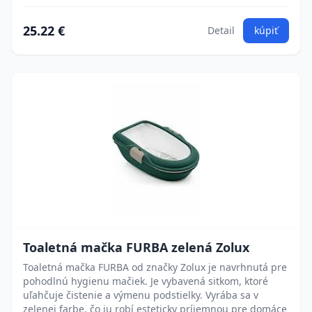
25.22 €
Detail
kúpiť
Toaletná mačka FURBA zelená Zolux
Toaletná mačka FURBA od značky Zolux je navrhnutá pre
pohodlnú hygienu mačiek. Je vybavená sitkom, ktoré
uľahčuje čistenie a výmenu podstielky. Vyrába sa v
zelenej farbe, čo ju robí esteticky príjemnou pre domáce