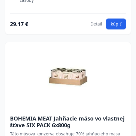
zásoby.
29.17 €
Detail
kúpiť
BOHEMIA MEAT Jahňacie mäso vo vlastnej
šťave SIX PACK 6x800g
Táto mäsová konzerva obsahuje 70% jahňacieho mäsa