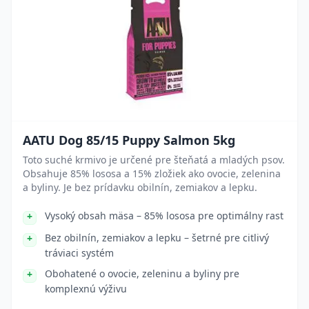
AATU Dog 85/15 Puppy Salmon 5kg
Toto suché krmivo je určené pre šteňatá a mladých psov.
Obsahuje 85% lososa a 15% zložiek ako ovocie, zelenina
a byliny. Je bez prídavku obilnín, zemiakov a lepku.
Vysoký obsah mäsa – 85% lososa pre optimálny rast
Bez obilnín, zemiakov a lepku – šetrné pre citlivý
tráviaci systém
Obohatené o ovocie, zeleninu a byliny pre
komplexnú výživu