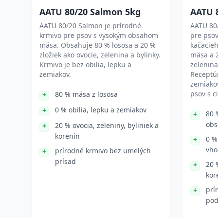
AATU 80/20 Salmon 5kg
AATU 
AATU 80/20 Salmon je prírodné
AATU 80/
krmivo pre psov s vysokým obsahom
pre pso
mäsa. Obsahuje 80 % lososa a 20 %
kačacie
zložiek ako ovocie, zelenina a bylinky.
mäsa a 2
Krmivo je bez obilia, lepku a
zelenina
zemiakov.
Receptúr
zemiakov
psov s c
80 % mäsa z lososa
0 % obilia, lepku a zemiakov
80 
obs
20 % ovocia, zeleniny, byliniek a
korenín
0 %
vho
prírodné krmivo bez umelých
prísad
20 
kor
prí
pod