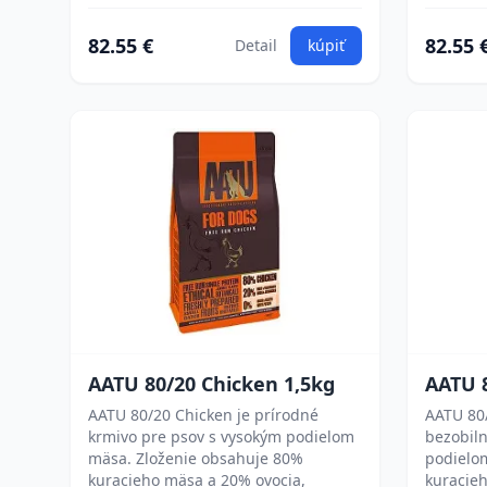
82.55 €
82.55 
Detail
kúpiť
AATU 80/20 Chicken 1,5kg
AATU 
AATU 80/20 Chicken je prírodné
AATU 80
krmivo pre psov s vysokým podielom
bezobiln
mäsa. Zloženie obsahuje 80%
podielo
kuracieho mäsa a 20% ovocia,
kuracie