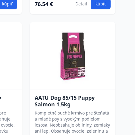
76.54 €
kúpiť
Detail
kúpiť
y
AATU Dog 85/15 Puppy
Salmon 1,5kg
pre
Kompletné suché krmivo pre šteňatá
ahuje
a mladé psy s vysokým podielom
 ovocie,
lososa. Neobsahuje obilniny, zemiaky
davku
ani lep. Obsahuje ovocie, zeleninu a