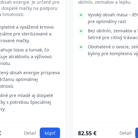
obsah energie. Je určené pre
obilnín, zemiakov a lepku.
j dospelé mačky na podporu
a hmotnosti.
Vysoký obsah mäsa – 85
pre optimálny rast
pletné a vyvážené krmivo
Bez obilnín, zemiakov a 
ciálne pre sterilizované a
šetrné pre citlivý trávia
trované mačky.
Obohatené o ovocie, zel
ahuje losos a tuniak, čo
byliny pre komplexnú vý
šuje atraktivitu a výživovú
notu.
žený obsah energie prispieva
držaniu optimálnej
tnosti.
dné pre mladé aj dospelé
ky s potrebou špeciálnej
vy.
€
82.55 €
Detail
kúpiť
Detail