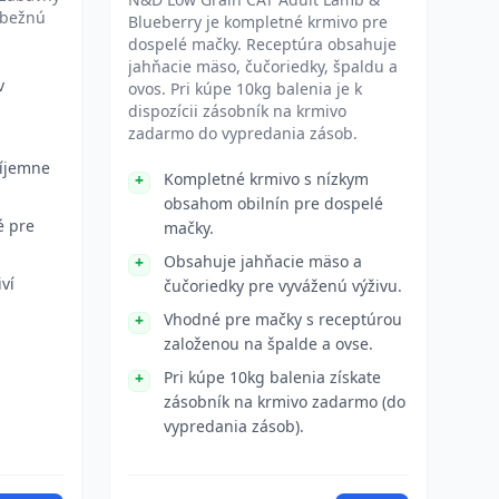
 bežnú
Blueberry je kompletné krmivo pre
dospelé mačky. Receptúra obsahuje
jahňacie mäso, čučoriedky, špaldu a
v
ovos. Pri kúpe 10kg balenia je k
dispozícii zásobník na krmivo
zadarmo do vypredania zásob.
ríjemne
Kompletné krmivo s nízkym
obsahom obilnín pre dospelé
é pre
mačky.
Obsahuje jahňacie mäso a
ví
čučoriedky pre vyváženú výživu.
Vhodné pre mačky s receptúrou
založenou na špalde a ovse.
Pri kúpe 10kg balenia získate
zásobník na krmivo zadarmo (do
vypredania zásob).