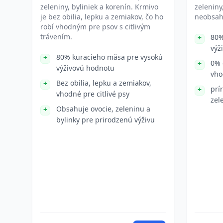
zeleniny, byliniek a korenín. Krmivo
zeleniny
je bez obilia, lepku a zemiakov, čo ho
neobsahu
robí vhodným pre psov s citlivým
trávením.
80%
výž
80% kuracieho mäsa pre vysokú
0% 
výživovú hodnotu
vho
Bez obilia, lepku a zemiakov,
prí
vhodné pre citlivé psy
zel
Obsahuje ovocie, zeleninu a
bylinky pre prirodzenú výživu