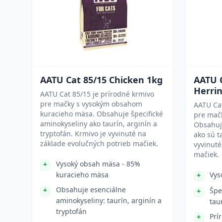
AATU Cat 85/15 Chicken 1kg
AATU 
Herri
AATU Cat 85/15 je prírodné krmivo
pre mačky s vysokým obsahom
AATU Cat
kuracieho mäsa. Obsahuje špecifické
pre mač
aminokyseliny ako taurín, arginín a
Obsahuje
tryptofán. Krmivo je vyvinuté na
ako sú t
základe evolučných potrieb mačiek.
vyvinuté
mačiek.
Vysoký obsah mäsa - 85%
kuracieho mäsa
Vys
Obsahuje esenciálne
Špe
aminokyseliny: taurín, arginín a
tau
tryptofán
Prí