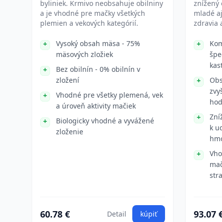
byliniek. Krmivo neobsahuje obilniny
znížený 
a je vhodné pre mačky všetkých
mladé a
plemien a vekových kategórií.
zdravia 
Vysoký obsah mäsa - 75%
Kom
mäsových zložiek
špe
kas
Bez obilnín - 0% obilnín v
zložení
Obs
zvy
Vhodné pre všetky plemená, vek
hod
a úroveň aktivity mačiek
Zní
Biologicky vhodné a vyvážené
k u
zloženie
hmo
Vho
mač
stra
60.78 €
93.07 
Detail
kúpiť