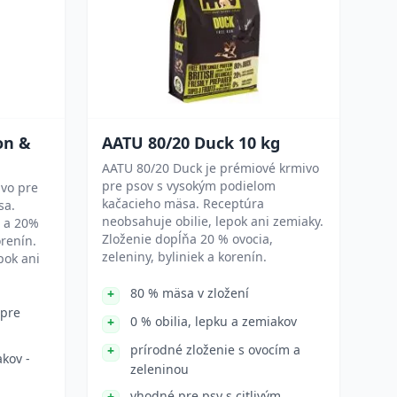
on &
AATU 80/20 Duck 10 kg
AATU 80/20 Duck je prémiové krmivo
pre psov s vysokým podielom
ivo pre
kačacieho mäsa. Receptúra
sa.
neobsahuje obilie, lepok ani zemiaky.
a a 20%
Zloženie dopĺňa 20 % ovocia,
orenín.
zeleniny, byliniek a korenín.
pok ani
80 % mäsa v zložení
 pre
0 % obilia, lepku a zemiakov
prírodné zloženie s ovocím a
akov -
zeleninou
vhodné pre psy s citlivým