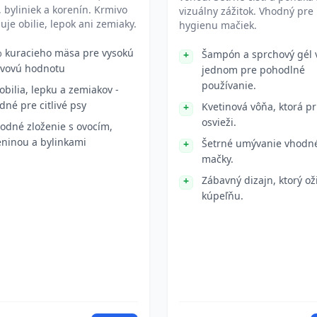
, byliniek a korenín. Krmivo
vizuálny zážitok. Vhodný pre
je obilie, lepok ani zemiaky.
hygienu mačiek.
 kuracieho mäsa pre vysokú
Šampón a sprchový gél 
ivovú hodnotu
jednom pre pohodlné
používanie.
obilia, lepku a zemiakov -
dné pre citlivé psy
Kvetinová vôňa, ktorá p
osvieži.
rodné zloženie s ovocím,
eninou a bylinkami
Šetrné umývanie vhodn
mačky.
Zábavný dizajn, ktorý oži
kúpeľňu.