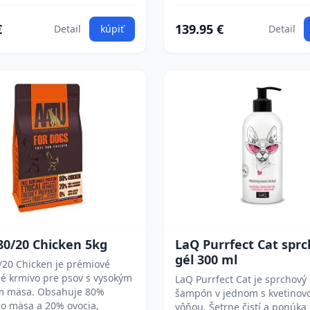
€
139.95 €
Detail
kúpiť
Detail
80/20 Chicken 5kg
LaQ Purrfect Cat spr
gél 300 ml
/20 Chicken je prémiové
é krmivo pre psov s vysokým
LaQ Purrfect Cat je sprchový 
m mäsa. Obsahuje 80%
šampón v jednom s kvetinov
ho mäsa a 20% ovocia,
vôňou. Šetrne čistí a ponúka