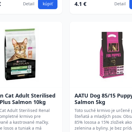
€
4.1 €
Detail
kúpiť
Detail
n Cat Adult Sterilised
AATU Dog 85/15 Pupp
 Plus Salmon 10kg
Salmon 5kg
Cat Adult Sterilised Renal
Toto suché krmivo je určené 
kompletné krmivo pre
šteňatá a mladých psov. Obs
ované a kastrované mačky.
85% lososa a 15% zložiek ako
 losos a tuniak a má
zelenina a byliny. Je bez prí