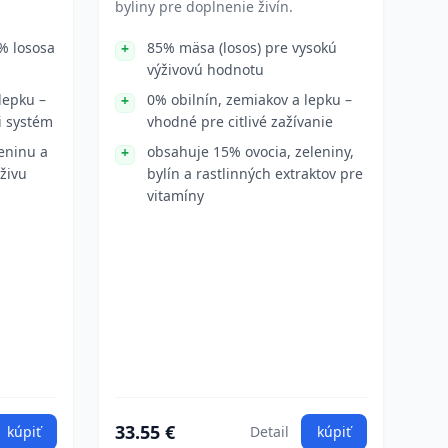
byliny pre doplnenie živín.
% lososa
85% mäsa (losos) pre vysokú
výživovú hodnotu
lepku –
0% obilnín, zemiakov a lepku –
ci systém
vhodné pre citlivé zažívanie
eninu a
obsahuje 15% ovocia, zeleniny,
živu
bylín a rastlinných extraktov pre
vitamíny
33.55 €
kúpiť
Detail
kúpiť