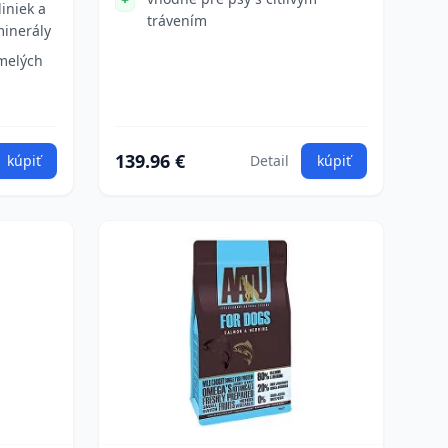
liniek a
trávením
minerály
umelých
139.96 €
kúpiť
Detail
kúpiť