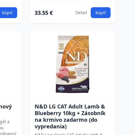
33.55 €
kúpiť
Detail
kúpiť
chový
N&D LG CAT Adult Lamb &
Blueberry 10kg + Zásobník
na krmivo zadarmo (do
gél a
vypredania)
ou
 zábavný
N&D Low Grain CAT Adult Lamb &