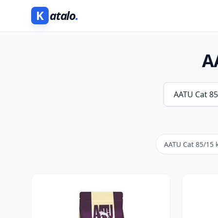
K
atalo
.
A
AATU Cat 85/15 