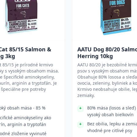
Cat 85/15 Salmon &
AATU Dog 80/20 Salm
ng 3kg
Herring 10kg
 85/15 je prírodné krmivo
AATU 80/20 je bezobilné krm
ky s vysokým obsahom mäsa.
psov s vysokým obsahom mä
 špecifické aminokyseliny,
Obsahuje 80% lososa a sleď
aurín, arginín a tryptofán. Je
ovocia, zeleniny, byliniek a k
 špeciálne pre potreby
Krmivo neobsahuje obilie, le
zemiaky.
oký obsah mäsa - 85 %
80% mäsa (losos a sleď)
vysoký obsah bielkovín
cifické aminokyseliny ako
Bez obilia, lepku a zemi
rín, arginín a tryptofán
vhodné pre citlivé psy
rodné zloženie vyvinuté