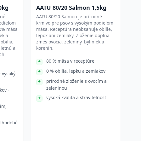
0kg
AATU 80/20 Salmon 1,5kg
dné
AATU 80/20 Salmon je prírodné
odielom
krmivo pre psov s vysokým podielom
80% mäsa
mäsa. Receptúra neobsahuje obilie,
ek a
lepok ani zemiaky. Zloženie dopĺňa
obilia,
zmes ovocia, zeleniny, byliniek a
pletnú a
korenín.
ch
80 % mäsa v receptúre
0 % obilia, lepku a zemiakov
 vysoký
prírodné zloženie s ovocím a
zeleninou
kov -
vysoká kvalita a straviteľnosť
cím,
dlhodobé