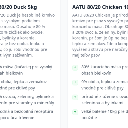
80/20 Duck 5kg
AATU 80/20 Chicken 1
20 Duck je bezobilné krmivo
AATU 80/20 Chicken je príro
v s vysokým podielom
krmivo pre psov s vysokým p
ho mäsa. Obsahuje 80 %
kuracieho mäsa. Obsahuje 
0 % zložiek ako ovocie,
a 20% ovocia, zeleniny, bylini
, bylinky a korenie.
korenín, pričom je úplne bez 
a je bez obilia, lepku a
lepku a zemiakov. Ide o kom
, čo ju robí vhodnou pre
vyváženú stravu pre náročný
itlivým zažívaním.
majiteľov psov.
% mäsa (kačacie) pre vysoký
80% kuracieho mäsa pre
ah bielkovín
obsah bielkovín
 obilia, lepku a zemiakov –
0% obilia, lepku a zemia
dné pre citlivé psy
vhodné pre citlivé psy
% ovocia, zeleniny, byliniek a
prírodné zloženie s ovo
enín pre vitamíny a minerály
zeleninou a bylinkami
rodná a bezobilná receptúra
veľké balenie 10kg pre 
porujúca trávenie
použitie